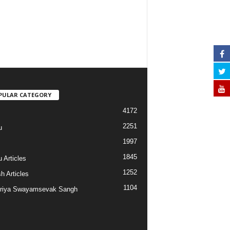
PULAR CATEGORY
4172
2251
u
1997
s
1845
 Articles
1252
h Articles
1104
riya Swayamsevak Sangh