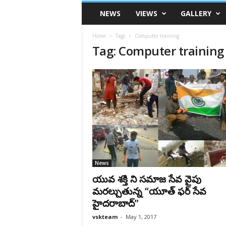
VSK
NEWS
VIEWS
GALLERY
Telangana
Home
Tags
Computer training
Tag: Computer training
News
యువ శక్తి ని సమాజ సేవ వైపు
మరల్చుతున్న “యూత్ ఫర్ సేవ
హైదరాబాద్”
vskteam
-
May 1, 2017