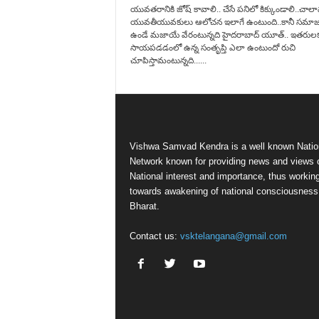
యువతరానికి జోష్ కావాలి.. చేసే పనిలో కిక్కుండాలి..చాల
యువతీయువకులు ఆలోచన ఇలాగే ఉంటుంది..కానీ సమాజ
ఉండే మజాయే వేరంటున్నది హైదరాబాద్ యూత్.. ఇతరుల
సాయపడడంలో ఉన్న సంతృప్తి ఎలా ఉంటుందో రుచి
చూపిస్తామంటున్నది......
Vishwa Samvad Kendra is a well known Natio
Network known for providing news and views 
National interest and importance, thus workin
towards awakening of national consciousness
Bharat.
Contact us:
vsktelangana@gmail.com