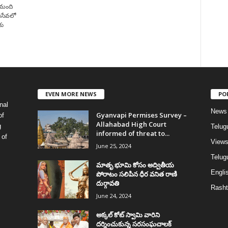
ామంది
సేవలో
కు
EVEN MORE NEWS
PO
nal
News
Gyanvapi Permises Survey –
of
Allahabad High Court
g
Telug
informed of threat to...
 of
View
June 25, 2024
Telugu
మాతృ భూమి కోసం అద్వితీయ
Englis
పోరాటం సలిపిన ధీర వనిత రాణి
దుర్గావతి
Rasht
June 24, 2024
అక్కల్‌ కోట్‌ స్వామి వారిని
దర్శించుకున్న సరసంఘచాలక్