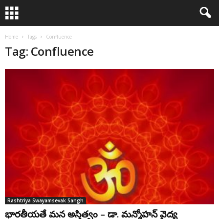
Home
Tags
Confluence
Tag: Confluence
Rashtriya Swayamsevak Sangh
భారతీయతే మన అస్తిత్వం – డా. మన్మోహన్ వైద్య