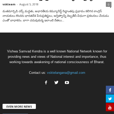
vskteam
-
August 5, 2018
0
మతమార్పిడి చర్చ్ మద్దతు, అభారతీయ కమ్యూనిస్ట్ సిద్ధాంతపు ప్రభావం కలిగిన కాంగ్రెస్
నాయకులు కొందరు భారతదేశ పేరుప్రతిష్టలు, అస్తిత్వాన్ని దెబ్బతీసే విధంగా ప్రకటనలు చేయడం
ఎంతో బాధాకరం. బాగా చదువుకున్న ఇలాంటి నేతలు...
Vishwa Samvad Kendra is a well known National Network known for
providing news and views of National interest and importance, thus
working towards awakening of national consciousness of Bharat.
Contact us:
vsktelangana@gmail.com
EVEN MORE NEWS