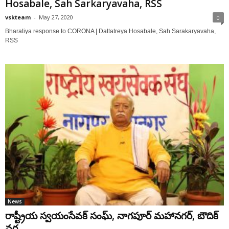
Hosabale, Sah Sarkaryavaha, RSS
vskteam
-
May 27, 2020
0
Bharatiya response to CORONA | Dattatreya Hosabale, Sah Sarakaryavaha,
RSS
News
రాష్ట్రీయ స్వయంసేవక్ సంఘ్, నాగపూర్ మహానగర్, బౌదిక్
వర్గ