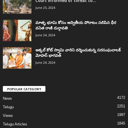
Court informed of threat to...
June 25, 2024
మాతృ భూమి కోసం అద్వితీయ పోరాటం సలిపిన ధీర
వనిత రాణి దుర్గావతి
June 24, 2024
అక్కల్‌ కోట్‌ స్వామి వారిని దర్శించుకున్న సరసంఘచాలక్
మోహన్ భాగవత్
June 24, 2024
POPULAR CATEGORY
4172
News
2251
Telugu
1997
Views
1845
Telugu Articles