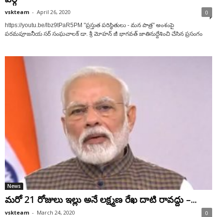
vskteam
-
April 26, 2020
0
https://youtu.be/lbz9tPaR5PM "ప్రస్తుత పరిస్థితులు - మన పాత్ర" అంశంపై
పరమపూజనీయ సర్ సంఘచాలక్ డా. శ్రీ మోహన్ జీ భాగవత్ జాతినుద్దేశించి చేసిన ప్రసంగం
News
మరో 21 రోజులు ఇల్లు అనే లక్ష్మణ రేఖ దాటి రావద్దు –...
vskteam
-
March 24, 2020
0