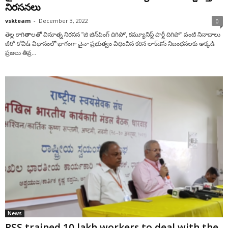
నిర‌స‌న‌లు
vskteam
-
December 3, 2022
0
తెల్ల కాగితాల‌తో వినూత్న నిర‌స‌న‌ "జి జిన్‌పింగ్ దిగిపో', కమ్యూనిస్ట్ పార్టీ దిగిపో" వంటి నినాదాలు
జీరో-కోవిడ్ విధానంలో భాగంగా చైనా ప్ర‌భుత్వం విధించిన క‌ఠిన లాక్‌డౌన్ నిబంధ‌న‌ల‌కు అక్క‌డి
ప్ర‌జ‌లు తీవ్ర...
News
RSS trained 10 lakh workers to deal with the