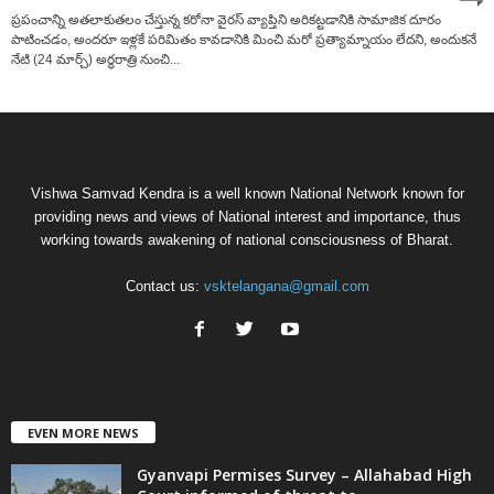
ప్రపంచాన్ని అతలాకుతలం చేస్తున్న కరోనా వైరస్ వ్యాప్తిని అరికట్టడానికి సామాజిక దూరం
పాటించడం, అందరూ ఇళ్లకే పరిమితం కావడానికి మించి మరో ప్రత్యామ్నాయం లేదని, అందుకనే
నేటి (24 మార్చ్) అర్ధరాత్రి నుంచి...
Vishwa Samvad Kendra is a well known National Network known for
providing news and views of National interest and importance, thus
working towards awakening of national consciousness of Bharat.
Contact us:
vsktelangana@gmail.com
EVEN MORE NEWS
Gyanvapi Permises Survey – Allahabad High