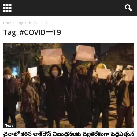
Home
Tags
#COVIDー19
Tag: #COVIDー19
News
చైనాలో క‌ఠిన లాక్‌డౌన్‌ నిబంధ‌న‌ల‌కు వ్యతిరేకంగా పెద్దఎత్తున