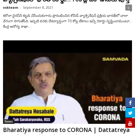
vskteam
-
September 8, 2021
0
​కరోనా వైరస్‌ని కట్టడి చేసేందుకుగాను ప్రారంభించిన కోవిడ్‌ వ్యాక్సినేషన్‌ ప్రక్రియ భార‌త్‌లో చాలా
వేగంగా సాగుతోంది. ఇప్పటి వరకు దేశవ్యాప్తంగా 70 కోట్ల టీకాలు ఇచ్చి రికార్డు సృష్టించామంటూ..
కేంద్ర ఆరోగ్య శాఖా...
News
Bharatiya response to CORONA | Dattatreya