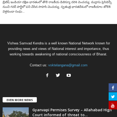
బ్రిటిష్‌ ఇండియా దక్షిణ భారతంలో తొలి రాజకీయ డిటెన్యూ దరిశి చెంచయ్య. మద్రాసు ప్రెసిడెన్సీ
నుంచి గదర్‌ పార్టీలో పని చేసిన సాహసి చెంచయ్య. స్వతంత్ర భారతదేశంలో రాజకీయాల జోలికి
వెళ్లకుండా సంఘ...
Vishwa Samvad Kendra is a well known National Network known for
providing news and views of National interest and importance, thus
working towards awakening of national consciousness of Bharat.
Contact us:
vsktelangana@gmail.com
EVEN MORE NEWS
Gyanvapi Permises Survey – Allahabad High
Court informed of threat to...