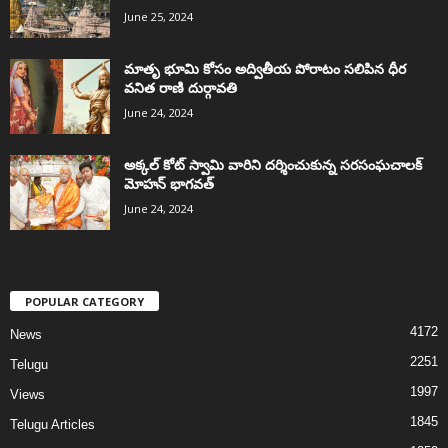
June 25, 2024
మాతృ భూమి కోసం అద్వితీయ పోరాటం సలిపిన ధీర
వనిత రాణి దుర్గావతి
June 24, 2024
అక్కల్‌ కోట్‌ స్వామి వారిని దర్శించుకున్న సరసంఘచాలక్
మోహన్ భాగవత్
June 24, 2024
POPULAR CATEGORY
4172
News
2251
Telugu
1997
Views
1845
Telugu Articles