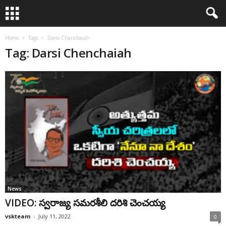
Home
Tags
Darsi Chenchaiah
Tag: Darsi Chenchaiah
News
VIDEO: స్వరాజ్య సమరశీలి దరిశి చెంచయ్య
vskteam
-
July 11, 2022
0