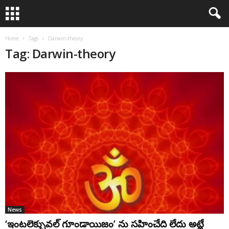
Home
Tags
Darwin-theory
Tag: Darwin-theory
News
‘ఇంటలెక్చువల్‌ గూండాయిజం’ ను సహించేది లేదు అట్లే