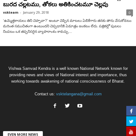
బురద చల్లటము, తోకలు అతికించటమూ చెల్లవు
vskteam
-
January 29, 2018
0
‘ఉమ్మెత్తకాయలు తిని చెప్పావా?’ అంటూ చెప్పిన మాటలు ఏబికేగారు తనకు తాను వేసుకోవటం
మరింత సముచితంగా ఉంటుందని చెప్పడానికి ఏమాత్రం జంకటం లేదు. పత్రికల్లో పుటలు
నింపటం ఒక తప్పనిసరైన వ్యాపారాంశం కావచ్చు....
Vishwa Samvad Kendra is a well known National Network known for
providing news and views of National interest and importance, thus
working towards awakening of national consciousness of Bharat.
Contact us:
vsktelangana@gmail.com
EVEN MORE NEWS