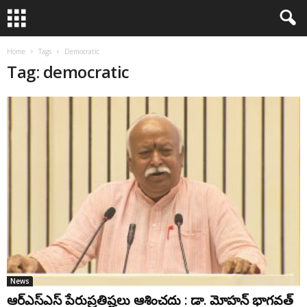
Home
Tags
Democratic
Tag: democratic
News
ఆర్ఎస్ఎస్ పేరుప్రతిష్టలు ఆశించదు : డా. మోహన్ భాగవత్