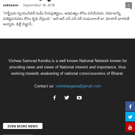
vskteam
-
September 18, 2018
0
"రాష్ట్రీయ స్వయంసేవక్ సంఘ్ పేరుప్రతిష్టలు, ఆధిపత్యం కోసం పనిచేయదు. సమాజాన్ని
పటిష్టపరచడం కోసం కృషి చేస్తుంది.’’ అని ఆర్ ఎస్ ఎస్ సర్ సంఘచాలక్ డా. మోహన్ భాగవత్
అన్నారు. ఢిల్లీ విజ్ఞాన్...
Vishwa Samvad Kendra is a well known National Network known for
providing news and views of National interest and importance, thus
working towards awakening of national consciousness of Bharat.
Contact us:
vsktelangana@gmail.com
EVEN MORE NEWS