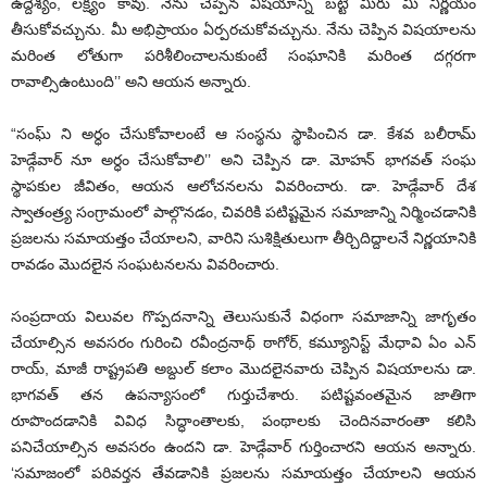
ఉద్దేశ్యం, లక్ష్యం కావు. నేను చెప్పిన విషయాన్ని బట్టి మీరు మీ నిర్ణయం
తీసుకోవచ్చును. మీ అభిప్రాయం ఏర్పరచుకోవచ్చును. నేను చెప్పిన విషయాలను
మరింత లోతుగా పరిశీలించాలనుకుంటే సంఘానికి మరింత దగ్గరగా
రావాల్సిఉంటుంది’’ అని ఆయన అన్నారు.
“సంఘ్ ని అర్ధం చేసుకోవాలంటే ఆ సంస్థను స్థాపించిన డా. కేశవ బలీరామ్
హెడ్గేవార్ నూ అర్ధం చేసుకోవాలి’’ అని చెప్పిన డా. మోహన్ భాగవత్ సంఘ
స్థాపకుల జీవితం, ఆయన ఆలోచనలను వివరించారు. డా. హెడ్గేవార్ దేశ
స్వాతంత్ర్య సంగ్రామంలో పాల్గొనడం, చివరికి పటిష్టమైన సమాజాన్ని నిర్మించడానికి
ప్రజలను సమాయత్తం చేయాలని, వారిని సుశిక్షితులుగా తీర్చిదిద్దాలనే నిర్ణయానికి
రావడం మొదలైన సంఘటనలను వివరించారు.
సంప్రదాయ విలువల గొప్పదనాన్ని తెలుసుకునే విధంగా సమాజాన్ని జాగృతం
చేయాల్సిన అవసరం గురించి రవీంద్రనాథ్ ఠాగోర్, కమ్యూనిస్ట్ మేధావి ఏం ఎన్
రాయ్, మాజీ రాష్ట్రపతి అబ్దుల్ కలాం మొదలైనవారు చెప్పిన విషయాలను డా.
భాగవత్ తన ఉపన్యాసంలో గుర్తుచేశారు. పటిష్టవంతమైన జాతిగా
రూపొందడానికి వివిధ సిద్ధాంతాలకు, పంథాలకు చెందినవారంతా కలిసి
పనిచేయాల్సిన అవసరం ఉందని డా. హెడ్గేవార్ గుర్తించారని ఆయన అన్నారు.
‘సమాజంలో పరివర్తన తేవడానికి ప్రజలను సమాయత్తం చేయాలని ఆయన