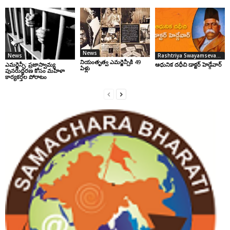
News
News
Rashtriya Swayamsevak Sangh
నియంతృత్వ ఎమర్జెన్సీకి 49
ఎమర్జెన్సీ: ప్రజాస్వామ్య
ఆధునిక దధీచి డాక్టర్‌ హెడ్గేవార్‌
ఏళ్లు
పునరుద్ధరణ కోసం మహిళా
కార్యకర్తల పోరాటం