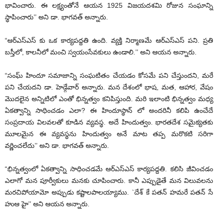
భావించారు. ఈ లక్ష్యంతోనే ఆయన 1925 విజయదశమి రోజున సంఘాన్ని
స్థాపించారు’’ అని డా. భాగవత్ అన్నారు.
“ఆర్ఎస్ఎస్ కు ఒక కార్యపద్దతి ఉంది. వ్యక్తి నిర్మాణమే ఆర్ఎస్ఎస్ పని. ప్రతి
బస్తీలో, కాలనీలో మంచి స్వయంసేవకులు ఉండాలి.’’ అని ఆయన అన్నారు.
“సంఘ్ హిందూ సమాజాన్ని సంఘటితం చేయడం కోసమే పని చేస్తుందని, మరే
పని చేయదని డా. హెడ్గేవార్ అన్నారు. మన దేశంలో భాష, మత, ఆహార, వేషం
మొదలైన అన్నిటిలో ఎంతో భిన్నత్వం కనిపిస్తుంది. మరి ఇలాంటి భిన్నత్వం మధ్య
ఏకత్వాన్ని సాధించడం ఎలా? ఈ హిందూస్థాన్ లో అందరినీ కలిపి ఉంచేదే
సంప్రదాయ విలవలతో కూడిన వ్యవస్థ. అదే హిందుత్వం. భారతదేశ సమైక్యతకు
మూలమైన ఈ వ్యవస్థను హిందుత్వం అనే మాట తప్ప మరొకటి సరిగా
వర్ణించలేదు’’ అని డా. భాగవత్ అన్నారు.
“భిన్నత్వంలో ఏకత్వాన్ని సాధించడమే ఆర్ఎస్ఎస్ కార్యపద్దతి. కలిసి జీవించడం
ఎలాగో మన పూర్వీకులు మనకు చూపించారు. కానీ ఎప్పుడైతే మన విలువలను
మరచిపోయామో అప్పుడు కష్టాలపాలయ్యాము. `దేశ్ కే పతన్ హమరే పతన్ సే
హుఆ హై’’ అని ఆయన అన్నారు.