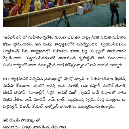
“ఆర్ఎస్ఎస్ లో మహిళల ప్రవేశం గురించి చెపుతూ రాష్ట్ర సేవిక సమితి మహిళల
కోసం స్థాపించారని, అది సంఘ కార్యశైలిలోనే పనిచేస్తుందని, స్వయంసేవకులు
నిర్వహించే సేవ కార్యక్రమాల్లో మహిళలు కూడా పెద్ద సంఖ్యలో పాల్గొంటారని
వెల్లడించారు. “స్వయంసేవకులలో చాలామంది గృహస్థులే. వారి కుటుంబాలు
సంఘ కార్యంలో చాలా ముఖ్యమైన పాత్ర పోషిస్తున్నాయి’’ అని ఆయన అన్నారు.
ఈ కార్యక్రమానికి విచ్చేసిన ప్రముఖుల్లో, మెట్రో మ్యాన్ గా పేరుపొందిన ఇ శ్రీధరన్,
మనీషా కోయిరాల, మాలిని అవస్తి, అను మాలిక్, అను కపూర్, మనోజ్ తివారీ,
చేతన్ చౌహాన్, నవాజుద్దీన్ సిద్దికి, అమర్ సింగ్, స్వపన్ దాస్ గుప్తాలతో పాటు
బిజెపి నేతలు రామ్ మాధవ్, రామ్ లాల్, సుబ్రమణ్య స్వామి, కేంద్ర మంత్రులు డా
హర్షవర్ధన్, విజయ్ గోయల్, అల్ఫోంస్ కానంతనం మొదలైనవారు ఉన్నారు.
ఆర్ఎస్ఎస్ సౌజన్యం తో
అనువాదం: విశ్వసంవాద కేంద్ర, తెలంగాణ