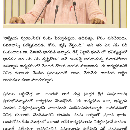
“రాష్ట్రీయ స్వయంసేవక్ సంఘ్ పేరుప్రతిష్టలు, ఆధిపత్యం కోసం పనిచేయదు.
సమాజాన్ని పటిష్టపరచడం కోసం కృషి చేస్తుంది.’’ అని ఆర్ ఎస్ ఎస్ సర్
సంఘచాలక్ డా. మోహన్ భాగవత్ అన్నారు. ఢిల్లీ విజ్ఞాన్ భవన్ లో ‘భవిష్యత్తులో
భారతం: ఆర్ ఎస్ ఎస్ దృష్టికోణం’ అనే అంశంపై జరుగుతున్న మూడురోజుల
ఉపన్యాస కార్యక్రమంలో మొదటి రోజున ఆయన మాట్లాడారు. ఈ కార్యక్రమానికి
వివిధ రంగాలకు చెందిన ప్రముఖులతో పాటు, వేరువేరు రాజకీయ పార్టీల
నాయకులు కూడా హాజరయ్యారు.
ప్రముఖ ఆర్ధికవేత్త డా. బజరంగ్ లాల్ గుప్త (ఉత్తర క్షేత్ర సంఘచాలక్)
ప్రారంభోపన్యాసంతో కార్యక్రమం మొదలైంది. “ఈ కార్యక్రమం ఇలా, ఇప్పుడు
ఎందుకు నిర్వహిస్తున్నారని చాలామంది సందేహపడుతున్నారు. జనజీవనంలో
వివిధ రంగాలకు చెందినవారిని కలవడం సంఘ కార్యంలో ప్రధాన భాగం.
అందుకోసం దేశం మొత్తంలో ఇలాంటి అనేక కార్యక్రమాలను నిర్వహిస్తూనే ఉంటాం.
అయితే ప్రత్యేకంగా ఆహ్వానించిన ప్రముఖులను ఉద్దేశించి సర్ సంఘచాలక్