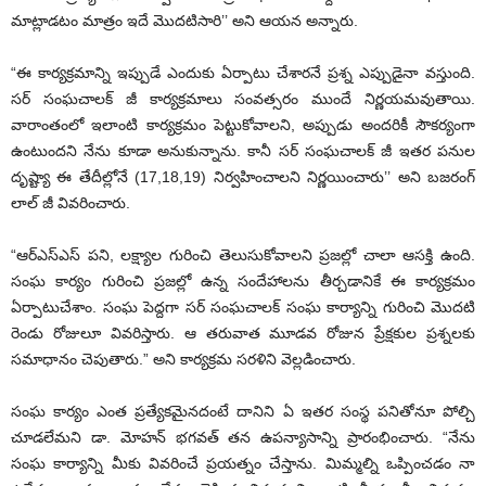
మాట్లాడటం మాత్రం ఇదే మొదటిసారి’’ అని ఆయన అన్నారు.
“ఈ కార్యక్రమాన్ని ఇప్పుడే ఎందుకు ఏర్పాటు చేశారనే ప్రశ్న ఎప్పుడైనా వస్తుంది.
సర్ సంఘచాలక్ జీ కార్యక్రమాలు సంవత్సరం ముందే నిర్ణయమవుతాయి.
వారాంతంలో ఇలాంటి కార్యక్రమం పెట్టుకోవాలని, అప్పుడు అందరికీ సౌకర్యంగా
ఉంటుందని నేను కూడా అనుకున్నాను. కానీ సర్ సంఘచాలక్ జీ ఇతర పనుల
దృష్ట్యా ఈ తేదీల్లోనే (17,18,19) నిర్వహించాలని నిర్ణయించారు’’ అని బజరంగ్
లాల్ జీ వివరించారు.
“ఆర్ఎస్ఎస్ పని, లక్ష్యాల గురించి తెలుసుకోవాలని ప్రజల్లో చాలా ఆసక్తి ఉంది.
సంఘ కార్యం గురించి ప్రజల్లో ఉన్న సందేహాలను తీర్చడానికే ఈ కార్యక్రమం
ఏర్పాటుచేశాం. సంఘ పెద్దగా సర్ సంఘచాలక్ సంఘ కార్యాన్ని గురించి మొదటి
రెండు రోజులూ వివరిస్తారు. ఆ తరువాత మూడవ రోజున ప్రేక్షకుల ప్రశ్నలకు
సమాధానం చెపుతారు.” అని కార్యక్రమ సరళిని వెల్లడించారు.
సంఘ కార్యం ఎంత ప్రత్యేకమైనదంటే దానిని ఏ ఇతర సంస్థ పనితోనూ పోల్చి
చూడలేమని డా. మోహన్ భగవత్ తన ఉపన్యాసాన్ని ప్రారంభించారు. “నేను
సంఘ కార్యాన్ని మీకు వివరించే ప్రయత్నం చేస్తాను. మిమ్మల్ని ఒప్పించడం నా