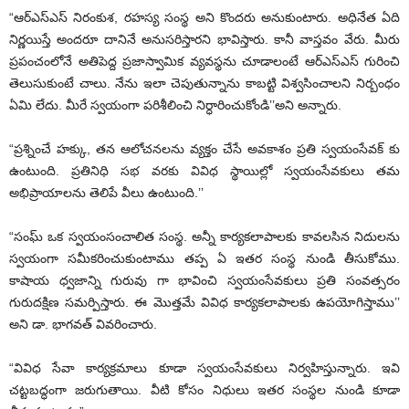
“ఆర్ఎస్ఎస్ నిరంకుశ, రహస్య సంస్థ అని కొందరు అనుకుంటారు. అధినేత ఏది
నిర్ణయిస్తే అందరూ దానినే అనుసరిస్తారని భావిస్తారు. కానీ వాస్తవం వేరు. మీరు
ప్రపంచంలోనే అతిపెద్ద ప్రజాస్వామిక వ్యవస్థను చూడాలంటే ఆర్ఎస్ఎస్ గురించి
తెలుసుకుంటే చాలు. నేను ఇలా చెపుతున్నాను కాబట్టి విశ్వసించాలని నిర్బంధం
ఏమి లేదు. మీరే స్వయంగా పరిశీలించి నిర్ధారించుకోండి’’అని అన్నారు.
“ప్రశ్నించే హక్కు, తన ఆలోచనలను వ్యక్తం చేసే అవకాశం ప్రతి స్వయంసేవక్ కు
ఉంటుంది. ప్రతినిధి సభ వరకు వివిధ స్థాయిల్లో స్వయంసేవకులు తమ
అభిప్రాయాలను తెలిపే వీలు ఉంటుంది.’’
“సంఘ్ ఒక స్వయంసంచాలిత సంస్థ. అన్నీ కార్యకలాపాలకు కావలసిన నిదులను
స్వయంగా సమీకరించుకుంటాము తప్ప ఏ ఇతర సంస్థ నుండి తీసుకోము.
కాషాయ ధ్వజాన్ని గురువు గా భావించి స్వయంసేవకులు ప్రతి సంవత్సరం
గురుదక్షిణ సమర్పిస్తారు. ఈ మొత్తమే వివిధ కార్యకలాపాలకు ఉపయోగిస్తాము’’
అని డా. భాగవత్ వివరించారు.
“వివిధ సేవా కార్యక్రమాలు కూడా స్వయంసేవకులు నిర్వహిస్తున్నారు. ఇవి
చట్టబద్ధంగా జరుగుతాయి. వీటి కోసం నిధులు ఇతర సంస్థల నుండి కూడా