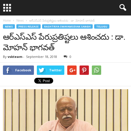
Home
News
ఆర్ఎస్ఎస్ పేరుప్రతిష్టలు ఆశించదు : డా. మోహన్ భాగవత్
NEWS
PRESS RELEASE
RASHTRIYA SWAYAMSEVAK SANGH
TELUGU
ఆర్ఎస్ఎస్ పేరుప్రతిష్టలు ఆశించదు : డా.
మోహన్ భాగవత్
By
vskteam
-
September 18, 2018
0
Facebook
Twitter