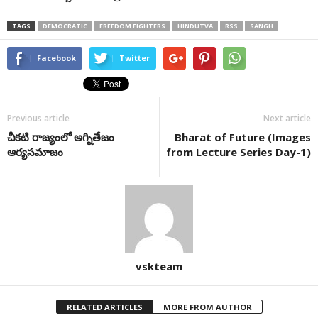
TAGS
DEMOCRATIC
FREEDOM FIGHTERS
HINDUTVA
RSS
SANGH
Facebook
Twitter
Previous article
Next article
చీకటి రాజ్యంలో అగ్నితేజం
Bharat of Future (Images
ఆర్యసమాజం
from Lecture Series Day-1)
vskteam
RELATED ARTICLES
MORE FROM AUTHOR