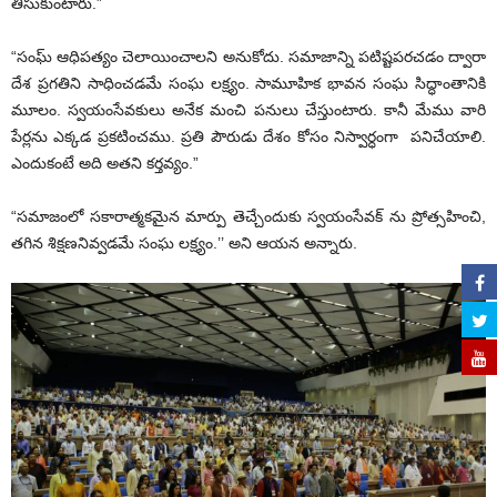
తీసుకుంటారు.”
“సంఘ్ ఆధిపత్యం చెలాయించాలని అనుకోదు. సమాజాన్ని పటిష్టపరచడం ద్వారా
దేశ ప్రగతిని సాధించడమే సంఘ లక్ష్యం. సామూహిక భావన సంఘ సిద్ధాంతానికి
మూలం. స్వయంసేవకులు అనేక మంచి పనులు చేస్తుంటారు. కానీ మేము వారి
పేర్లను ఎక్కడ ప్రకటించము. ప్రతి పౌరుడు దేశం కోసం నిస్వార్ధంగా పనిచేయాలి.
ఎందుకంటే అది అతని కర్తవ్యం.”
“సమాజంలో సకారాత్మకమైన మార్పు తెచ్చేందుకు స్వయంసేవక్ ను ప్రోత్సహించి,
తగిన శిక్షణనివ్వడమే సంఘ లక్ష్యం.’’ అని ఆయన అన్నారు.