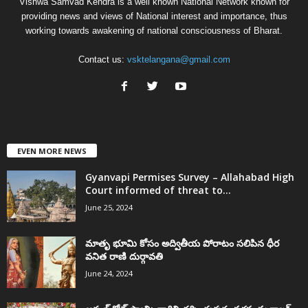
Vishwa Samvad Kendra is a well known National Network known for
providing news and views of National interest and importance, thus
working towards awakening of national consciousness of Bharat.
Contact us:
vsktelangana@gmail.com
EVEN MORE NEWS
Gyanvapi Permises Survey – Allahabad High
Court informed of threat to...
June 25, 2024
మాతృ భూమి కోసం అద్వితీయ పోరాటం సలిపిన ధీర
వనిత రాణి దుర్గావతి
June 24, 2024