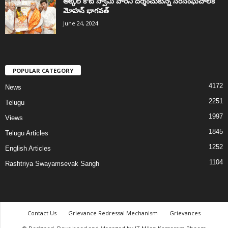
అక్కల్‌ కోట్‌ స్వామి వారిని దర్శించుకున్న సరసంఘచాలక్
మోహన్ భాగవత్
June 24, 2024
POPULAR CATEGORY
4172
News
2251
Telugu
1997
Views
1845
Telugu Articles
1252
English Articles
1104
Rashtriya Swayamsevak Sangh
Contact Us
Grievance Redressal Mechanism
Grievances