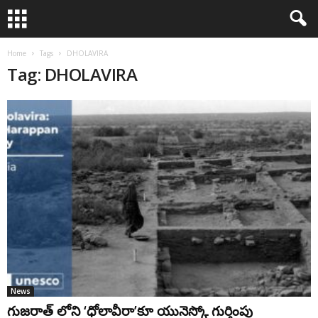
Home
Tags
DHOLAVIRA
Tag: DHOLAVIRA
News
గుజరాత్ లోని ‘ధోలావీరా’కూ యునెస్కో గుర్తింపు