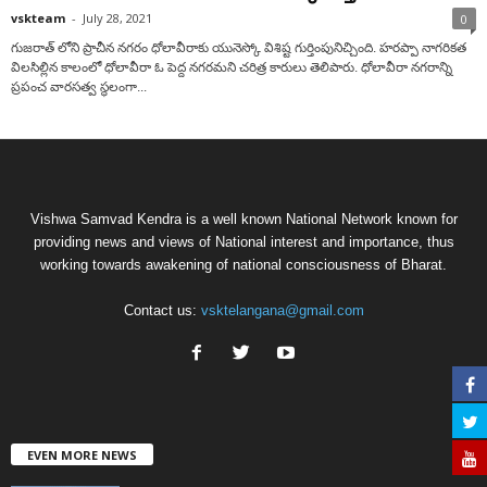
vskteam
-
July 28, 2021
0
గుజరాత్ లోని ప్రాచీన నగరం ధోలావీరాకు యునెస్కో విశిష్ట గుర్తింపునిచ్చింది. హరప్పా నాగరికత
విలసిల్లిన కాలంలో ధోలావీరా ఓ పెద్ద నగరమని చరిత్ర కారులు తెలిపారు. ధోలావీరా నగరాన్ని
ప్రపంచ వారసత్వ స్థలంగా...
Vishwa Samvad Kendra is a well known National Network known for
providing news and views of National interest and importance, thus
working towards awakening of national consciousness of Bharat.
Contact us:
vsktelangana@gmail.com
EVEN MORE NEWS