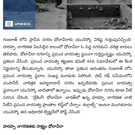
గు
జరాత్ లోని ప్రాచీన నగరం ధోలావీరాకు యునెస్కో విశిష్ట గుర్తింపునిచ్చింది.
హరప్పా నాగరికత విలసిల్లిన కాలంలో ధోలావీరా ఓ పెద్ద నగరమని చరిత్ర కారులు
తెలిపారు. ధోలావీరా నగరాన్ని ప్రపంచ వారసత్వ స్థలంగా గుర్తిస్తున్నట్టు యునెస్కో
ప్రకటన చేసింది. ప్రపంచ వారసత్వ కట్టడాల కమిటీ 44వ సమావేశంలో ఈ కీలక
నిర్ణయాన్ని తీసుకున్నారు. యునెస్కో తాజా ప్రకటన అనంతరం గుజరాత్ లోని
ప్రపంచ వారసత్వ స్థలాల సంఖ్య మూడుకు పెరిగింది. పావ్ గఢ్ సమీపంలోని
చంపానీర్, చారిత్రక అహ్మదాబాద్ నగరం ఇప్పటివరకు ప్రపంచ వారసత్వ
స్థలాలుగా యునెస్కో జాబితాలో ఉన్నాయి. ఇప్పుడు ధోలావీరా నగరం కూడా వీటి
సరసన చేరింది. ‘‘బ్రేకింగ్! ధోలావీరా: భారత్‌లో ఉన్న హరప్పా నాగరికత నాటి
సిటీని ప్రపంచ వారసత్వ ప్రాంతాల లిస్ట్‌లో చేర్చాం. కంగ్రాట్స్” అంటూ మంగళవారం
యునెస్కో తన అధికారిక ట్విట్టర్‌‌లో పోస్ట్ చేసింది.
హరప్పా నాగరికతకు సాక్ష్యం ధోలావీరా