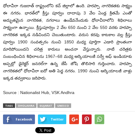
ధోలావీరా గుజరాత్ రాష్ట్రంలోని కచ్‌ జిల్లాలో ఉంది. హరప్పా నాగరికతకు సాక్ష్యం
ఈ నగరం. భారత్‌లో క్రీస్తు పూర్వం దాదాపు 3 వేల ఏండ్ల క్రితమే ఎంతో
అద్భుతమైన నాగరికత, నగరాలు ఉండేవనేందుకు ధోలావీరాలోని శిథిలాలు
సాక్ష్యంగా ఉన్నాయి. క్రీస్తుపూర్వం 2 వేల 650 నుంచి 2 వేల 550 వరకు హరప్పా
నాగరికత ఇక్కడ నడిచిందని చెబుతుంటారు. వరుస కరవు కాటకాల వల్ల క్రీస్తు
పూర్వం 1900 సంవత్సరం నుంచి 1850 మధ్య పూర్తిగా ఎడారి ప్రాంతంగా
మారిపోయిందని చరిత్ర కారులు అంచనా వేస్తున్నారు. నాటి చరిత్రకు
సంబంధించిన శిధిలాలను 1967–68 మధ్య ఆర్కియాలజీ సర్వే ఆఫ్ ఇండియాకు
అప్పట్లో డైరెక్టర్ జనరల్‌గా ఉన్న జేపీ జోషి తొలిసారి గుర్తించారు. హరప్పా
నాగరికతలో ధోలావీరా ఐదో అతి పెద్ద నగరం. 1990 నుంచి ఆర్కియాలజీ వాళ్లు
ఇక్కడ తవ్వకాలు జరిపారు.
Source : Nationalist Hub, VSK Andhra
TAGS
DHOLAVIRA
GUJARAT
UNESCO
Facebook
Twitter