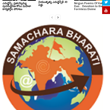
నియంతృత్వ ఎమర్జెన్సీకి 49
ఎమర్జెన్సీ: ప్రజాస్వామ్య
Nirgun Poems Of Kabir
ఏళ్లు
పునరుద్ధరణ కోసం మహిళా
Das… Devotion to the
కార్యకర్తల పోరాటం
Formless Divine