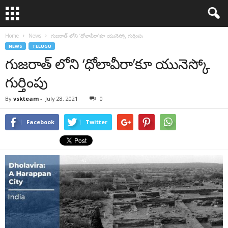
Home
News
గుజరాత్ లోని ‘ధోలావీరా’కూ యునెస్కో గుర్తింపు
NEWS
TELUGU
గుజరాత్ లోని ‘ధోలావీరా’కూ యునెస్కో
గుర్తింపు
By
vskteam
-
July 28, 2021
0
Facebook
Twitter