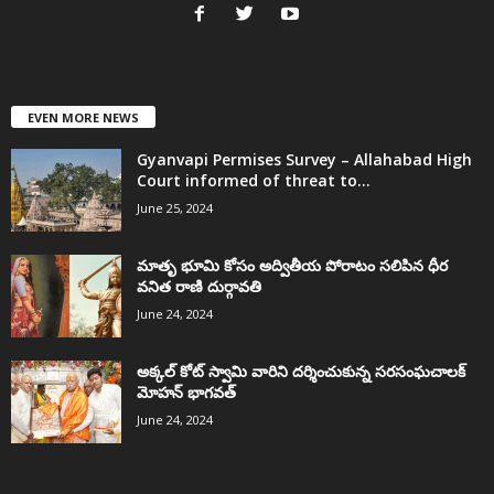
EVEN MORE NEWS
Gyanvapi Permises Survey – Allahabad High
Court informed of threat to...
June 25, 2024
మాతృ భూమి కోసం అద్వితీయ పోరాటం సలిపిన ధీర
వనిత రాణి దుర్గావతి
June 24, 2024
అక్కల్‌ కోట్‌ స్వామి వారిని దర్శించుకున్న సరసంఘచాలక్
మోహన్ భాగవత్
June 24, 2024