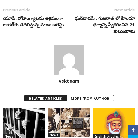
Previous article
Next article
యూపీ: రోహింగ్యాల‌ను అక్ర‌మంగా
ఘ‌ర్‌వాప‌సి : గుజ‌రాత్ లో హిందూ
భార‌త్‌కు త‌ర‌లిస్తున్న ముఠా అరెస్టు
ధ‌ర్మాన్ని స్వీక‌రించిన 21
కుటుంబాలు
vskteam
RELATED ARTICLES
MORE FROM AUTHOR
News
News
English Articles