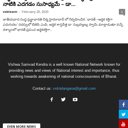
నాటికి ఎదగడం సుసాధ్యమే – డా....
vskteam
-
February 20, 2020
0
జాతీయవాద సంస్థ ప్రజ్ఞాభారతి నిన్న హైదరాబాద్ లో నిర్వహించిన `భారత్ –ఆర్థిక శక్తిగా
ఎదుగుదల’ సదస్సులో బిజెపి ఎంపి, ఆర్ధిక శాస్తవేత్త డా. సుబ్రహ్మణ్య స్వామి మాట్లాడుతూ వచ్చే
దశాబ్దoలో భారత్ ప్రపంచ ఆర్ధికశక్తిగా...
Vishwa Samvad Kendra is a well known National Network known for
providing news and views of National interest and importance, thus
working towards awakening of national consciousness of Bharat.
Contact us:
vsktelangana@gmail.com
EVEN MORE NEWS