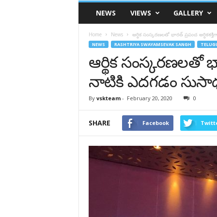
VSK
NEWS
VIEWS
GALLERY
Telangana
Home
News
ఆర్థిక సంస్కరణలతో భారత్ ప్రపంచ ఆర్ధికశక్త
NEWS
RASHTRIYA SWAYAMSEVAK SANGH
TELUG
ఆర్థిక సంస్కరణలతో భార
నాటికి ఎదగడం సుసాధ్
By
vskteam
-
February 20, 2020
0
SHARE
Facebook
Twitt