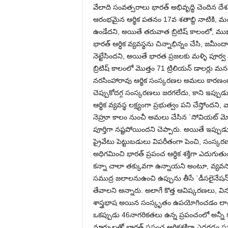
వేలాది సంవత్సరాలు భారత్ అభివృద్ధి చెందిన 
ఆరంభమైన ఆర్థిక పతనం 17వ శతాబ్ది నాటికి, మం
ఉండేదని, అయితే తరువాత బ్రిటిష్ కాలంలో, ముఖ్
భారత్ ఆర్ధిక వ్యవస్థను చిన్నాభిన్నం చేసి, జమీం
నెట్టేసిందని, అయితే భారత ప్రజలకు మళ్ళి పూర్
బ్రిటిష్ కాలంలో మొత్తం 71 ట్రిలియన్ డాలర్లు మ
నరసింహారావు ఆర్థిక సంస్కరణల అమలు కారణంగా 
చెప్పుకోదగ్గ సంస్కరణలు జరగలేదు, కాని ఇప్పుడు
ఆర్థిక వ్యవస్థ లక్ష్యంగా ప్రభుత్వం పని చేస్తోం
నెహ్రూ కాలం నుంచీ అమలు చేసిన `సోవియట్ మోడల
పూర్తిగా నష్టపోయిందని చెప్పారు. అయితే ఇప్పుడు 
ప్రైవేటు పెట్టుబడులు విపరీతంగా పెంచి, సంస్
అధిగమించి భారత్ ప్రపంచ ఆర్ధిక శక్తిగా ఎదుగు
కన్నా చాలా తక్కువగా ఉన్నాయని అంటూ, వ్యవసాయ
సముద్ర జలాలనుఉంచి ఉప్పును తీసే `డీసలైనేషన్ ప
తేవాలని అన్నారు. అలాగే కొత్త ఆవిష్కరణలు, వినూత
శాస్త్రభాష అయిన సంస్కృతం ఉపయోగించడం లాంటి
ఒకప్పుడు 46నాగరికతలు ఉన్న ప్రపంచంలో అన్నీ క
మార్పులతో భారత్ ప్రపంచ ఆర్ధికశక్తిగా ఎదగడం సు