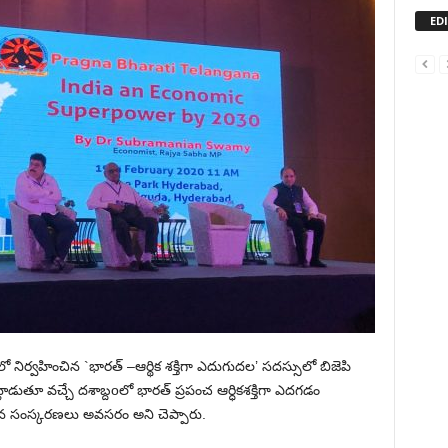
ED
ో నిర్వహించిన `భారత్ –ఆర్థిక శక్తిగా ఎదుగుదల’ సదస్సులో బిజెపి
ాట్లాడుతూ వచ్చే దశాబ్దoలో భారత్ ప్రపంచ ఆర్ధికశక్తిగా ఎదగడం
తున సంస్కరణలు అవసరం అని చెప్పారు.