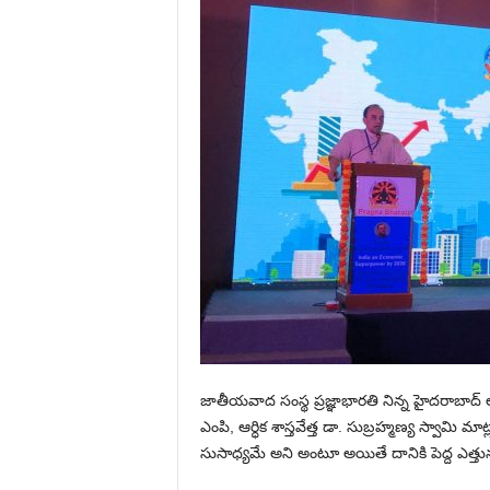
జాతీయవాద సంస్థ ప్రజ్ఞాభారతి నిన్న హైదరాబాద్ ల
ఎంపి, ఆర్ధిక శాస్తవేత్త డా. సుబ్రహ్మణ్య స్వామి మ
సుసాధ్యమే అని అంటూ అయితే దానికి పెద్ద ఎత్