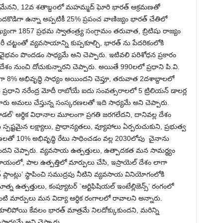
దేశమేనని, 12వ శతాబ్దoలో మహమ్మద్ ఘోరి భారత్ ఆక్రమణతో
దకొడిగా ఉన్నా అప్పటికీ 25% ప్రపంచ వాణిజ్యం భారత్ చేతిలో
యంగా 1857 ప్రథమ స్వాతంత్ర్య సంగ్రామం తరువాత, బ్రిటిషు రాజ్యం
దారీ చట్టంతో వ్యవసాయాన్ని కుప్పకూల్చి, భారత్ ను పేదరికంలోకి
వ వైభవం పొందడం సాధ్యమే అని చెప్పారు. ఇటివలి పరిశోధన ప్రకారం
నదేశం నుంచి దోచుకున్నారని చెప్పారు. అయితే 990లలో ప్రధాని పి.వి.
8% అభివృద్ధి సాధ్యం అయిందని చెప్తూ, తరువాత 2దశాబ్దాలలో
 ప్రధాని నరేంద్ర మోదీ రాబోయే ఐదు సంవత్సరాలలో 5 ట్రిలియన్ డాలర్ల
దని, వారు అమలు చేస్తున్న సంస్కరణలతో ఇది సాధ్యమే అని చెప్పారు.
్’ ఆర్థిక విధానాల మూలంగా ప్రగతి జరగలేదని, దానివల్ల దేశం
స్పష్టమైన లక్ష్యాలు, ప్రాధాన్యతలు, వ్యూహాలు ఏర్పరుచుకుని, ప్రభుత్వ
కరణలతో 10% అభివృద్ధి రేటు సాధించడం వల్ల 2030లోపు చైనాను
తుందని చెప్పారు. వ్యవసాయ ఉత్పత్తులు, ఉత్పాదకత మన సామర్థ్యం
ంలో, పాల ఉత్పత్తిలో మార్పులు చేసి, ఇస్రాయెల్ దేశం లాగా
్లాంట్లు’ స్థాపించి సముద్రపు నీటిని వ్యవసాయ వినియోగంలోకి
్న ఉత్పత్తులు, కంప్యూటర్ `ఆర్టిఫిషియల్ ఇంటేల్లిజెన్స్’ రంగంలో
 మార్పులు మన విద్యా ఆర్ధిక రంగాలలో రావాలని అన్నారు.
ూలిపోయి కేవలం భారత్ మాత్రమే నిలదోక్కుకుందని, మరిన్ని
సాధ్యమే అని చెప్పారు.