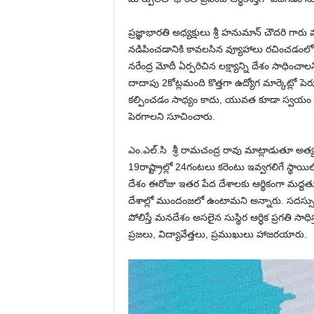
ప్రజ్ఞాభారతి అధ్యక్షులు శ్రీ హనుమాన్ చౌదరి గారు 
నడిపించడానికి కావలసిన వ్యూహాలు రచించడంలో డా. స
నరేంద్ర మోదీ ఏర్పరిచిన లక్ష్యాన్ని దేశం సాధి
దాదాపు 2కోట్లమంది కొత్తగా ఉద్యోగ మార్కెట్లో పెర
కల్పించడం సాధ్యం కాదు, యువత కూడా స్వయం ఉ
పెరగాలని సూచించారు.
ఎం.ఎల్.సి శ్రీ రామచంద్ర రావు మాట్లాడుతూ అత్య
19రాష్ట్రాల్లో 24గంటలు కరెంటు ఇవ్వగలిగే స్థా
దేశం ఈరోజు ఇతర పేద దేశాలకు ఆర్థికంగా మద్దతు 
దేశాల్లో ముందంజలో ఉంటామని అన్నారు. సదస్సు
పోలిస్తే మనదేశం అసలైన సుస్థిర ఆర్ధిక ప్రగతి స
ప్రజలు, విద్యావేత్తలు, ప్రముఖులు హాజరయారు.