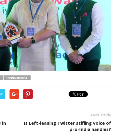
Y
PRAJNA BHARATI
er
Next article
 in
Is Left-leaning Twitter stifling voice of
pro-India handles?