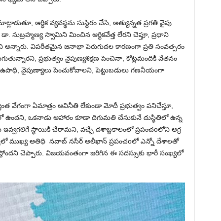
మాట్లాడుతూ, ఆర్ధిక వ్యవస్థను సుస్థిరం చేసి, అత్యున్నత ప్రగతి వైపు
ుబ్రహ్మణ్య స్వామిని మించిన ఆర్ధికవేత్త లేరని చెప్తూ, ప్రధాని
ంచాలని అన్నారు. విపరీతమైన జనాభా పెరుగుదల కారణంగా ప్రతి సంవత్సరం
ుగుతున్నారని, ప్రభుత్వం నైపుణ్యశిక్షణ పెంచినా, కోట్లమందికి వేతనం
పాధి, నైపుణ్యాలు పెంచుకోవాలని, పెట్టుబడులు గణనీయంగా
ంత వేగంగా ఏమాత్రం అవినీతి లేకుండా మోదీ ప్రభుత్వం పనిచేస్తూ,
యిలో ఉందని, ఒకనాడు ఆహారం కూడా దిగుమతి చేసుకునే దుస్థితిలో ఉన్న
ఇవ్వగలిగే స్థాయికి చేరామని, వచ్చే దశాబ్దకాలంలో ప్రపంచoలోని అగ్ర
లో ముఖ్య అతిధి నవాబ్ నసీర్ అలీఖాన్ ప్రపంచoలో ఎన్నో దేశాలతో
ాధిస్తోందని చెప్పారు. విజయవంతంగా జరిగిన ఈ సదస్సుకు భారీ సంఖ్యలో