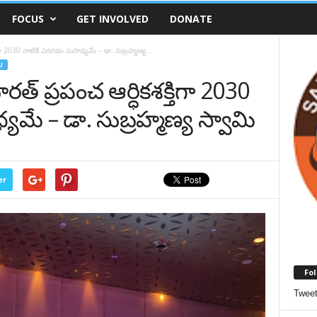
FOCUS
GET INVOLVED
DONATE
ిగా 2030 నాటికి ఎదగడం సుసాధ్యమే – డా. సుబ్రహ్మణ్య...
U
త్ ప్రపంచ ఆర్ధికశక్తిగా 2030
యమే – డా. సుబ్రహ్మణ్య స్వామి
er
Fol
Twee