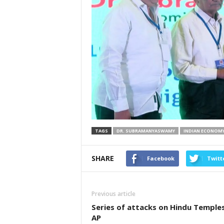
TAGS
DR. SUBRAMANYASWAMY
INDIAN ECONOM
SHARE
Facebook
Twitt
Previous article
Series of attacks on Hindu Temples
AP