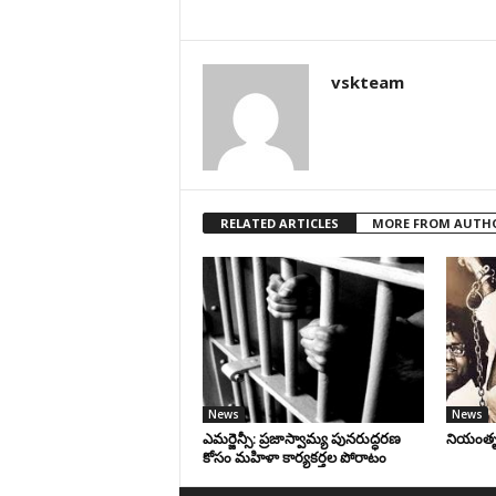
vskteam
RELATED ARTICLES
MORE FROM AUTH
News
News
ఎమర్జెన్సీ: ప్రజాస్వామ్య పునరుద్ధరణ
నియంతృత్
కోసం మహిళా కార్యకర్తల పోరాటం