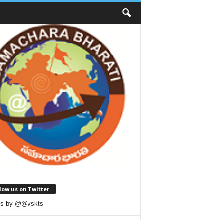
low us on Twitter
ts by @@vskts