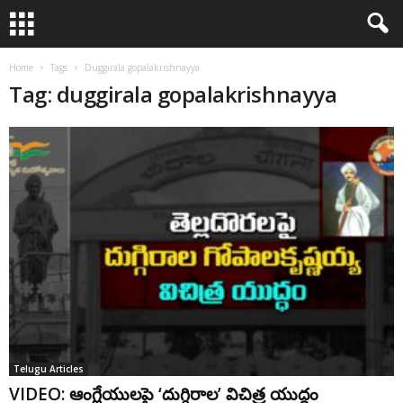
Home
Tags
Duggirala gopalakrishnayya
Tag: duggirala gopalakrishnayya
Telugu Articles
VIDEO: ఆంగ్లేయులపై ‘దుగ్గిరాల’ విచిత్ర యుద్ధం