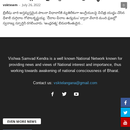
vskteam
-
July 26, 2022
0
బ్రిటీషు వారి అస్తవ్యస్తమైన పాలనా విధానానికి వ్యతిరేకంగా ఆంగ్లేయులపై విచిత్ర యుద్ధం చేసిన
ధీశాలి దుగ్గిరాల గోపాలకృష్ణయ్య. 'చీరాల-పేరాల ఉద్యమం' ద్వారా వేలాది మంది ప్రజల్లో
స్వరాజ్య స్ఫూర్తిని రగలించారు. 'ఆంధ్రరత్న' బిరుదాకింతుడైన...
Vishwa Samvad Kendra is a well known National Network known for
providing news and views of National interest and importance, thus
working towards awakening of national consciousness of Bharat.
Contact us:
vsktelangana@gmail.com
EVEN MORE NEWS