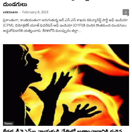
దుండగులు
vskteam
-
February 8, 2023
0
ప్ర‌శాంతంగా, శాంతియుతంగా జ‌రుగుతున్న ఆర్‌.ఎస్‌.ఎస్ శాఖ‌ను కమ్యూనిస్ట్ పార్టీ ఆఫ్ ఇండియా
(CPM), డెమోక్రటిక్ యూత్ ఫెడరేషన్ ఆఫ్ ఇండియా (DYFI)కి చెందిన కొంతమంది దుండ‌గులు
అడ్డుకోవ‌డానికి య‌త్నించారు. కేర‌ళ‌లోని మలప్పురం జిల్లా...
News
కేరళ: డీవైఎఫ్ఐ నాయకుడి చేతిలో అత్యాచారానికి గురైన