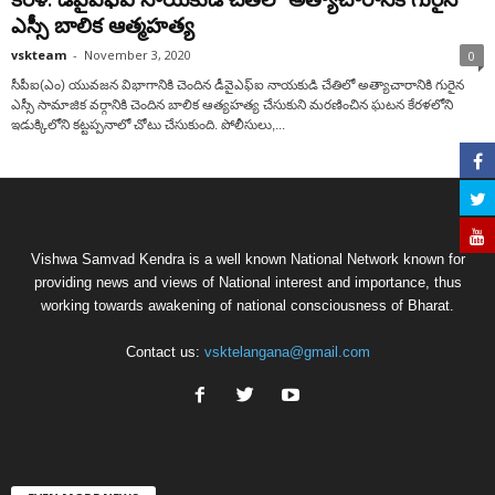
ఎస్సీ బాలిక ఆత్మహత్య
vskteam
-
November 3, 2020
0
సీపీఐ(ఎం) యువ‌జ‌న విభాగానికి చెందిన డీవైఎఫ్ఐ నాయ‌కుడి చేతిలో అత్యాచారానికి గురైన
ఎస్సీ సామాజిక వ‌ర్గానికి చెందిన‌ బాలిక ఆత్య‌హ‌త్య చేసుకుని మ‌ర‌ణించిన ఘ‌ట‌న కేర‌ళ‌లోని
ఇడుక్కిలోని క‌ట్ట‌ప్పనాలో చోటు చేసుకుంది. పోలీసులు,...
Vishwa Samvad Kendra is a well known National Network known for
providing news and views of National interest and importance, thus
working towards awakening of national consciousness of Bharat.
Contact us:
vsktelangana@gmail.com