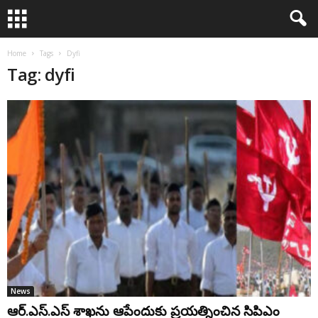
Home
Tags
Dyfi
Tag: dyfi
News
ఆర్.ఎస్.ఎస్ శాఖను ఆపేందుకు ప్రయత్నించిన సిపిఎం