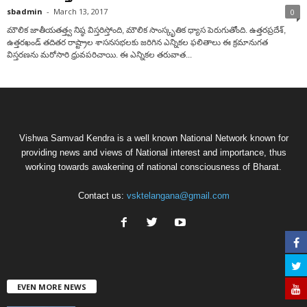
sbadmin
-
March 13, 2017
0
మౌలిక జాతీయతత్త్వ నిష్ఠ విస్తరిస్తోంది, మౌలిక సాంస్కృతిక ధ్యాస పెరుగుతోంది. ఉత్తరప్రదేశ్,
ఉత్తరఖండ్ తదితర రాష్ట్రాల శాసనసభలకు జరిగిన ఎన్నికల ఫలితాలు ఈ క్రమానుగత
విస్తరణను మరోసారి ధ్రువపరిచాయి. ఈ ఎన్నికల తరువాత...
Vishwa Samvad Kendra is a well known National Network known for
providing news and views of National interest and importance, thus
working towards awakening of national consciousness of Bharat.
Contact us:
vsktelangana@gmail.com
EVEN MORE NEWS