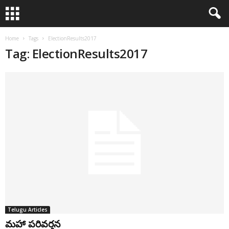
Home
Tags
ElectionResults2017
Tag: ElectionResults2017
Telugu Articles
మహా పరివర్తన