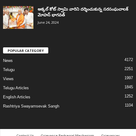
అక్కల్‌ కోట్‌ స్వామి వారిని దర్శించుకున్న సరసంఘచాలక్
మోహన్ భాగవత్
June 24, 2024
POPULAR CATEGORY
4172
News
2251
Telugu
1997
Views
1845
Telugu Articles
1252
English Articles
1104
Rashtriya Swayamsevak Sangh
Contact Us
Grievance Redressal Mechanism
Grievances