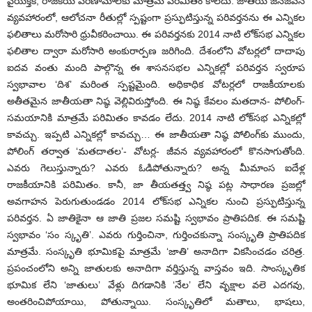
వైయక్తిక, రాజకీయ పరిణామాలకు మాత్రమే పరిమితం కాలేదు. జాతీయ జనజీవన
వ్యవహారంలో, ఆలోచనా రీతుల్లో స్పష్టంగా ప్రస్ఫుటిస్తున్న పరివర్తనను ఈ ఎన్నికల
ఫలితాలు మరోసారి ధ్రువీకరించాయి.
ఈ పరివర్తనకు 2014 నాటి లోక్‌సభ ఎన్నికల
ఫలితాల ద్వారా మరోసారి అంకురార్పణ జరిగింది. దేశంలోని వోటర్లలో దాదాపు
ఐదవ వంతు మంది పాల్గొన్న ఈ శాసనసభల ఎన్నికల్లో పరివర్తన స్వరూప
స్వభావాల ‘దిశ’ మరింత స్పష్టమైంది. అధికాధిక వోటర్లలో రాజకీయాలకు
అతీతమైన జాతీయతా నిష్ఠ వెల్లివిరుస్తోంది. ఈ నిష్ఠ కేవలం మతదాన- పోలింగ్-
సమయానికి మాత్రమే పరిమితం కావడం లేదు. 2014 నాటి లోక్‌సభ ఎన్నికల్లో
కావచ్చు. ఇప్పటి ఎన్నికల్లో కావచ్చు… ఈ జాతీయతా నిష్ఠ పోలింగ్‌కు ముందు,
పోలింగ్ తర్వాత ‘మతదాతల’- వోటర్ల- జీవన వ్యవహారంలో కొనసాగుతోంది.
ఎవరు గెలుస్తున్నారు? ఎవరు ఓడిపోతున్నారు? అన్న మీమాంస ఐదేళ్ల
రాజకీయానికి పరిమితం. కానీ, జా తీయతత్త్వ నిష్ఠ పట్ల సాధారణ ప్రజల్లో
అవగాహన పెరుగుతుండడం 2014 లోక్‌సభ ఎన్నికల నుంచి ప్రస్ఫుటిస్తున్న
పరివర్తన. ఏ జాతికైనా ఆ జాతి ప్రజల సమష్టి స్వభావం ప్రాతిపదిక. ఈ సమష్టి
స్వభావం ‘సం స్కృతి’. ఎవరు గుర్తించినా, గుర్తించకున్నా సంస్కృతి ప్రాతిపదిక
మాత్రమే. సంస్కృతి భూమికపై మాత్రమే ‘జాతి’ అనాదిగా వికసించడం చరిత్ర.
ప్రపంచంలోని అన్ని జాతులకు అనాదిగా వర్తిస్తున్న వాస్తవం ఇది. సాంస్కృతిక
భూమిక లేని ‘జాతులు’ వేళ్లు దిగడానికి ‘నేల’ లేని వృక్షాల వలె ఎదగవు,
అంతరించిపోయాయి, పోతున్నాయి. సంస్కృతిలో మతాలు, భాషలు,