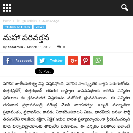
Home
Telugu Articles
మహా పరివర్తన
TELUGU ARTICLES
VIEWS
మహా పరివర్తన
By
sbadmin
-
March 13, 2017
0
Facebook
Twitter
మౌలిక జాతీయతత్త్వ నిష్ఠ విస్తరిస్తోంది,
మౌలిక
సాంస్కృతిక ధ్యాస పెరుగుతోంది.
ఉత్తరప్రదేశ్, ఉత్తరఖండ్ తదితర రాష్ట్రాల శాసనసభలకు జరిగిన ఎన్నికల
ఫలితాలు ఈ క్రమానుగత విస్తరణను మరోసారి ధ్రువపరిచాయి. ఈ ఎన్నికల
తరువాత ప్రధానమంత్రి నరేంద్ర మోదీ నాయకత్వం ఇబ్బడి ముబ్బడిగా
ప్రభావంతం, ప్రభావశీలం కావడం నిరాకరింపజాలని నిజం. భారతీయ జనతా పార్టీ
తిరుగులేని రాజకీయ శక్తిగా, ఏకైక అఖిల భారత ప్రత్యామ్నాయంగా స్థిరపడిందన్నది
కూడ భిన్నాభిప్రాయాలకు తావులేని పరిణామం. ఈ ఎన్నికల ఫలితాలు ఇలాంటి