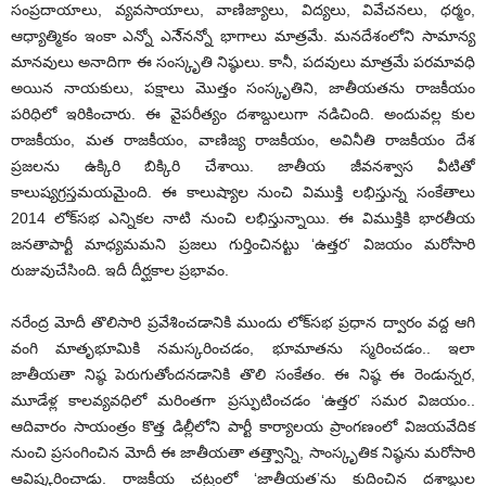
సంప్రదాయాలు, వ్యవసాయాలు, వాణిజ్యాలు, విద్యలు, వివేచనలు, ధర్మం,
ఆధ్యాత్మికం ఇంకా ఎన్నో ఎనె్నన్నో భాగాలు మాత్రమే. మనదేశంలోని సామాన్య
మానవులు అనాదిగా ఈ సంస్కృతి నిష్ఠులు. కానీ, పదవులు మాత్రమే పరమావధి
అయిన నాయకులు, పక్షాలు మొత్తం సంస్కృతిని, జాతీయతను రాజకీయం
పరిధిలో ఇరికించారు. ఈ వైపరీత్యం దశాబ్దులుగా నడిచింది. అందువల్ల కుల
రాజకీయం, మత రాజకీయం, వాణిజ్య రాజకీయం, అవినీతి రాజకీయం దేశ
ప్రజలను ఉక్కిరి బిక్కిరి చేశాయి. జాతీయ జీవనశ్వాస వీటితో
కాలుష్యగ్రస్తమయమైంది. ఈ కాలుష్యాల నుంచి విముక్తి లభిస్తున్న సంకేతాలు
2014 లోక్‌సభ ఎన్నికల నాటి నుంచి లభిస్తున్నాయి. ఈ విముక్తికి భారతీయ
జనతాపార్టీ మాధ్యమమని ప్రజలు గుర్తించినట్టు ‘ఉత్తర’ విజయం మరోసారి
రుజువుచేసింది. ఇదీ దీర్ఘకాల ప్రభావం.
నరేంద్ర మోదీ తొలిసారి ప్రవేశించడానికి ముందు లోక్‌సభ ప్రధాన ద్వారం వద్ద ఆగి
వంగి మాతృభూమికి నమస్కరించడం, భూమాతను స్మరించడం.. ఇలా
జాతీయతా నిష్ఠ పెరుగుతోందనడానికి తొలి సంకేతం. ఈ నిష్ఠ ఈ రెండున్నర,
మూడేళ్ల కాలవ్యవధిలో మరింతగా ప్రస్ఫుటించడం ‘ఉత్తర’ సమర విజయం..
ఆదివారం సాయంత్రం కొత్త డిల్లీలోని పార్టీ కార్యాలయ ప్రాంగణంలో విజయవేదిక
నుంచి ప్రసంగించిన మోదీ ఈ జాతీయతా తత్త్వాన్ని, సాంస్కృతిక నిష్ఠను మరోసారి
ఆవిష్కరించాడు. రాజకీయ చట్రంలో ‘జాతీయత’ను కుదించిన దశాబ్దుల