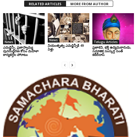
RELATED ARTICLES
MORE FROM AUTHOR
News
News
Telugu Articles
నియంతృత్వ ఎమర్జెన్సీకి 49
ఎమర్జెన్సీ: ప్రజాస్వామ్య
ప్రజాకవి, భక్తి ఉద్యమకారుడు,
ఏళ్లు
పునరుద్ధరణ కోసం మహిళా
సమాజిక సంస్కర్త సంత్‌
కార్యకర్తల పోరాటం
కబీర్‌దాస్‌