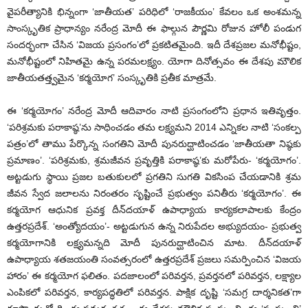
వైపరీత్యానికి భిన్నంగా ‘జాతీయత’ పరిధిలో ‘రాజకీయం’ కేవలం ఒక అంశమన్న
సాంస్కృతిక ప్రాధాన్యం నరేంద్ర మోదీ ఈ ఫాల్గున పౌర్ణమి రోజున హోలీ పండుగ
సందర్భంగా చేసిన ‘విజయ ప్రసంగం’లో ప్రకటితమైంది. ఇదీ దేశప్రజల మనోభీష్టం,
మనోభీష్టంలో నిహితమై ఉన్న పరమలక్ష్యం. యోగా దినోత్సవం ఈ దేశపు మౌలిక
జాతీయతత్త్వమైన ‘కర్మయోగ’ సంస్కృతికి ప్రతీక మాత్రమే.
ఈ ‘కర్మయోగం’ నరేంద్ర మోదీ ఆదివారం నాటి ప్రసంగంలోని ప్రధాన ఇతివృత్తం.
‘పరిశ్రమకు పరాకాష్ఠ’ను సాధించడం తమ లక్ష్యమని 2014 ఎన్నికల నాటి ‘సంకల్ప
పత్రం’లో తాము పేర్కొన్న సంగతిని మోదీ పునరుద్ఘాటించడం ‘జాతీయతా నిష్ఠకు
ప్రమాణం’. ‘పరిశ్రమకు, శ్రమజీవన ప్రవృత్తికి పరాకాష్ఠ’కు మరోపేరు- ‘కర్మయోగం’.
అట్టడుగు స్థాయి ప్రజల బతుకులలో ప్రగతిని సుగతి వికసింప చేయడానికి శ్రమ
జీవన స్వేద జలాలను నిరంతరం సృష్టించే ప్రభుత్వం పనితీరు ‘కర్మయోగం’. ఈ
కర్మయోగ ఆధునిక ప్రవక్త దీన్‌దయాళ్ ఉపాధ్యాయ కార్యకలాపాలకు కేంద్రం
ఉత్తరప్రదేశ్. ‘అంత్యోదయం’- అట్టడుగున ఉన్న నిరుపేదల అభ్యుదయం- ప్రభుత్వ
కర్మయోగానికి లక్ష్యమన్నది మోదీ పునరుద్ఘాటించిన మాట. దీన్‌దయాళ్
ఉపాధ్యాయ శతజయంతి సంవత్సరంలో ఉత్తరప్రదేశ్ ప్రజలు సమర్పించిన ‘విజయ
హారం’ ఈ కర్మయోగ ఫలితం. పదజాలంలో పరివర్తన, ప్రవర్తనలో పరివర్తన, లక్ష్యాల
ఎంపికలో పరివర్తన, కార్యపద్ధతిలో పరివర్తన. పాక్షిక దృష్టి ‘సమగ్ర దార్శనికత’గా