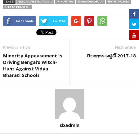
TAGS
ELECTIONRESULTS2017
HINDUTVA
NARENDRA MODI
NATIONALISM
UTTAR PRADESH
Facebook
Twitter
Previous article
Next article
Minority Appeasement Is
తెలంగాణ బడ్జెట్ 2017-18
Driving Bengal’s Witch-
Hunt Against Vidya
Bharati Schools
sbadmin