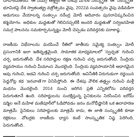
రూపొందుతోంది. ఈ సమగ్ర తత్త్వం ఈ దేశపు మౌలిక సంస్కృతి. ఈ ‘సంస్కృతి’
భూమికపై దేశ స్వాతంత్య్ర వజ్రోత్సవం వైపు, 2022వ సంవత్సరం వైపు వడివడిగా
అడుగులు వేయాలన్న సంకల్పం నరేంద్ర మోదీ ఆదివారం పునరావిష్కరించిన
కర్మయోగం. అధికుల మద్దతుతో గెలిచినప్పటికీ అందరి మద్దతుతో సర్వజనహిత
సమగ్ర పాలనను సమకూర్చనున్నట్టు మోదీ చెప్పడం పరివర్తనకు పరాకాష్ఠ..
రాజకీయ విభేదాలను మరపించే రీతిలో జాతీయ సమైక్య సంకల్పం మోదీ
ప్రసంగానికి ఇలా ఇతివృత్తమైంది. సామాజిక మాధ్యమాలలో ‘స్వచ్ఛత’ గురించి
చర్చ జరుగుతోంది. దేశ సరిహద్దుల రక్షణ గురించి చర్చ జరుగుతోంది. సేంద్రియ
వ్యవసాయం గురించి మీమాంస మొదలైంది. సేంద్రియ వ్యవసాయానికి ఆధారమైన
ఆవు గురించి, అడవి గురించి చర్చ జరుగుతోంది. అవినీతికి విరుగుడుగా రద్దయిన
పెద్దనోట్ల కథ ‘జనవాణి’గా వినిపిస్తోంది. ఈ దేశపు వౌలిక తత్త్వం గురించి మళ్లీ
మథనం మొదలైంది. 2014 నుంచి జరిగిన ప్రతి ఎన్నికలోను పరివర్తన
పెరుగుతూనే ఉంది. సరిహద్దులను సంరక్షిస్తున్న సైనికులను నిరసించిన ఐరోమ్
షర్మిల అనే మహిళ మణిపూర్‌లో ఓడిపోవడం జనం మనోభీష్టానికి ఒక ఉదాహరణ
మాత్రమే. సైనికులు సరిహద్దులకు మాత్రమే కాదు, ఈ జాతి సంస్కృతికి కూడా
రక్షకులు. వోటర్లకు రాజకీయ ధ్యాస కంటే సాంస్కృతిక నిష్ఠ పెరిగింది,
పెరుగుతోంది..