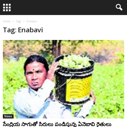
Home
Tags
Enabavi
Tag: Enabavi
News
సేంద్రియ సాగుతో సిరులు పండిస్తున్న ఏనెబావి రైతులు