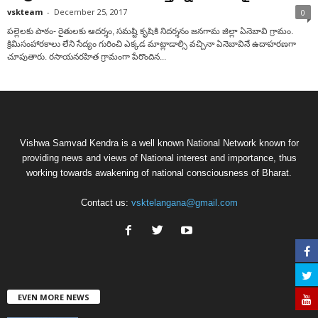
vskteam
-
December 25, 2017
0
పల్లెలకు పాఠం- రైతులకు ఆదర్శం, సమష్టి కృషికి నిదర్శనం జనగామ జిల్లా ఏనెబావి గ్రామం.
క్రిమిసంహారకాలు లేని సేద్యం గురించి ఎక్కడ మాట్లాడాల్సి వచ్చినా ఏనెబావినే ఉదాహరణగా
చూపుతారు. రసాయనరహిత గ్రామంగా పేరొందిన...
Vishwa Samvad Kendra is a well known National Network known for
providing news and views of National interest and importance, thus
working towards awakening of national consciousness of Bharat.
Contact us:
vsktelangana@gmail.com
EVEN MORE NEWS