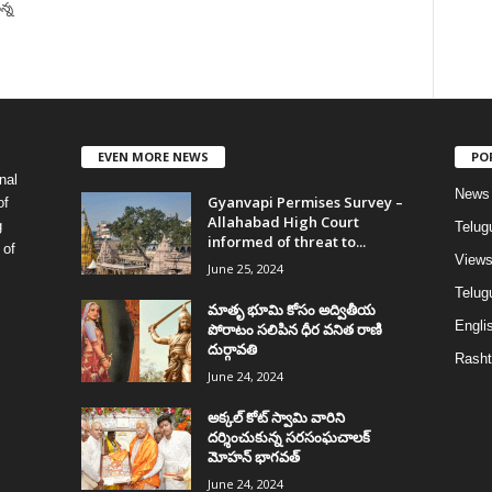
న్న
EVEN MORE NEWS
PO
nal
News
Gyanvapi Permises Survey –
of
Allahabad High Court
g
Telug
informed of threat to...
 of
View
June 25, 2024
Telugu
మాతృ భూమి కోసం అద్వితీయ
Englis
పోరాటం సలిపిన ధీర వనిత రాణి
దుర్గావతి
Rasht
June 24, 2024
అక్కల్‌ కోట్‌ స్వామి వారిని
దర్శించుకున్న సరసంఘచాలక్
మోహన్ భాగవత్
June 24, 2024