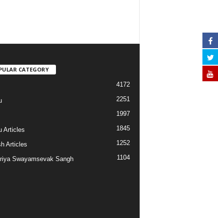
PULAR CATEGORY
4172
2251
u
1997
s
1845
 Articles
1252
h Articles
1104
riya Swayamsevak Sangh