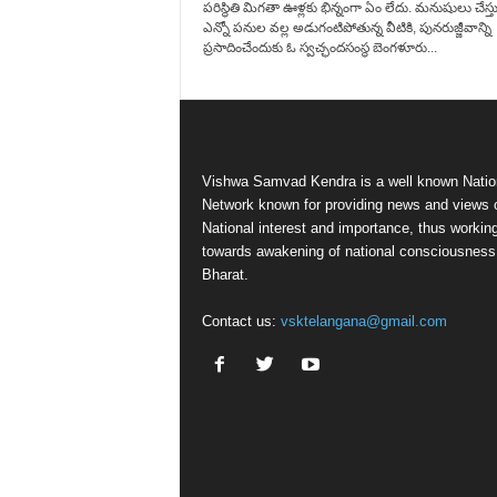
పరిస్థితి మిగతా ఊళ్లకు భిన్నంగా ఏం లేదు. మనుషులు చేస్తు
ఎన్నో పనుల వల్ల అడుగంటిపోతున్న వీటికి, పునరుజ్జీవాన్ని
ప్రసాదించేందుకు ఓ స్వచ్ఛందసంస్థ బెంగళూరు...
Vishwa Samvad Kendra is a well known Natio
Network known for providing news and views 
National interest and importance, thus workin
towards awakening of national consciousness
Bharat.
Contact us:
vsktelangana@gmail.com