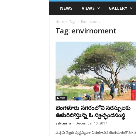
VSK
NEWS
VIEWS
GALLERY
Telangana
Home
Tags
Envirnoment
Tag: envirnoment
News
బెంగళూరు నగరంలోని సరస్సులకు
ఊపిరిపోస్తున్న ఓ స్వచ్ఛందసంస్థ
vskteam
-
December 10, 2017
పచ్చని చెట్లకు పుట్టినిల్లుగా పేరుపొందిన బెంగళూరులోనూ 