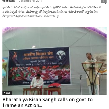
vskteam
-
December 8, 2017
0
భారతీయ కిసాన్ సంఘ్ వారి అఖిల భారతీయ ప్రతినిధి సభలు ఈ సంవత్సరం 1-3 డిసెంబర్
వరకు పర్భణీ నగరం, మహారాష్ట్ర లో నిర్వహించబడినవి. ఈ సమావేశాలలో ప్రస్తావించిన
తీర్మానాలు: వ్యవసాయిక రసాయనాల వినియోగం పై...
News
Bharathiya Kisan Sangh calls on govt to
frame an Act on...