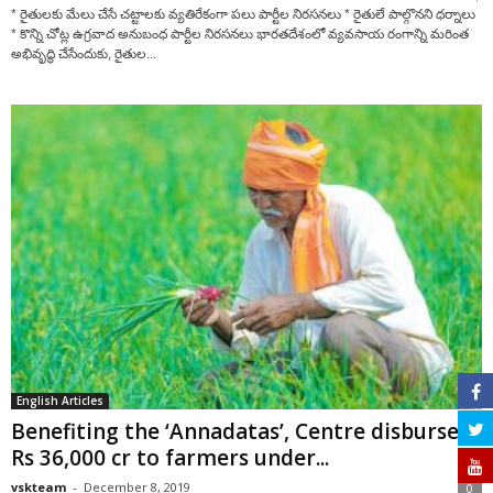
* రైతులకు మేలు చేసే చట్టాలకు వ్యతిరేకంగా పలు పార్టీల నిరసనలు * రైతులే పాల్గొనని ధర్నాలు
* కొన్ని చోట్ల ఉగ్రవాద అనుబంధ పార్టీల నిరసనలు భారతదేశంలో వ్యవసాయ రంగాన్ని మరింత
అభివృద్ధి చేసేందుకు, రైతుల...
English Articles
Benefiting the ‘Annadatas’, Centre disburses
Rs 36,000 cr to farmers under...
vskteam
-
December 8, 2019
0