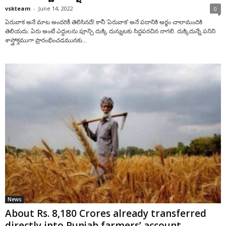
vskteam
-
June 14, 2022
0
ఏరువాక అనే మాట అందరికీ తెలిసినదే! కానీ 'ఏరువాక' అనే పదానికి అర్ధం చాలామందికి
తెలియదు. ఏరు అంటే ఎద్దులను పూన్చి దుక్కి దున్నుటకు సిద్దపరచిన నాగలి. దుక్కిదున్నే పనిని
శాస్త్రోక్తముగా ప్రారంభించడమునకు...
News
About Rs. 8,180 Crores already transferred
directly into Punjab farmers’ account