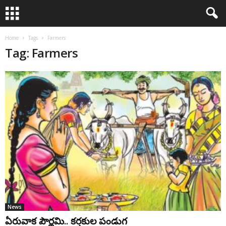
Home
Tags
Farmers
Tag: Farmers
News
ఏరువాక పౌర్ణ‌మి.. క‌ర్ష‌కుల పండుగ