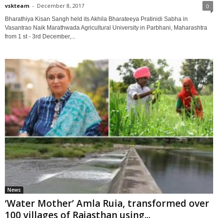
vskteam
-
December 8, 2017
0
Bharathiya Kisan Sangh held its Akhila Bharateeya Pratinidi Sabha in
Vasantrao Naik Marathwada Agricultural University in Parbhani, Maharashtra
from 1 st - 3rd December,...
News
‘Water Mother’ Amla Ruia, transformed over
100 villages of Rajasthan using...