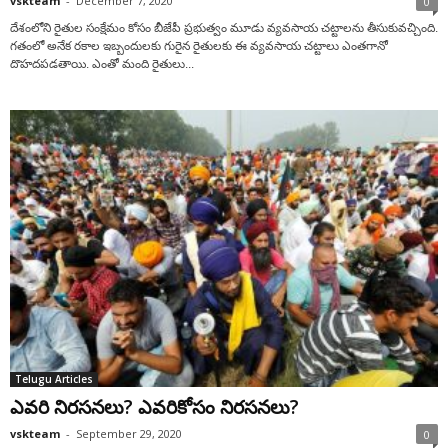
vskteam
-
December 7, 2020
0
దేశంలోని రైతుల సంక్షేమం కోసం బీజేపీ ప్ర‌భుత్వం మూడు వ్య‌వ‌సాయ చ‌ట్టాల‌ను తీసుకువ‌చ్చింది.
గ‌తంలో అనేక ర‌కాల ఇబ్బందుల‌కు గురైన రైతుల‌కు ఈ వ్య‌వసాయ చ‌ట్టాలు ఎంత‌గానో
దొహ‌ద‌ప‌డ‌తాయి. ఎంతో మంది రైతులు...
Telugu Articles
ఎవరి నిరసనలు? ఎవరికోసం నిరసనలు?
vskteam
-
September 29, 2020
0