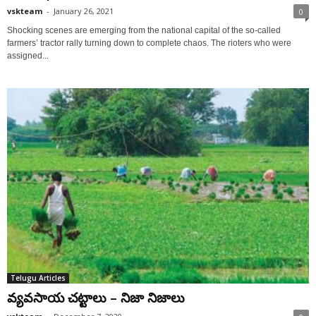
vskteam
-
January 26, 2021
0
Shocking scenes are emerging from the national capital of the so-called
farmers’ tractor rally turning down to complete chaos. The rioters who were
assigned...
Telugu Articles
వ్య‌వ‌సాయ చ‌ట్టాలు – నిజా నిజాలు