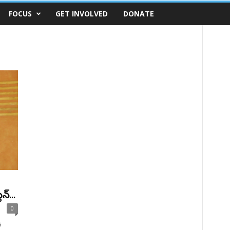
FOCUS
GET INVOLVED
DONATE
న్...
0
వ