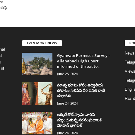
st
ంశంపై
EVEN MORE NEWS
PO
nal
News
Gyanvapi Permises Survey –
of
Allahabad High Court
g
Telug
informed of threat to...
 of
View
June 25, 2024
Telugu
మాతృ భూమి కోసం అద్వితీయ
Englis
పోరాటం సలిపిన ధీర వనిత రాణి
దుర్గావతి
Rasht
June 24, 2024
అక్కల్‌ కోట్‌ స్వామి వారిని
దర్శించుకున్న సరసంఘచాలక్
మోహన్ భాగవత్
June 24, 2024