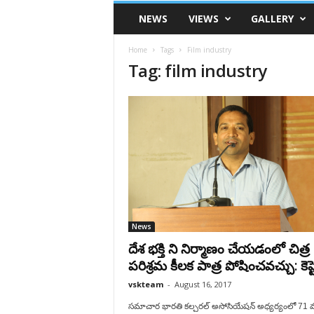
VSK
NEWS
VIEWS
GALLERY
Telangana
Home
Tags
Film industry
Tag: film industry
News
దేశ భక్తి ని నిర్మాణం చేయడంలో చిత్ర
పరిశ్రమ కీలక పాత్ర పోషించవచ్చు: కెప్టె
vskteam
-
August 16, 2017
సమాచార భారతి కల్చరల్ అసోసియేషన్ అధ్యర్యంలో 71 