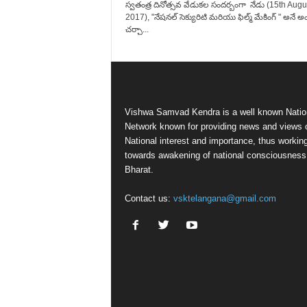
స్వతంత్ర దినోత్సవ వేడుకల సందర్బంగా నేడు (15th Augu
2017), "నేషనల్ సెక్యురిటి మరియు ఫిల్మ్ మేకింగ్ " అనే అ
చర్చా...
Vishwa Samvad Kendra is a well known Natio
Network known for providing news and views 
National interest and importance, thus workin
towards awakening of national consciousness
Bharat.
Contact us:
vsktelangana@gmail.com