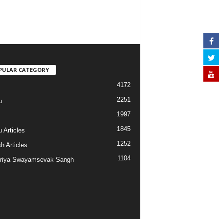
PULAR CATEGORY
4172
2251
u
1997
s
1845
 Articles
1252
h Articles
1104
riya Swayamsevak Sangh