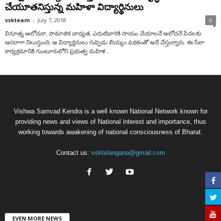
చేయూతనిస్తున్న మహిళా విద్యార్థినులు
vskteam
-
July 7, 2018
0
వినూత్న ఆలోచనా, సామాజిక బాధ్యత, ఎదుటివారికి సాయం చేయాలనే ఆలోచనే పేదలకు
ఆసరాగా నిలుస్తుంది. ఆ విద్యార్థినులు గుప్పెడు బియ్యం పథకంతో అదే చేస్తున్నారు. ఈ సేవా
కార్యక్రమానికి గుంటూరులోని ప్రభుత్వ మహిళ...
Vishwa Samvad Kendra is a well known National Network known for
providing news and views of National interest and importance, thus
working towards awakening of national consciousness of Bharat.
Contact us:
vsktelangana@gmail.com
EVEN MORE NEWS