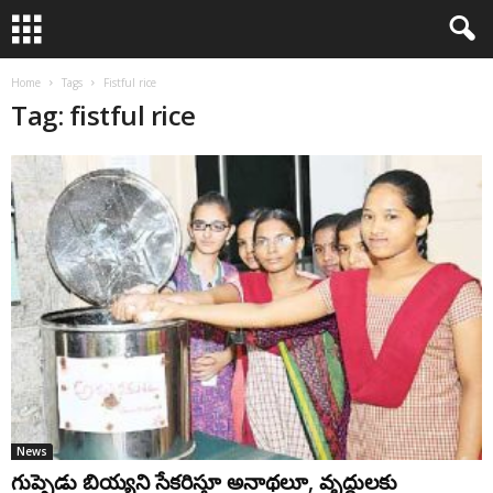
Home
Tags
Fistful rice
Tag: fistful rice
News
గుప్పెడు బియ్యని సేకరిస్తూ అనాథలూ, వృద్ధులకు