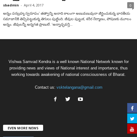
sbadmin
-
April 4, 2017
0
అన్నం పరబ్రహ్మ స్వరూపం’ తత్వాన్ని అనాది కాలంగా అణువణువునా జీర్ణించుకున్న భారతీయ
సమాజానికి తెచ్చిపెట్టుకున్న తెగులు పుట్టింది. జీవుల పుట్టుక, శరీర నిర్మాణం, పోషణకు మూలం
అన్నం. జీవులన్నీ అన్నగత ప్రాణులే. ‘అన్నాద్భవన్తి...
Vishwa Samvad Kendra is a well known National Network known for
providing news and views of National interest and importance, thus
working towards awakening of national consciousness of Bharat.
Contact us:
vsktelangana@gmail.com
EVEN MORE NEWS