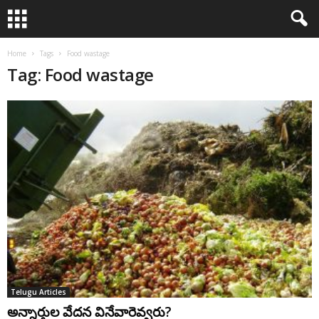
Home
Tags
Food wastage
Tag: Food wastage
Telugu Articles
అన్నార్తుల వేదన వినేవారెవ్వరు?