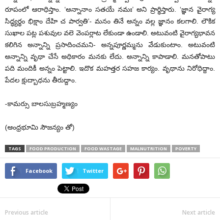
రూపంలో ఆరాధిస్తాం. ‘అన్నానాం సతయే నమః’ అని ప్రార్థిస్తారు. ‘జ్ఞాన వైరాగ్య
సిద్ధ్యర్థం భిక్షాం దేహి చ పార్వతి’- మనం తినే అన్నం వల్ల జ్ఞానం కలగాలి. లౌకిక
సుఖాల పట్ల పశువుల వలె వెంపర్లాట లేకుండా ఉండాలి. అటువంటి వైరాగ్యభావన
కలిగిన అన్నాన్ని ప్రసాదించమని- అన్నపూర్ణమ్మను వేడుకుంటాం. అటువంటి
అన్నాన్ని వృథా చేసే అధికారం మనకు లేదు. అన్నాన్ని కాపాడాలి. మనతోపాటు
పది మందికీ అన్నం పెట్టాలి. ఇదొక మహత్తర సహజ కార్యం. వృథాను నిరోధిద్దాం.
పేదల క్షుద్బాధను తీరుద్దాం.
-కామర్సు బాలసుబ్రహ్మణ్యం
(ఆంధ్రభూమి సౌజన్యం తో)
TAGS
FOOD PRODUCTION
FOOD WASTAGE
MALNUTRITION
POVERTY
Facebook
Twitter
Previous article
Next article