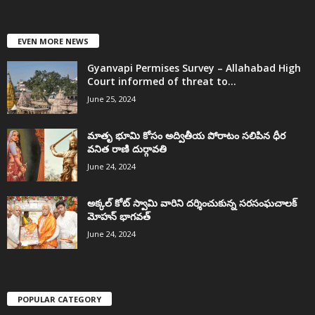
EVEN MORE NEWS
Gyanvapi Permises Survey – Allahabad High
Court informed of threat to...
June 25, 2024
మాతృ భూమి కోసం అద్వితీయ పోరాటం సలిపిన ధీర
వనిత రాణి దుర్గావతి
June 24, 2024
అక్కల్‌ కోట్‌ స్వామి వారిని దర్శించుకున్న సరసంఘచాలక్
మోహన్ భాగవత్
June 24, 2024
POPULAR CATEGORY