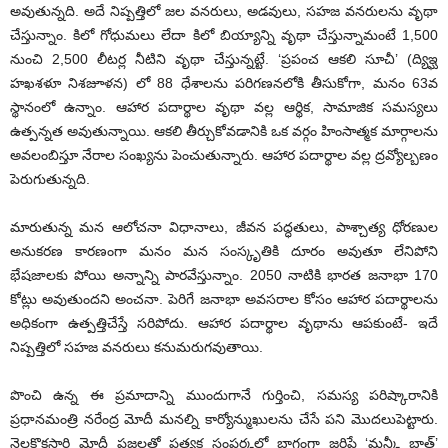
అవుతున్నది. అదే నిష్పత్తిలో జల వనరులు, అడవులు, సహజ వనరులను వృథా
చేస్తున్నాం. కిలో గోధుమలు లేదా కిలో బియ్యాన్ని వృథా చేస్తున్నామంటే 1,500
నుంచి 2,500 లీటర్ల నీటిని వృథా చేస్తున్నట్టే. ‘ప్రపంచ ఆకలి సూచీ’ (ద్యిఇ్ఘ
హఖశళూ నిశజూళన) లో 88 ధేశాలను పరిగణనలోకి తీసుకోగా, మనం 63వ
స్థానంలో ఉన్నాం. ఆహార పదార్థాల వృథా వల్ల ఆర్థిక, సామాజిక సమస్యలు
ఉత్పన్నత అవుతున్నాయి. ఆకలి తీర్చుకోవడానికి ఒక వర్గం హింసాత్మక మార్గాలను
అవలంబిస్తూ నేరాల సంఖ్యను పెంచుతున్నారు. ఆహార పదార్థాల వల్ల ద్రవ్యోల్బణం
పెరుగుతున్నది.
మారుతున్న మన ఆలోచనా విధానాలు, జీవన పద్ధతులు, పాశ్చాత్య ధోరణుల
అనుకరణ కారణంగా మనం మన సంస్కృతికి దూరం అవుతూ లేనిపోని
భేషజాలకు పోయి అన్నాన్ని పారవేస్తున్నాం. 2050 నాటికి భారత జనాభా 170
కోట్లు అవుతుందని అంచనా. పెరిగే జనాభా అవసరాల కోసం ఆహార పదార్థాలను
అధికంగా ఉత్పత్తిచేస్తే సరిపోదు. ఆహార పదార్థాల వృథాను ఆపకుంటే- ఇదే
నిష్పత్తిలో సహజ వనరులు కనుమరుగవుతాయి.
పొంచి ఉన్న ఈ ప్రమాదాన్ని ముందుగానే గుర్తించి, సమస్య పరిష్కారానికి
ప్రధానమంత్రి నరేంద్ర మోదీ మనల్ని కార్యోన్ముఖులను చేసే పని మొదలుపెట్టారు.
నెలకొకసారి మోదీ ప్రజలతో ప్రత్యక్ష సంపర్కలో భాగంగా జరిపే ‘మన్కీ బాత్’