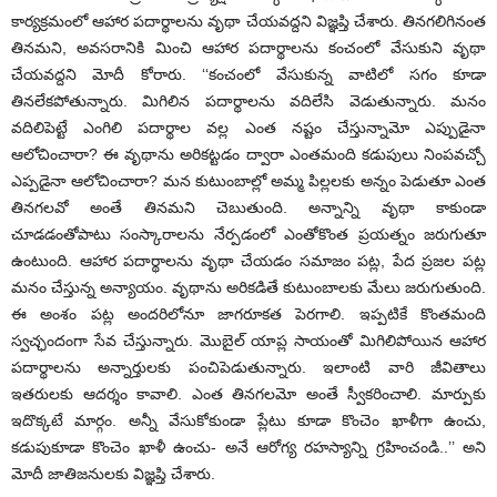
కార్యక్రమంలో ఆహార పదార్థాలను వృథా చేయవద్దని విజ్ఞప్తి చేశారు. తినగలిగినంత
తినమని, అవసరానికి మించి ఆహార పదార్థాలను కంచంలో వేసుకుని వృథా
చేయవద్దని మోదీ కోరారు. ‘‘కంచంలో వేసుకున్న వాటిలో సగం కూడా
తినలేకపోతున్నారు. మిగిలిన పదార్థాలను వదిలేసి వెడుతున్నారు. మనం
వదిలిపెట్టే ఎంగిలి పదార్థాల వల్ల ఎంత నష్టం చేస్తున్నామో ఎప్పుడైనా
ఆలోచించారా? ఈ వృథాను అరికట్టడం ద్వారా ఎంతమంది కడుపులు నింపవచ్చో
ఎప్పడైనా ఆలోచించారా? మన కుటుంబాల్లో అమ్మ పిల్లలకు అన్నం పెడుతూ ఎంత
తినగలవో అంతే తినమని చెబుతుంది. అన్నాన్ని వృథా కాకుండా
చూడడంతోపాటు సంస్కారాలను నేర్పడంలో ఎంతోకొంత ప్రయత్నం జరుగుతూ
ఉంటుంది. ఆహార పదార్థాలను వృథా చేయడం సమాజం పట్ల, పేద ప్రజల పట్ల
మనం చేస్తున్న అన్యాయం. వృథాను అరికడితే కుటుంబాలకు మేలు జరుగుతుంది.
ఈ అంశం పట్ల అందరిలోనూ జాగరూకత పెరగాలి. ఇప్పటికే కొంతమంది
స్వచ్ఛందంగా సేవ చేస్తున్నారు. మొబైల్ యాప్ల సాయంతో మిగిలిపోయిన ఆహార
పదార్థాలను అన్నార్తులకు పంచిపెడుతున్నారు. ఇలాంటి వారి జీవితాలు
ఇతరులకు ఆదర్శం కావాలి. ఎంత తినగలమో అంతే స్వీకరించాలి. మార్పుకు
ఇదొక్కటే మార్గం. అన్నీ వేసుకోకుండా ప్లేటు కూడా కొంచెం ఖాళీగా ఉంచు,
కడుపుకూడా కొంచెం ఖాళీ ఉంచు- అనే ఆరోగ్య రహస్యాన్ని గ్రహించండి..’’ అని
మోదీ జాతిజనులకు విజ్ఞప్తి చేశారు.