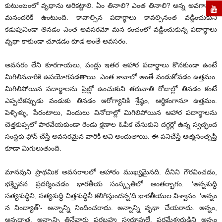
కుటుంబంలో వృథాను అరికట్టాలి. ఏం తినాలి? ఎంత తినాలి? అన్న అవగాహన
మనందరికీ ఉంటుంది. కావాల్సిన పదార్థాలు కావల్సినంత వడ్డించుకుని
కడుపునిండా తినడం ఎంత అవసరమో మన కంచంలో వడ్డించుకున్న పదార్థాలు
వృథా కాకుండా చూడడం కూడ అంతే అవసరం.
అవసరం లేని కూరగాయలు, పండ్లు ఇతర ఆహార పదార్థాలు కొనకుండా ఉంటే
మిగిలినవారికి ఉపయోగపడతాయి. ఎంత కావాలో అంతే వండుకోవడం ఉత్తమం.
మిగిలిపోయిన పదార్థాలను ఫ్రిజ్లో ఉంచుకుని తరువాతి రోజుల్లో తినడం కంటే
ఎప్పటికప్పుడు వండుకు తినడం ఆరోగ్యానికి శ్రేష్ఠం, ఆర్థికంగానూ ఉత్తమం.
పెళ్ళిళ్ళు, పేరంటాలు, విందులు వినోదాల్లో మిగిలిపోయిన ఆహార పదార్థాలను
చెత్తకుప్పలో పారవేయకుండా రెండు క్షణాల ఓపిక చేసుకుని దగ్గర్లో ఉన్న స్వచ్ఛంద
సంస్థకు ఫోన్ చేస్తే అవసరమైన వారికి అవి అందుతాయి. ఈ పనిచేస్తే ఆత్మసంతృప్తి
కూడా మిగులుతుంది.
మానవుని ప్రాథమిక అవసరాలలో ఆహారం ముఖ్యమైనది. దీనిని గౌరవించడం,
భక్త్భివన ప్రదర్శించడం భారతీయ సంస్కృతిలో అంతర్భాగం. ‘అన్నశుద్ధి
సత్యశుద్ధిని, సత్యశుద్ధి చిత్తశుద్ధినీ కలిగిస్తుందన్న’ది భారతీయుల విశ్వాసం. ‘అన్నం
న నింద్యాత్’- అన్నాన్ని నిందించరాదు. అన్నాన్ని వృథా చేయరాదు. అన్నం,
అన్నదాత, అన్నాన్ని తినేవారు పరబ్రహ్మ స్వరూపులే. పరమేశ్వరుడిని అన్నం