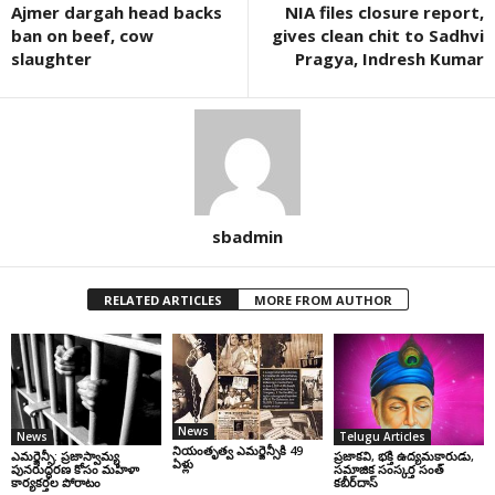
Ajmer dargah head backs
NIA files closure report,
ban on beef, cow
gives clean chit to Sadhvi
slaughter
Pragya, Indresh Kumar
sbadmin
RELATED ARTICLES
MORE FROM AUTHOR
News
News
Telugu Articles
నియంతృత్వ ఎమర్జెన్సీకి 49
ఎమర్జెన్సీ: ప్రజాస్వామ్య
ప్రజాకవి, భక్తి ఉద్యమకారుడు,
ఏళ్లు
పునరుద్ధరణ కోసం మహిళా
సమాజిక సంస్కర్త సంత్‌
కార్యకర్తల పోరాటం
కబీర్‌దాస్‌