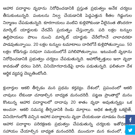
ఆహార పదార్థాల వృథాను నిరోధించడానికి ప్రస్తుత ప్రభుత్వం అనేక చర్యలు
తీసుకుంటున్నది. పంటలను నిల్వ చేయడానికి పెద్దఎత్తున శీతల గిడ్డంగుల
నిర్మాణం చేపడుతున్నది. కూరగాయలు వంటివి కుళ్లిపోకుండా వీలైనంత తొందరగా
మార్కెట్ యార్డులకు చేరవేసే ప్రయత్నం చేస్తున్నారు. పది లక్షల టన్నుల
ఉల్లిపాయలు పొలం నుంచి మార్కెట్ యార్డుకు చేరేలోగానే చాలావరకూ
పాడవుతున్నాయి. 20 లక్షల టన్నుల టమాటాలు దారిలోనే కుళ్లిపోతున్నాయి. 50
లక్షల కోడిగుడ్లు సరఫరా సమయంలోనే పగిలిపోతున్నాయి. ఇటువంటి వృథాను
నిరోధించడానికి ప్రభుత్వం చర్యలు చేపడుతున్నది. ఆహారోత్పత్తులు ఇలా వృథా
కావడంతో ధరలు పెరిగి, వినియోగదారుడిపై భారం పడుతున్నది. ఫలితంగా దేశ
ఆర్థిక వ్యవస్థ దెబ్బతింటోంది.
క్షుదార్తుల ఆకలి తీర్చడం మన ప్రథమ కర్తవ్యం. దేశంలో, ప్రపంచంలో ఆకలి
చావులు లేకుండా చూడాల్సిన బాధ్యత మనందరిదీ. పట్టణ ప్రాంతాల్లో మనం
కొంటున్న ఆహార పదార్థాలలో దాదాపు 20 శాతం వృథా అవుతున్నట్లు ఒక
అంచనా. ఆకలి సమస్య తీర్చడానికి రెండు మార్గాలు. అధిక ఉత్పత్తి ఒకటైతే,
వినియోగంలోకి వచ్చిన ఆహార పదార్థాలను వృథా చేయకుండా చూడడం రెండవది.
ఆహార పదార్థాల పరిరక్షణకు ప్రభుత్వం చేపడుతున్న చర్యలకు ఇతోధికంగా
సహాయం చేయాల్సిన బాధ్యత మనందరిదీ. ముందుగా మన కంచంలో, మన