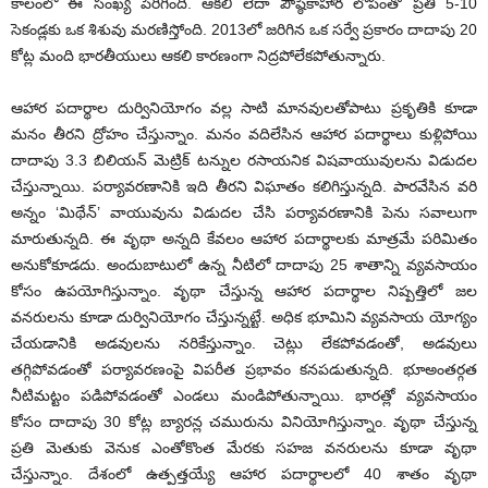
కాలంలో ఈ సంఖ్య పెరిగింది. ఆకలి లేదా పౌష్ఠికాహార లోపంతో ప్రతి 5-10
సెకండ్లకు ఒక శిశువు మరణిస్తోంది. 2013లో జరిగిన ఒక సర్వే ప్రకారం దాదాపు 20
కోట్ల మంది భారతీయులు ఆకలి కారణంగా నిద్రపోలేకపోతున్నారు.
ఆహార పదార్థాల దుర్వినియోగం వల్ల సాటి మానవులతోపాటు ప్రకృతికి కూడా
మనం తీరని ద్రోహం చేస్తున్నాం. మనం వదిలేసిన ఆహార పదార్థాలు కుళ్లిపోయి
దాదాపు 3.3 బిలియన్ మెట్రిక్ టన్నుల రసాయనిక విషవాయువులను విడుదల
చేస్తున్నాయి. పర్యావరణానికి ఇది తీరని విఘాతం కలిగిస్తున్నది. పారవేసిన వరి
అన్నం ‘మిథేన్’ వాయువును విడుదల చేసి పర్యావరణానికి పెను సవాలుగా
మారుతున్నది. ఈ వృథా అన్నది కేవలం ఆహార పదార్థాలకు మాత్రమే పరిమితం
అనుకోకూడదు. అందుబాటులో ఉన్న నీటిలో దాదాపు 25 శాతాన్ని వ్యవసాయం
కోసం ఉపయోగిస్తున్నాం. వృథా చేస్తున్న ఆహార పదార్థాల నిష్పత్తిలో జల
వనరులను కూడా దుర్వినియోగం చేస్తున్నట్టే. అధిక భూమిని వ్యవసాయ యోగ్యం
చేయడానికి అడవులను నరికేస్తున్నాం. చెట్లు లేకపోవడంతో, అడవులు
తగ్గిపోవడంతో పర్యావరణంపై విపరీత ప్రభావం కనపడుతున్నది. భూఅంతర్గత
నీటిమట్టం పడిపోవడంతో ఎండలు మండిపోతున్నాయి. భారత్లో వ్యవసాయం
కోసం దాదాపు 30 కోట్ల బ్యారన్ల చమురును వినియోగిస్తున్నాం. వృథా చేస్తున్న
ప్రతి మెతుకు వెనుక ఎంతోకొంత మేరకు సహజ వనరులను కూడా వృథా
చేస్తున్నాం. దేశంలో ఉత్పత్తయ్యే ఆహార పదార్థాలలో 40 శాతం వృథా