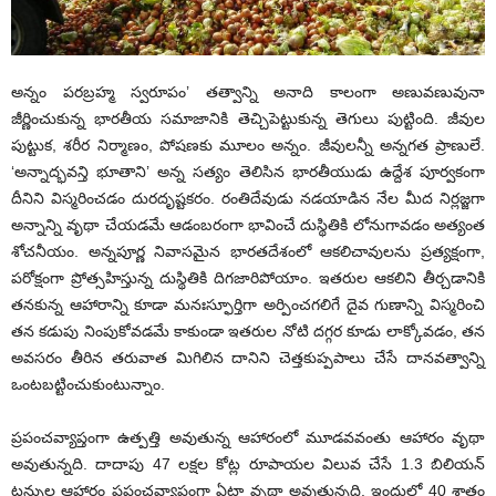
అన్నం పరబ్రహ్మ స్వరూపం’ తత్వాన్ని అనాది కాలంగా అణువణువునా
జీర్ణించుకున్న భారతీయ సమాజానికి తెచ్చిపెట్టుకున్న తెగులు పుట్టింది. జీవుల
పుట్టుక, శరీర నిర్మాణం, పోషణకు మూలం అన్నం. జీవులన్నీ అన్నగత ప్రాణులే.
‘అన్నాద్భవన్తి భూతాని’ అన్న సత్యం తెలిసిన భారతీయుడు ఉద్దేశ పూర్వకంగా
దీనిని విస్మరించడం దురదృష్టకరం. రంతిదేవుడు నడయాడిన నేల మీద నిర్లజ్జగా
అన్నాన్ని వృథా చేయడమే ఆడంబరంగా భావించే దుస్థితికి లోనుగావడం అత్యంత
శోచనీయం. అన్నపూర్ణ నివాసమైన భారతదేశంలో ఆకలిచావులను ప్రత్యక్షంగా,
పరోక్షంగా ప్రోత్సహిస్తున్న దుస్థితికి దిగజారిపోయాం. ఇతరుల ఆకలిని తీర్చడానికి
తనకున్న ఆహారాన్ని కూడా మనఃస్ఫూర్తిగా అర్పించగలిగే దైవ గుణాన్ని విస్మరించి
తన కడుపు నింపుకోవడమే కాకుండా ఇతరుల నోటి దగ్గర కూడు లాక్కోవడం, తన
అవసరం తీరిన తరువాత మిగిలిన దానిని చెత్తకుప్పపాలు చేసే దానవత్వాన్ని
ఒంటబట్టించుకుంటున్నాం.
ప్రపంచవ్యాప్తంగా ఉత్పత్తి అవుతున్న ఆహారంలో మూడవవంతు ఆహారం వృథా
అవుతున్నది. దాదాపు 47 లక్షల కోట్ల రూపాయల విలువ చేసే 1.3 బిలియన్
టన్నుల ఆహారం ప్రపంచవ్యాప్తంగా ఏటా వృథా అవుతున్నది. ఇందులో 40 శాతం