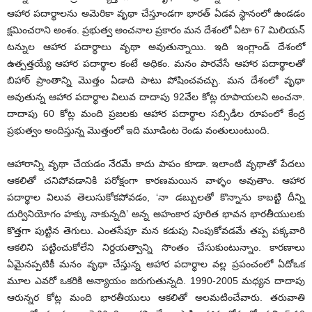
ఆహార పదార్థాలను అమెరికా వృథా చేస్తూండగా భారత్ ఏడవ స్థానంలో ఉండడం
క్షమించరాని అంశం. ప్రభుత్వ అంచనాల ప్రకారం మన దేశంలో ఏటా 67 మిలియన్
టన్నుల ఆహార పదార్థాలు వృథా అవుతున్నాయి. ఇది ఇంగ్లాండ్ దేశంలో
ఉత్పత్తయ్యే ఆహార పదార్థాల కంటే అధికం. మనం పారవేసే ఆహార పదార్థాలతో
బిహార్ ప్రాంతాన్ని మొత్తం ఏడాది పాటు పోషించవచ్చు. మన దేశంలో వృథా
అవుతున్న ఆహార పదార్థాల విలువ దాదాపు 92వేల కోట్ల రూపాయలని అంచనా.
దాదాపు 60 కోట్ల మంది ప్రజలకు ఆహార పదార్థాల సబ్సిడీల రూపంలో కేంద్ర
ప్రభుత్వం అందిస్తున్న మొత్తంలో ఇది మూడింట రెండు వంతులుంటుంది.
ఆహారాన్ని వృథా చేయడం నేరమే కాదు పాపం కూడా. ఇలాంటి వృథాతో పేదలు
ఆకలితో చనిపోవడానికి పరోక్షంగా కారణమయిన వాళ్ళం అవుతాం. ఆహార
పదార్థాల విలువ తెలుసుకోకపోవడం, ‘నా డబ్బులతో కొన్నాను కాబట్టి దీన్ని
దుర్వినియోగం హక్కు నాకున్నది’ అన్న అహంకార పూరిత భావన భారతీయులకు
కొత్తగా పుట్టిన తెగులు. ఎంతసేపూ మన కడుపు నింపుకోవడమే తప్ప పక్కవారి
ఆకలిని పట్టించుకోలేని నిర్దయత్వాన్ని సొంతం చేసుకుంటున్నాం. కారణాలు
ఏమైనప్పటికీ మనం వృథా చేస్తున్న ఆహార పదార్థాల వల్ల ప్రపంచంలో ఏదోఒక
మూల ఎవరో ఒకరికి అన్యాయం జరుగుతున్నది. 1990-2005 మధ్యన దాదాపు
ఆరున్నర కోట్ల మంది భారతీయులు ఆకలితో అలమటించేవారు. తరువాతి