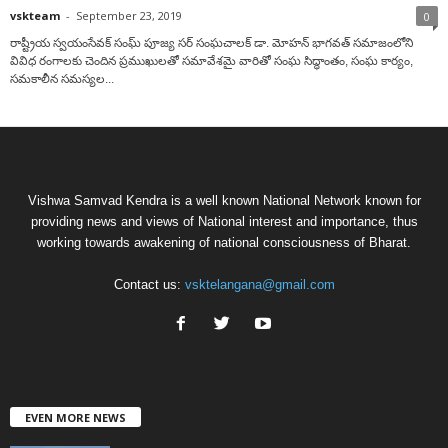
vskteam
-
September 23, 2019
0
రాష్ట్రీయ స్వయంసేవక్ సంఘ్ పూజ్య సర్ సంఘచాలక్ డా. మోహన్ భాగవత్ సమాజంలోని
వివిధ రంగాలకు చెందిన ప్రముఖులతో సమావేశమై వారితో సంఘ సిద్ధాంతం, సంఘ కార్యం,
సమకాలీన సమస్యల...
Vishwa Samvad Kendra is a well known National Network known for
providing news and views of National interest and importance, thus
working towards awakening of national consciousness of Bharat.
Contact us:
vsktelangana@gmail.com
EVEN MORE NEWS