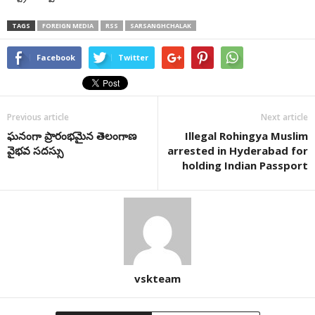
TAGS
FOREIGN MEDIA
RSS
SARSANGHCHALAK
Facebook
Twitter
Previous article
Next article
ఘనంగా ప్రారంభమైన తెలంగాణ
Illegal Rohingya Muslim
వైభవ సదస్సు
arrested in Hyderabad for
holding Indian Passport
vskteam