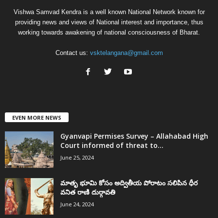
Vishwa Samvad Kendra is a well known National Network known for
providing news and views of National interest and importance, thus
working towards awakening of national consciousness of Bharat.
Contact us:
vsktelangana@gmail.com
EVEN MORE NEWS
Gyanvapi Permises Survey – Allahabad High
Court informed of threat to...
June 25, 2024
మాతృ భూమి కోసం అద్వితీయ పోరాటం సలిపిన ధీర
వనిత రాణి దుర్గావతి
June 24, 2024