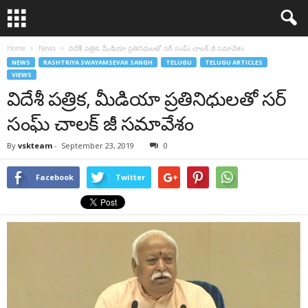
Home
News
విదేశీ పత్రిక, మీడియా ప్రతినిధులతో సర్ సంఘ్ చాలక్ జీ సమావేశం
NEWS
RASHTRIYA SWAYAMSEVAK SANGH
TELUGU
TELUGU ARTICLES
VIEWS
విదేశీ పత్రిక, మీడియా ప్రతినిధులతో సర్
సంఘ్ చాలక్ జీ సమావేశం
By
vskteam
-
September 23, 2019
0
Facebook
Twitter