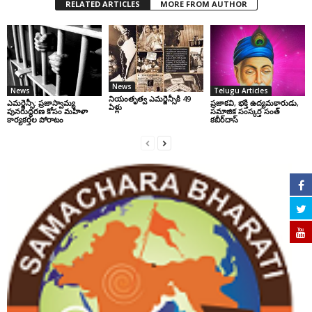
RELATED ARTICLES
MORE FROM AUTHOR
News
News
Telugu Articles
నియంతృత్వ ఎమర్జెన్సీకి 49
ఎమర్జెన్సీ: ప్రజాస్వామ్య
ప్రజాకవి, భక్తి ఉద్యమకారుడు,
ఏళ్లు
పునరుద్ధరణ కోసం మహిళా
సమాజిక సంస్కర్త సంత్‌
కార్యకర్తల పోరాటం
కబీర్‌దాస్‌