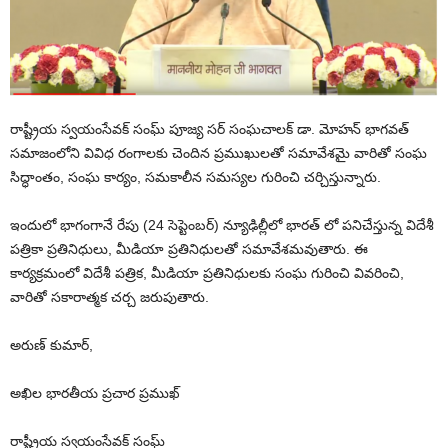
రాష్ట్రీయ స్వయంసేవక్ సంఘ్ పూజ్య సర్ సంఘచాలక్ డా. మోహన్ భాగవత్
సమాజంలోని వివిధ రంగాలకు చెందిన ప్రముఖులతో సమావేశమై వారితో సంఘ
సిద్ధాంతం, సంఘ కార్యం, సమకాలీన సమస్యల గురించి చర్చిస్తున్నారు.
ఇందులో భాగంగానే రేపు (24 సెప్టెంబర్) న్యూఢిల్లీలో భారత్ లో పనిచేస్తున్న విదేశీ
పత్రికా ప్రతినిధులు, మీడియా ప్రతినిధులతో సమావేశమవుతారు. ఈ
కార్యక్రమంలో విదేశీ పత్రిక, మీడియా ప్రతినిధులకు సంఘ గురించి వివరించి,
వారితో సకారాత్మక చర్చ జరుపుతారు.
అరుణ్ కుమార్,
అఖిల భారతీయ ప్రచార ప్రముఖ్
రాష్ట్రీయ స్వయంసేవక్ సంఘ్