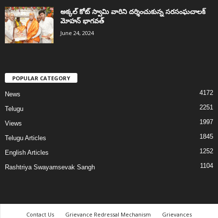
అక్కల్‌ కోట్‌ స్వామి వారిని దర్శించుకున్న సరసంఘచాలక్
మోహన్ భాగవత్
June 24, 2024
POPULAR CATEGORY
4172
News
2251
Telugu
1997
Views
1845
Telugu Articles
1252
English Articles
1104
Rashtriya Swayamsevak Sangh
Contact Us
Grievance Redressal Mechanism
Grievances