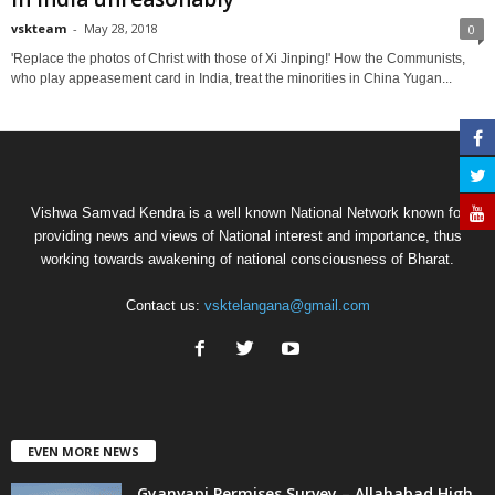
vskteam
-
May 28, 2018
0
'Replace the photos of Christ with those of Xi Jinping!' How the Communists,
who play appeasement card in India, treat the minorities in China Yugan...
Vishwa Samvad Kendra is a well known National Network known for
providing news and views of National interest and importance, thus
working towards awakening of national consciousness of Bharat.
Contact us:
vsktelangana@gmail.com
EVEN MORE NEWS
Gyanvapi Permises Survey – Allahabad High