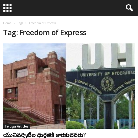
Home
Tags
Freedom of Express
Tag: Freedom of Express
Telugu Articles
యునివర్సిటీల ధుర్గతికి కారకులెవరు?