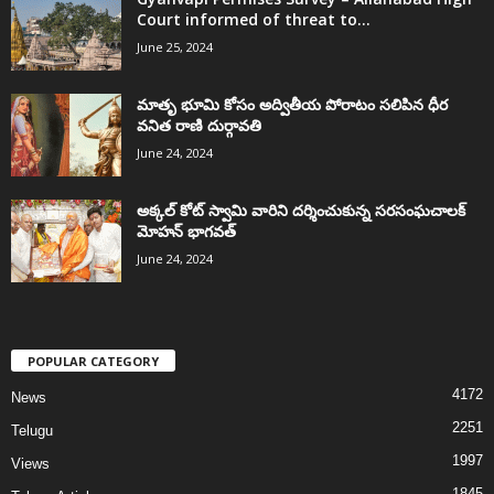
Court informed of threat to...
June 25, 2024
మాతృ భూమి కోసం అద్వితీయ పోరాటం సలిపిన ధీర
వనిత రాణి దుర్గావతి
June 24, 2024
అక్కల్‌ కోట్‌ స్వామి వారిని దర్శించుకున్న సరసంఘచాలక్
మోహన్ భాగవత్
June 24, 2024
POPULAR CATEGORY
4172
News
2251
Telugu
1997
Views
1845