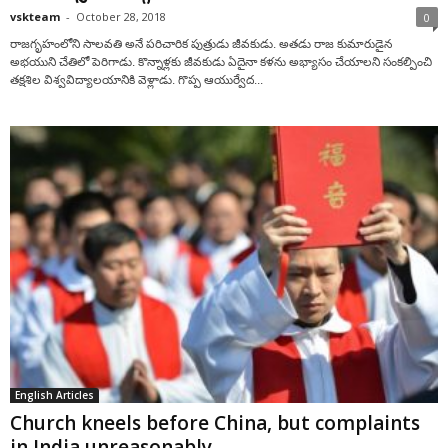
vskteam
-
October 28, 2018
0
రాజగృహంలోని సాలవతి అనే పరిచారిక పుత్రుడు జీవకుడు. అతడు రాజ కుమారుడైన
అభయుని చేతిలో పెరిగాడు. కొన్నాళ్లకు జీవకుడు ఏదైనా కళను అభ్యాసం చేయాలని సంకల్పించి
తక్షశిల విశ్వవిద్యాలయానికి వెళ్లాడు. గొప్ప ఆయుర్వేద...
English Articles
Church kneels before China, but complaints
in India unreasonably