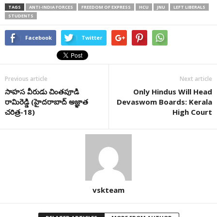
TAGS
ANTI-INDIA FORCES
FREEDOM OF EXPRESS
HCU
JNU
LEFT LIBERALS
STUDENTS
Facebook
Twitter
Previous article
Next article
సాహస వీరుడు చింతపూడి
Only Hindus Will Head
రామిరెడ్డి (హైదరాబాద్ అజ్ఞాత
Devaswom Boards: Kerala
చరిత్ర-18)
High Court
vskteam