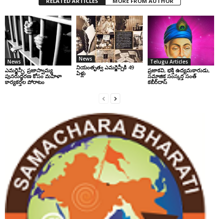
RELATED ARTICLES
MORE FROM AUTHOR
News
News
Telugu Articles
నియంతృత్వ ఎమర్జెన్సీకి 49
ఎమర్జెన్సీ: ప్రజాస్వామ్య
ప్రజాకవి, భక్తి ఉద్యమకారుడు,
ఏళ్లు
పునరుద్ధరణ కోసం మహిళా
సమాజిక సంస్కర్త సంత్‌
కార్యకర్తల పోరాటం
కబీర్‌దాస్‌