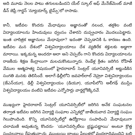
అది మూడు నెలల పాటు తగులబడిందని యేల్ స్కూల్ ఆఫ్ మేనేజ్‌మెంట్ మాజీ
డీన్ జెఫ్రీ గార్డన్ ‘న్యూయార్క్ టైమ్స్’లో రాసాడు.
కానీ, ఇటీవల కొందరు మేధావులు అజ్ఞానంతో నలంద, తక్షశిల వంటి
విద్యాలయాలను హిందువులు ధ్వంసం చేశారని దుప్ప్రచారం మొదలుపెట్టారు.
ఇంత చారిత్రక అజ్ఞానులు మేధావులా? ఇదంతా చెప్పడానికి ఓ కారణం ఉంది.
ఇటీవల మన దేశంలో విశ్వవిద్యాలయాలు దేశ వ్యతిరేక శక్తులకు అడ్డాగా
మారాయి. ఇక్కడున్న అందరూ అలా అని చెప్పలేం గాని కొందరు విద్యాలయాలను
రాజకీయ శిక్షణ కేంద్రాలుగా మలచుకొంటున్నారు. రెండేళ్ల క్రితం జరిగిన రోహిత్
వేముల ఆత్మహత్య విషయంలో హైదరాబాద్ సెంట్రల్ యూనివర్సిటీ అట్టుడికిన
సంగతి మనకు తెలిసిందే. అలాగే ఢిల్లీలోని జవహర్‌లాల్ నెహ్రూ విశ్వవిద్యాలయం
(జేఎన్‌యూ), ఢిల్లీ విశ్వవిద్యాలయం (డియూ), యూపీలోని అలీగఢ్ ముస్లిం
విశ్వవిద్యాలయం వంటివి ఇటీవల ఎన్నోసార్లు వార్తల్లోకెక్కినవే.
ముఖ్యంగా హైదరాబాద్ సెంట్రల్ యూనివర్సిటీలో జరిగిన అనేక సంఘటనల
తర్వాత ఇటీవల జరిగిన విద్యార్థి సంఘాల ఎన్నికల్లో జాతీయవాద విద్యార్థి సంఘం
గెలుపొందింది. కొన్ని యూనివర్సిటీల్లో ఉద్యోగాలు సంపాదించి మేధావులుగా
చలామణి అవుతున్న కొందరు- ‘యూనివర్సిటీలు భ్రష్టుపట్టాయి’ అంటూ క్రొత్త
సంచలనాలు రేపుతున్నారు. ముంబయి బాంబు పేలుళ్లలో వందలాదిమందిని బలి