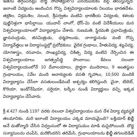
ఇతను తగ్గించినట్లు బౌద్ధ సాహిత్యంలోని వినయపిటకం వల్ల తెలుస్తున్నది.
ఇలాంటి విద్యలను అందించిన గొప్ప విశ్వవిద్యాలయాలకు నిలయం భారతదేశం.
తక్షశిల, విక్రమశిల, నలంద, శ్రీపర్వతం వంటివి భారతీయ విద్యలకు, కళలకు
పుట్టినిళ్లుగా భాసిల్లాయి. యువాన్ చాంగో, ధోన్-మి వంటి విదేశీయులు మన
విశ్వవిద్యాలయాలలో విద్యాభ్యాసం చేశారు. గుణమతి, స్థిరమతి ప్రభామిత్రుడు,
జ్ఞానచంద్రుడు, జినమిత్రుడు, ధర్మపాలుడు, నాగార్జునుడు వంటి గొప్ప
విద్యావేత్తలు ఆ విద్యాసంస్థల్లో ప్రబోధకులు. వైదిక గ్రంథాలు, హేతువిద్య, శబ్దవిద్య,
యోగశాస్త్రం, రసవాదం, సాంఖ్యవిద్య, చికిత్స విద్య వంటివి నేర్పించిన ఈ
విశ్వవిద్యాలయాలు జగత్ప్రసిద్ధి పొందాయి. కేవలం నలందా
విశ్వవిద్యాలయంలోనే 10 దేవాలయాలు, ప్రార్థనా మందిరాలు, 9 అంతస్థుల
గ్రంథాలయం, 2వేల మంది ఆచార్యులకు వసతి గృహాలు, 10,500 మందికి
విద్యాభ్యాసం చేసేలా వసతులుండేవంటే ఆశ్చర్యం కలిగిస్తుంది. చైనా, టిబెట్,
కొరియా, ఇండోనేషియా, పర్షియా, టర్కీల నుండి విద్యార్థులు వచ్చి ఇక్కడ
విద్యాభ్యాసం చేసేవారు.
క్రీ.శ.427 నుండి 1197 వరకు నలందా విశ్వవిద్యాలయం మన దేశ విద్యా వ్యవస్థకే
తలమానికం. మరి ఇలాంటి విద్యాలయం ఎక్కడ మాయమైంది? బక్తియార్ ఖిల్జీ
అనే మతోన్మాది చేసిన విధ్వంసంలో ఈ విద్యాసుమం మాడి మసైపోయింది. బౌద్ధ
సన్యాసులను చంపేసి, మరికొందరిని తరిమేసి, గ్రంథాలయాలను ఖిల్జీ తగులబెడితే