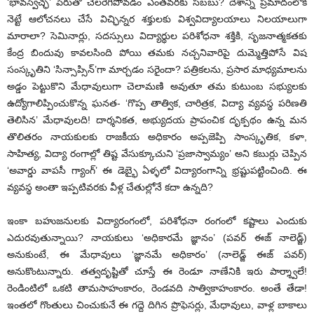
‘భావస్వేచ్ఛ’ పేరుతో చెలరేగిపోవడం ఎంతవరకు సబబు? దేశాన్ని ప్రమాదంలోకి
నెట్టే ఆలోచనలు చేసే విచ్ఛిన్నర శక్తులకు విశ్వవిద్యాలయాలు నిలయాలుగా
మారాలా? సెమినార్లు, సదస్సులు విద్యార్థుల పరిశోధనా శక్తికి, సృజనాత్మకతకు
కేంద్ర బిందువు కావలసింది పోయి తమకు నచ్చనివారిపై దుమ్మెత్తిపోసే విష
సంస్కృతిని ‘సిన్సాప్సిన్’గా మార్చడం సరైందా? పత్రికలను, ప్రసార మాధ్యమాలను
అడ్డం పెట్టుకొని మేధావులుగా చెలామణి అవుతూ తమ కుటుంబ సభ్యులకు
ఉద్యోగాలిప్పించుకొన్న ఘనత- ‘గొప్ప తాత్విక, చారిత్రక, విద్యా వ్యవస్థ పరిణతి
తెలిసిన’ మేధావులది! దార్శనికత, అభ్యుదయ ప్రాపంచిక దృక్పథం ఉన్న మన
తొలితరం నాయకులకు రాజకీయ అధికారం అప్పజెప్పి సాంస్కృతిక, కళా,
సాహిత్య, విద్యా రంగాల్లో తిష్ట వేసుక్కూచుని ‘ప్రజాస్వామ్యం’ అని కబుర్లు చెప్పిన
‘అవార్డు వాపసీ గ్యాంగ్’ ఈ డెబ్భై ఏళ్ళలో విద్యారంగాన్ని భ్రష్టుపట్టించింది. ఈ
వ్యవస్థ అంతా ఇప్పటివరకు వీళ్ల చేతుల్లోనే కదా ఉన్నది?
ఇంకా బహుజనులకు విద్యారంగంలో, పరిశోధనా రంగంలో కష్టాలు ఎందుకు
ఎదురవుతున్నాయి? నాయకులు ‘అధికారమే జ్ఞానం’ (పవర్ ఈజ్ నాలెడ్జ్)
అనుకుంటే, ఈ మేధావులు ‘జ్ఞానమే అధికారం’ (నాలెడ్జ్ ఈజ్ పవర్)
అనుకొంటున్నారు. తత్వదృష్టితో చూస్తే ఈ రెండూ నాణేనికి ఇరు పార్శ్వాలే!
రెండింటిలో ఒకటి తామసాహంకారం, రెండవది సాత్వికాహంకారం. అంతే తేడా!
ఇంతలో గొంతులు చించుకునే ఈ గద్దె దిగిన ప్రొఫెసర్లు, మేధావులు, వాళ్ల బాకాలు