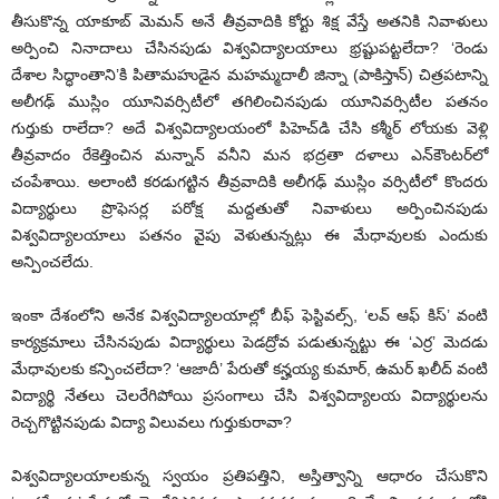
తీసుకొన్న యాకూబ్ మెమన్ అనే తీవ్రవాదికి కోర్టు శిక్ష వేస్తే అతనికి నివాళులు
అర్పించి నినాదాలు చేసినపుడు విశ్వవిద్యాలయాలు భ్రష్టుపట్టలేదా? ‘రెండు
దేశాల సిద్ధాంతాని’కి పితామహుడైన మహమ్మదాలీ జిన్నా (పాకిస్తాన్) చిత్రపటాన్ని
అలీగఢ్ ముస్లిం యూనివర్సిటీలో తగిలించినపుడు యూనివర్సిటీల పతనం
గుర్తుకు రాలేదా? అదే విశ్వవిద్యాలయంలో పిహెచ్‌డి చేసి కశ్మీర్ లోయకు వెళ్లి
తీవ్రవాదం రేకెత్తించిన మన్నాన్ వనీని మన భద్రతా దళాలు ఎన్‌కౌంటర్‌లో
చంపేశాయి. అలాంటి కరడుగట్టిన తీవ్రవాదికి అలీగఢ్ ముస్లిం వర్సిటీలో కొందరు
విద్యార్థులు ప్రొఫెసర్ల పరోక్ష మద్దతుతో నివాళులు అర్పించినపుడు
విశ్వవిద్యాలయాలు పతనం వైపు వెళుతున్నట్లు ఈ మేధావులకు ఎందుకు
అన్పించలేదు.
ఇంకా దేశంలోని అనేక విశ్వవిద్యాలయాల్లో బీఫ్ ఫెస్టివల్స్, ‘లవ్ ఆఫ్ కిస్’ వంటి
కార్యక్రమాలు చేసినపుడు విద్యార్థులు పెడద్రోవ పడుతున్నట్టు ఈ ‘ఎర్ర’ మెదడు
మేధావులకు కన్పించలేదా? ‘ఆజాదీ’ పేరుతో కన్హయ్య కుమార్, ఉమర్ ఖలీద్ వంటి
విద్యార్థి నేతలు చెలరేగిపోయి ప్రసంగాలు చేసి విశ్వవిద్యాలయ విద్యార్థులను
రెచ్చగొట్టినపుడు విద్యా విలువలు గుర్తుకురావా?
విశ్వవిద్యాలయాలకున్న స్వయం ప్రతిపత్తిని, అస్తిత్వాన్ని ఆధారం చేసుకొని