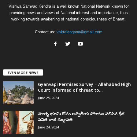
Vishwa Samvad Kendra is a well known National Network known for
providing news and views of National interest and importance, thus
working towards awakening of national consciousness of Bharat.
Contact us:
vsktelangana@gmail.com
EVEN MORE NEWS
Gyanvapi Permises Survey – Allahabad High
Court informed of threat to...
June 25, 2024
మాతృ భూమి కోసం అద్వితీయ పోరాటం సలిపిన ధీర
వనిత రాణి దుర్గావతి
June 24, 2024