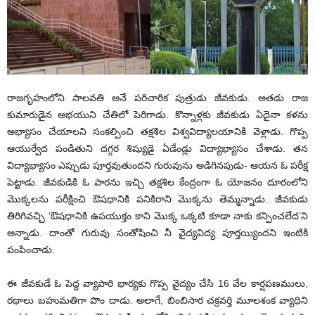
రాజగృహంలోని సాలవతి అనే పరిచారిక పుత్రుడు జీవకుడు. అతడు రాజ
కుమారుడైన అభయుని చేతిలో పెరిగాడు. కొన్నాళ్లకు జీవకుడు ఏదైనా కళను
అభ్యాసం చేయాలని సంకల్పించి తక్షశిల విశ్వవిద్యాలయానికి వెళ్లాడు. గొప్ప
ఆయుర్వేద పండితుని దగ్గర శిష్యుడై ఏడేండ్లు విద్యాభ్యాసం చేశాడు. తన
విద్యాభ్యాసం ఎప్పుడు పూర్తవుతుందని గురువును అడిగినపుడు- ఆయన ఓ పరీక్ష
పెట్టాడు. జీవకుడికి ఓ పారను ఇచ్చి తక్షశిల కేంద్రంగా ఓ యోజనం దూరంలోని
మొక్కలను పరీక్షించి ఔషధానికి పనికిరాని మొక్కను తెమ్మన్నాడు. జీవకుడు
తిరిగివచ్చి ‘ఔషధానికి ఉపయుక్తం కాని మొక్క ఒక్కటి కూడా నాకు కన్పించలేద’ని
అన్నాడు. దాంతో గురువు సంతోషించి నీ వైద్యవిద్య పూర్తయ్యిందని ఇంటికి
పంపించాడు.
ఈ జీవకుడే ఓ పెద్ద వ్యాపారి భార్యకు గొప్ప వైద్యం చేసి 16 వేల కార్షపణములు,
రథాలు బహుమతిగా పొం దాడు. అలాగే, బింబిసార చక్రవర్తి మూలశంక వ్యాధిని