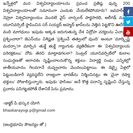
ఇన్నేళ్లలో మన విశ్వవిద్యాలయాలను ప్రపంచ ప్రతిష్ఠ వున్న 200
విశ్వవిద్యాలయాలతో సమానంగా ఎందుకు చేయలేకపోయారు? జవహర్‌లాల్
నెహ్రూ విశ్వవిద్యాలయం మొదటి వైస్ చాన్సలర్ పార్థసారధి, అలీగఢ్ ముస్లిం
యూనివర్సిటీ స్థాపించిన సర్ సయ్యద్ అహ్మద్ ఖాన్‌లను నెత్తిన పెట్టకొని ఊరేగే ఈ
వంది మాగధులు ఇపుడు అక్కడ జరుగుతున్న దేశ విద్రోహ చర్యలను ఏనాడైనా
ప్రశ్నించారా? జెఎన్‌యు విశిష్టత ‘ప్రశ్నించే తత్వంలో వుంది’ అంటూ ‘మార్క్సిస్ట్
మదర్సా’గా మార్చిన తుక్డే తుక్డే గ్యాంగుకు వ్యతిరేకంగా ఈ ‘విశ్వవిద్యాలయ
పరిరక్షకులు’ నోరు తెరచి మాట్లాడగలరా? సెంట్రల్ యూనివర్సిటీలో కులాల
సంఘర్షణతో అరాచకం సృష్టించాలనుకొన్న శక్తులు- విద్యార్థి సంఘ ఎన్నికల్లో
జాతీయవాదం గెలవగానే దుష్ప్రచారం మొదలుపెట్టాయి. ఈ డెబ్భై ఏళ్లలో
పెట్టుబడిదారీ వ్యవస్థలేని రాజ్యంగా భారత్‌ను నిర్మించినట్లు ఈ ‘చైనా రష్యా
భక్తులు’ పోజులిస్తున్నారు. ఇపుడు ‘ఫాసిజం’ అనే కొత్త పదాన్ని సృష్టించి చేస్తున్న
ప్రచారం పసిగట్టకపోతే దేశానికే పెను ప్రమాదం.
-డాక్టర్ పి.భస్కర యోగి
bhaskarayogi.p@gmail.com
(ఆంధ్రభూమి సౌజన్యం తో )