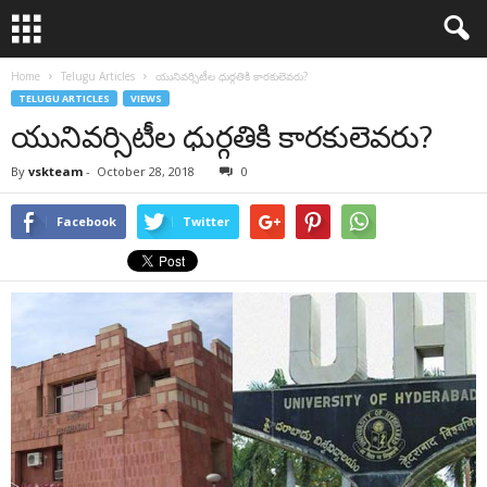
Home
Telugu Articles
యునివర్సిటీల ధుర్గతికి కారకులెవరు?
TELUGU ARTICLES
VIEWS
యునివర్సిటీల ధుర్గతికి కారకులెవరు?
By
vskteam
-
October 28, 2018
0
Facebook
Twitter