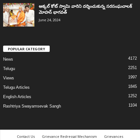
అక్కల్‌ కోట్‌ స్వామి వారిని దర్శించుకున్న సరసంఘచాలక్
మోహన్ భాగవత్
June 24, 2024
POPULAR CATEGORY
4172
News
2251
Telugu
1997
Views
1845
Telugu Articles
1252
English Articles
1104
Rashtriya Swayamsevak Sangh
Contact Us
Grievance Redressal Mechanism
Grievances