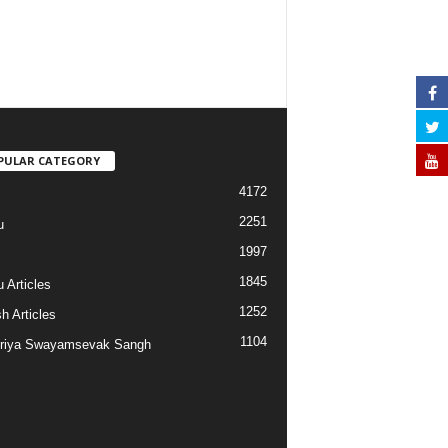
PULAR CATEGORY
4172
2251
u
1997
s
1845
 Articles
1252
h Articles
1104
riya Swayamsevak Sangh