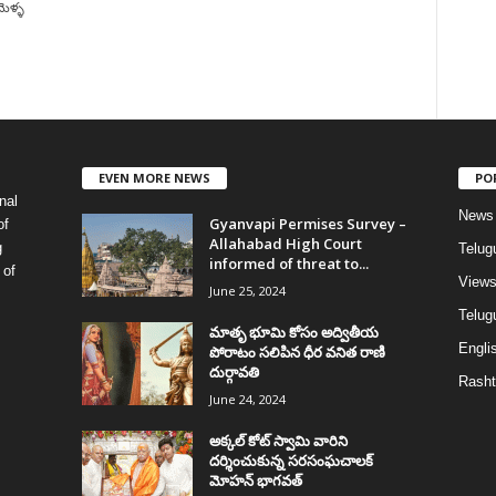
మెళ్ళ
EVEN MORE NEWS
PO
nal
News
Gyanvapi Permises Survey –
of
Allahabad High Court
g
Telug
informed of threat to...
 of
View
June 25, 2024
Telugu
మాతృ భూమి కోసం అద్వితీయ
Englis
పోరాటం సలిపిన ధీర వనిత రాణి
దుర్గావతి
Rasht
June 24, 2024
అక్కల్‌ కోట్‌ స్వామి వారిని
దర్శించుకున్న సరసంఘచాలక్
మోహన్ భాగవత్