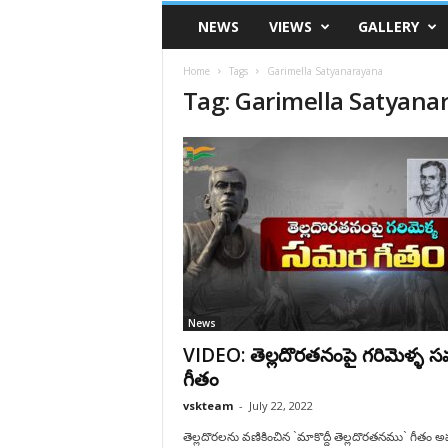
VSK
NEWS
VIEWS
GALLERY
Telangana
Home
Tags
Garimella Satyanarayana
Tag: Garimella Satyana
News
VIDEO: తెల్లదొరతనంపై గరిమెళ్ళ 
గీతం
vskteam
-
July 22, 2022
తెల్లదొరలను వణికించిన `మాకొద్దీ తెల్లదొరతనము` గీతం అ