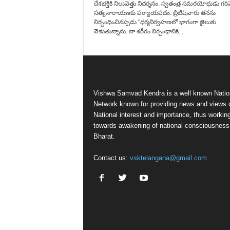
దేశభక్తికి నిలువెత్తు నిదర్శనం. స్వతంత్ర సమరయోధుడు గరి
సత్యనారాయణకు పర్యాయపదం. బ్రిటీష్‌వారు తనను
నిర్బంధించినప్పడు "ధర్మనిర్వహణలో భాగంగా జైలుకు
వెళుతున్నాను. నా శరీరం నిర్బంధానికి...
Vishwa Samvad Kendra is a well known Natio
Network known for providing news and views 
National interest and importance, thus workin
towards awakening of national consciousness
Bharat.
Contact us:
vsktelangana@gmail.com