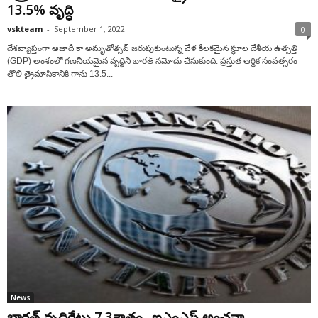
13.5% వృద్ధి
vskteam
-
September 1, 2022
0
దేశవ్యాప్తంగా ఆజాదీ కా అమృతోత్సవ్ జరుపుకుంటున్న వేళ కీలకమైన స్థూల దేశీయ ఉత్పత్తి
(GDP) అంశంలో గణనీయమైన వృద్ధిని భారత్ నమోదు చేసుకుంది. ప్రస్తుత ఆర్థిక సంవత్సరం
తొలి త్రైమాసికానికి గాను 13.5...
News
భారత్‌ వృద్ధిరేటు 7.3శాతం.. ఐఎంఎఫ్‌ అంచనా