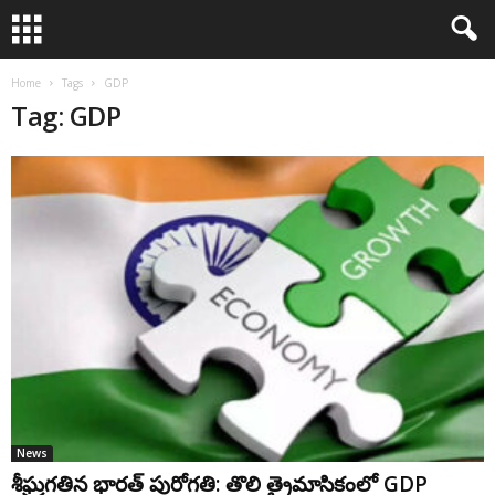
Home
Tags
GDP
Tag: GDP
News
శీఘ్రగతిన భారత్ పురోగతి: తొలి త్రైమాసికంలో GDP