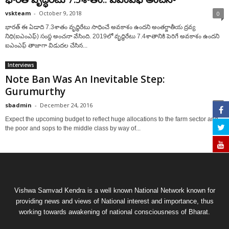
vskteam
-
October 9, 2018
0
భారత్ ఈ ఏడాది 7.3శాతం వృద్ధిరేటు సాధించే అవకాశం ఉందని అంతర్జాతీయ ద్రవ్య
నిధి(ఐఎంఎఫ్‌) సంస్థ అంచనా వేసింది. 2019లో వృద్ధిరేటు 7.4శాతానికి పెరిగే అవకాశం ఉందని
ఐఎంఎఫ్‌ తాజాగా విడుదల చేసిన...
Interviews
Note Ban Was An Inevitable Step:
Gurumurthy
sbadmin
-
December 24, 2016
0
Expect the upcoming budget to reflect huge allocations to the farm sector and
the poor and sops to the middle class by way of...
Vishwa Samvad Kendra is a well known National Network known for
providing news and views of National interest and importance, thus
working towards awakening of national consciousness of Bharat.