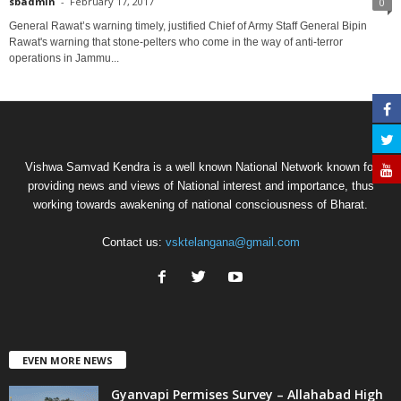
sbadmin
-
February 17, 2017
0
General Rawat’s warning timely, justified Chief of Army Staff General Bipin
Rawat's warning that stone-pelters who come in the way of anti-terror
operations in Jammu...
Vishwa Samvad Kendra is a well known National Network known for
providing news and views of National interest and importance, thus
working towards awakening of national consciousness of Bharat.
Contact us:
vsktelangana@gmail.com
EVEN MORE NEWS
Gyanvapi Permises Survey – Allahabad High