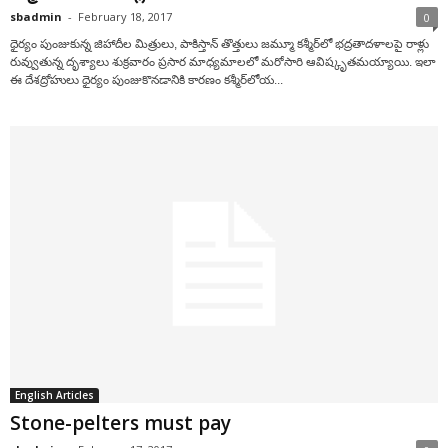
sbadmin
-
February 18, 2017
0
ధైర్యం పుంజుకున్న జిహాదీల మిత్రులు, పాకిస్తాన్ తొత్తులు జమ్మూ కశ్మీర్‌లో భద్రతాదళాలపై రాళ్లు
రువ్వుతున్న దృశ్యాలు శుక్రవారం ప్రసార మాధ్యమాలలో మరోసారి ఆవిష్కృతమయ్యాయి. ఇలా
ఈ దేశద్రోహులు ధైర్యం పుంజుకొనడానికి కారణం కశ్మీర్‌లోయ...
English Articles
Stone-pelters must pay