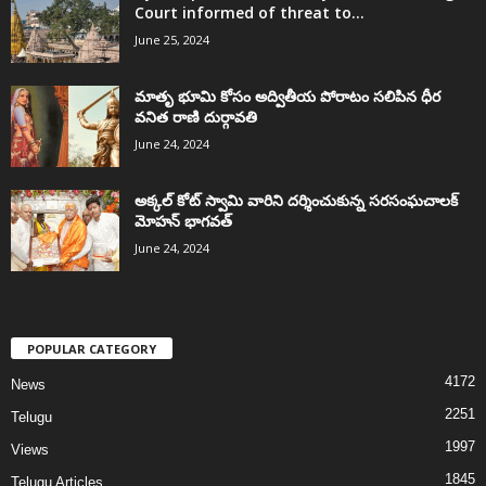
Court informed of threat to...
June 25, 2024
మాతృ భూమి కోసం అద్వితీయ పోరాటం సలిపిన ధీర
వనిత రాణి దుర్గావతి
June 24, 2024
అక్కల్‌ కోట్‌ స్వామి వారిని దర్శించుకున్న సరసంఘచాలక్
మోహన్ భాగవత్
June 24, 2024
POPULAR CATEGORY
4172
News
2251
Telugu
1997
Views
1845
Telugu Articles