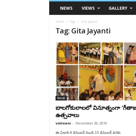
VSK
NEWS
VIEWS
GALLERY
Telangana
Home
Tags
Gita Jayanti
Tag: Gita Jayanti
Hindi
బాలగోకులాలలో వినూత్నంగా ‘గీత
ఉత్సవాలు
vskteam
-
December 20, 2019
ఈ ఏడాది 8 డిసెంబర్ నుండి 15 డిసెంబర్ వరకు