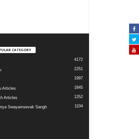
PULAR CATEGORY
4172
2251
u
1997
s
1845
 Articles
1252
h Articles
1104
riya Swayamsevak Sangh