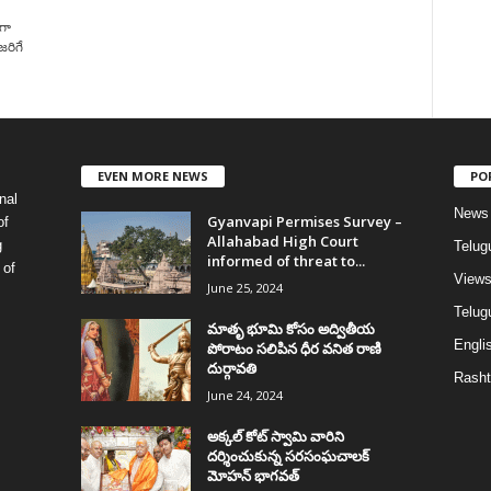
గా
రిగే
EVEN MORE NEWS
PO
nal
News
Gyanvapi Permises Survey –
of
Allahabad High Court
g
Telug
informed of threat to...
 of
View
June 25, 2024
Telugu
మాతృ భూమి కోసం అద్వితీయ
Englis
పోరాటం సలిపిన ధీర వనిత రాణి
దుర్గావతి
Rasht
June 24, 2024
అక్కల్‌ కోట్‌ స్వామి వారిని
దర్శించుకున్న సరసంఘచాలక్
మోహన్ భాగవత్