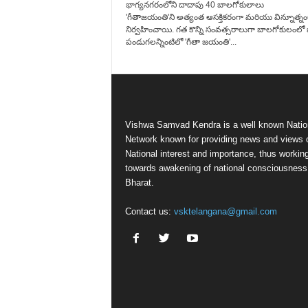
భాగ్యనగరంలోని దాదాపు 40 బాలగోకులాలు
'గీతాజయంతి'ని అత్యంత ఆసక్తికరంగా మరియు విన్నూత్నం
నిర్వహించాయి. గత కొన్ని సంవత్సరాలుగా బాలగోకులంలో జ
పండుగలన్నింటిలో 'గీతా జయంతి'...
Vishwa Samvad Kendra is a well known Natio
Network known for providing news and views 
National interest and importance, thus workin
towards awakening of national consciousness
Bharat.
Contact us:
vsktelangana@gmail.com