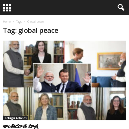
Home
Tags
Global peace
Tag: global peace
Telugu Articles
శాంతిదూత పాత్ర