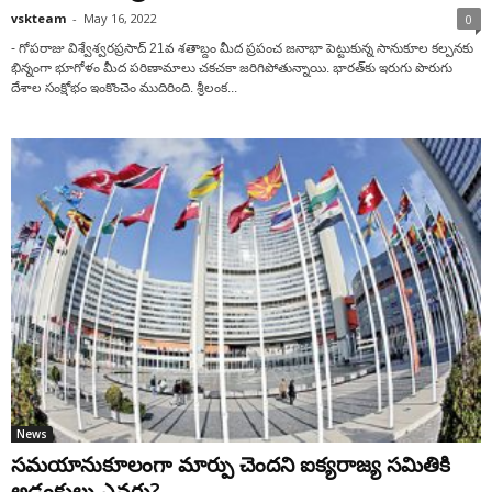
vskteam
-
May 16, 2022
0
- గోపరాజు విశ్వేశ్వరప్రసాద్‌ 21‌వ శతాబ్దం మీద ప్రపంచ జనాభా పెట్టుకున్న సానుకూల కల్పనకు
భిన్నంగా భూగోళం మీద పరిణామాలు చకచకా జరిగిపోతున్నాయి. భారత్‌కు ఇరుగు పొరుగు
దేశాల సంక్షోభం ఇంకొంచెం ముదిరింది. శ్రీలంక...
News
సమయానుకూలంగా మార్పు చెందని ఐక్యరాజ్య సమితికి
అడ్డంకులు ఎవరు?