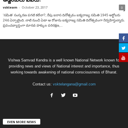
vskteam
-
October 23, 2017
0
‘సమితి’ సంస్కరణ పగటి కలేనా?, రేపు ఐరాస దినోత్సవం ఐక్యరాజ్య సమితి 1945 అక్టోబరు
24న ఏర్పాటైంది. నాటి నుంచి ఏటా ఆ రోజును ఐక్యరాజ్య సమితి దినోత్సవంగా నిర్వహిస్తున్నారు.
ప్రపంచవ్యాప్తంగా మానవ హక్కుల పరిరక్షణ,...
Vishwa Samvad Kendra is a well known National Network known for
providing news and views of National interest and importance, thus
working towards awakening of national consciousness of Bharat.
Contact us:
vsktelangana@gmail.com
EVEN MORE NEWS