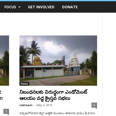
FOCUS
GET INVOLVED
DONATE
News
t
నిబంధనలకు విరుద్ధంగా ఎండోమెంట్
n
ఆలయం వద్ద క్రైస్తవ సభలు
vskteam
-
May 3, 2019
0
0
పశ్చిమగోదావరి జిల్లా అత్తిలి మండలం ఈడూరు గ్రామం శ్రీ వరాల