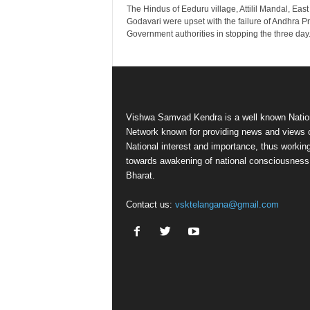
The Hindus of Eeduru village, Attilil Mandal, East
Godavari were upset with the failure of Andhra 
Government authorities in stopping the three day.
Vishwa Samvad Kendra is a well known Natio
Network known for providing news and views 
National interest and importance, thus workin
towards awakening of national consciousness
Bharat.
Contact us:
vsktelangana@gmail.com