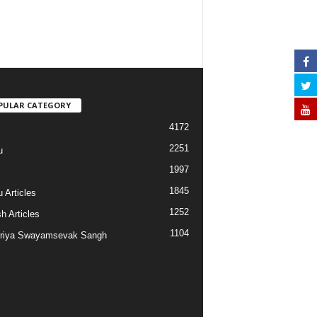
PULAR CATEGORY
4172
2251
u
1997
s
1845
 Articles
1252
h Articles
1104
riya Swayamsevak Sangh