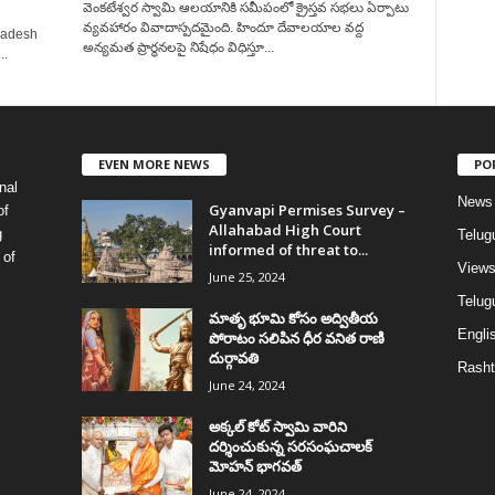
వెంకటేశ్వర స్వామి ఆలయానికి సమీపంలో క్రైస్తవ సభలు ఏర్పాటు
వ్యవహారం వివాదాస్పదమైంది. హిందూ దేవాలయాల వద్ద
Pradesh
అన్యమత ప్రార్ధనలపై నిషేధం విధిస్తూ...
..
EVEN MORE NEWS
PO
nal
News
Gyanvapi Permises Survey –
of
Allahabad High Court
g
Telug
informed of threat to...
 of
View
June 25, 2024
Telugu
మాతృ భూమి కోసం అద్వితీయ
Englis
పోరాటం సలిపిన ధీర వనిత రాణి
దుర్గావతి
Rasht
June 24, 2024
అక్కల్‌ కోట్‌ స్వామి వారిని
దర్శించుకున్న సరసంఘచాలక్
మోహన్ భాగవత్
June 24, 2024