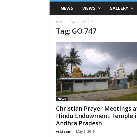
VSK
NEWS
VIEWS
GALLERY
Telangana
Home
Tags
GO 747
Tag: GO 747
News
Christian Prayer Meetings a
Hindu Endowment Temple i
Andhra Pradesh
vskteam
-
May 3, 2019