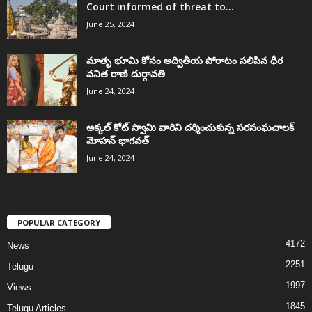
Court informed of threat to...
June 25, 2024
మాతృ భూమి కోసం అద్వితీయ పోరాటం సలిపిన ధీర
వనిత రాణి దుర్గావతి
June 24, 2024
అక్కల్‌ కోట్‌ స్వామి వారిని దర్శించుకున్న సరసంఘచాలక్
మోహన్ భాగవత్
June 24, 2024
POPULAR CATEGORY
4172
News
2251
Telugu
1997
Views
1845
Telugu Articles