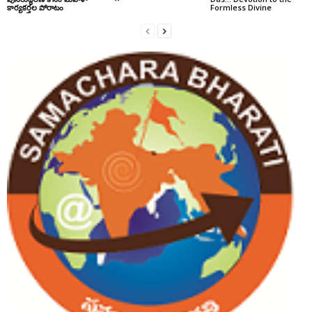
కార్యకర్తల పోరాటం
Formless Divine