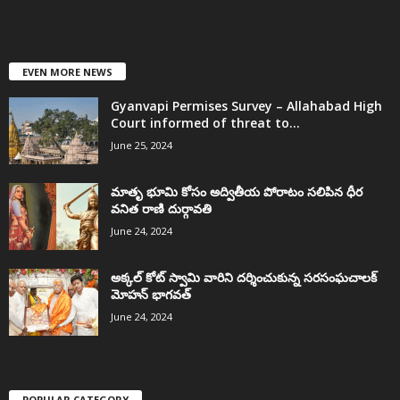
EVEN MORE NEWS
Gyanvapi Permises Survey – Allahabad High
Court informed of threat to...
June 25, 2024
మాతృ భూమి కోసం అద్వితీయ పోరాటం సలిపిన ధీర
వనిత రాణి దుర్గావతి
June 24, 2024
అక్కల్‌ కోట్‌ స్వామి వారిని దర్శించుకున్న సరసంఘచాలక్
మోహన్ భాగవత్
June 24, 2024
POPULAR CATEGORY