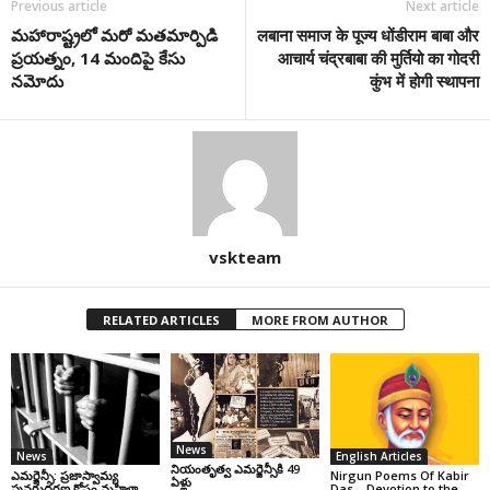
Previous article
Next article
మహారాష్ట్రలో మరో మతమార్పిడి
लबाना समाज के पूज्य धोंडीराम बाबा और
ప్రయత్నం, 14 మందిపై కేసు
आचार्य चंद्रबाबा की मुर्तियो का गोदरी
నమోదు
कुंभ में होगी स्थापना
vskteam
RELATED ARTICLES
MORE FROM AUTHOR
News
News
English Articles
నియంతృత్వ ఎమర్జెన్సీకి 49
ఎమర్జెన్సీ: ప్రజాస్వామ్య
Nirgun Poems Of Kabir
ఏళ్లు
పునరుద్ధరణ కోసం మహిళా
Das… Devotion to the