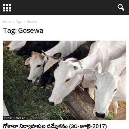
Home
Tags
Gosewa
Tag: Gosewa
Press Release
గోశాలా నిర్వాహకుల సమ్మేళనం (౩౦-జూలై-2017)