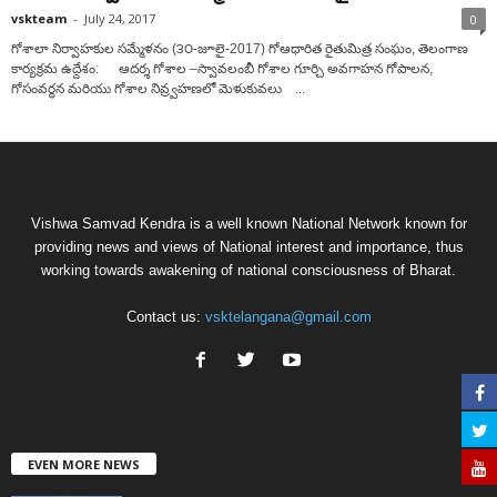
vskteam
-
July 24, 2017
0
గోశాలా నిర్వాహకుల సమ్మేళనం (౩౦-జూలై-2017) గోఆధారిత రైతుమిత్ర సంఘం, తెలంగాణ
కార్యక్రమ ఉద్దేశం: ఆదర్శ గోశాల –స్వావలంబీ గోశాల గూర్చి అవగాహన గోపాలన,
గోసంవర్ధన మరియు గోశాల నివ్ర్వహణలో మెళుకువలు ...
Vishwa Samvad Kendra is a well known National Network known for
providing news and views of National interest and importance, thus
working towards awakening of national consciousness of Bharat.
Contact us:
vsktelangana@gmail.com
EVEN MORE NEWS