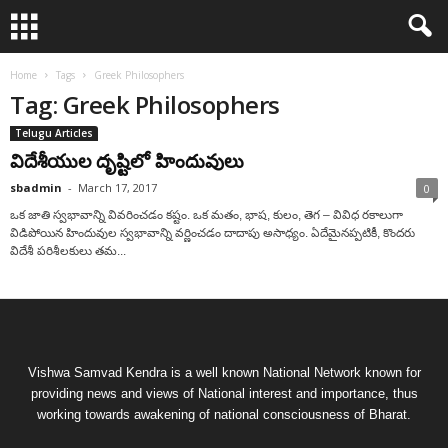
Home
Tags
Greek Philosophers
Tag: Greek Philosophers
Telugu Articles
విదేశీయుల దృష్టిలో హిందువులు
sbadmin
-
March 17, 2017
0
ఒక జాతి స్వభావాన్ని వివరించడం కష్టం. ఒక మతం, భాష, కులం, తెగ – వివిధ రకాలుగా
విడిపోయిన హిందువుల స్వభావాన్ని వర్ణించడం దాదాపు అసాధ్యం. ఏదేమైనప్పటికీ, కొందరు
విదేశీ పరిశీలకులు తమ...
Vishwa Samvad Kendra is a well known National Network known for
providing news and views of National interest and importance, thus
working towards awakening of national consciousness of Bharat.