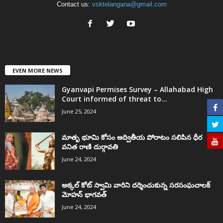
Contact us:
vsktelangana@gmail.com
EVEN MORE NEWS
Gyanvapi Permises Survey – Allahabad High
Court informed of threat to...
June 25, 2024
మాతృ భూమి కోసం అద్వితీయ పోరాటం సలిపిన ధీర
వనిత రాణి దుర్గావతి
June 24, 2024
అక్కల్‌ కోట్‌ స్వామి వారిని దర్శించుకున్న సరసంఘచాలక్
మోహన్ భాగవత్
June 24, 2024