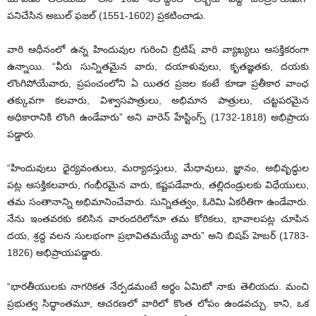
పనిచేసిన అబుల్‌ ఫజల్‌ (1551-1602) ప్రకటించాడు.
వారి ఆధీనంలో ఉన్న హిందువుల గురించి బ్రిటిష్‌ వారి వ్యాఖ్యలు ఆసక్తికరంగా
ఉన్నాయి. “వీరు సున్నితమైన వారు, దయాళువులు, కృతజ్ఞతకు, దయకు
లొంగిపోయేవారు, ప్రపంచంలోని ఏ యితర ప్రజల కంటే కూడా ప్రతీకార వాంఛ
తక్కువగా కలవారు, విశ్వాసపాత్రులు, అభిమాన పాత్రులు, చట్టపరమైన
అధికారానికి లొంగి ఉండేవారు” అని వారెన్‌ హేస్టింగ్స్‌ (1732-1818) అభిప్రాయ
పడ్డారు.
“హిందువులు ధైర్యవంతులు, మర్యాదస్తులు, మేధావులు, జ్ఞానం, అభివృద్ధుల
పట్ల ఆసక్తికలవారు, గంభీరమైన వారు, కష్టపడేవారు, తల్లిదండ్రులకు విధేయులు,
తమ సంతానాన్ని అభిమానించేవారు. సున్నితత్వం, ఓరిమి ఏకరీతిగా ఉండేవారు.
నేను ఇంతవరకు కలిసిన వారందరిలోనూ తమ కోరికలు, భావాలపట్ల చూపిన
దయ, శ్రద్ధ వలన సులభంగా ప్రభావితమయ్యే వారు” అని బిషప్‌ హెబర్‌ (1783-
1826) అభిప్రాయపడ్డారు.
“భారతీయులకు నాగరికత నేర్పడమంటే అర్థం ఏమిటో నాకు తెలియదు. మంచి
ప్రభుత్వ సిద్ధాంతమూ, ఆచరణలో వారిలో కొంత లోపం ఉండవచ్చు. కాని, ఒక