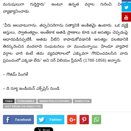
మనుషులుగా గుర్తిస్తారు” అంటూ ఉన్నత వర్గాల గురించి విల్సన్‌
వ్యాఖ్యానించాడు.
“వీరు అలవాటుగాను, తప్పనిసరిగాను సత్యానికి అంకితమై ఉంటారు. ఒక వ్యక్తి
ఆస్తులు, స్వాతంత్య్రం, అంతేకాక అతడి ప్రాణాలు కూడ ఒక అసత్యం చెప్పడంపై
ఆధారపడినప్పటికీ, అతడు వీటిని కాపాడుకోవడానికి అసత్యం పలకడానికి
తిరస్కరించిన వందలాది సంఘటనలు నా ముందున్నాయి. హిందూ వ్యాపార
వర్గాల వారి కంటే తమ వ్యవహారాలలో ఎక్కువగా గౌరవించవలసిన వారు
ప్రపంచంలో ఎక్కడా లేరు” అని సర్‌ విలియం స్లీమాన్‌ (1788-1856) అన్నారు.
– గౌతమ్‌ పింగళే
– ది న్యూ ఇండియన్‌ ఎక్స్‌ప్రెస్‌ నుండి
TAGS
FOREIGNERS
GREEK PHILOSOPHERS
HINDUTVA
HISTORIAN ON HINDUTVA
Facebook
Twitter