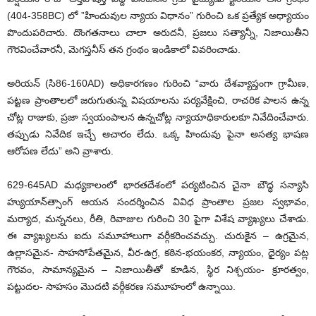
(404-358BC) లో ”హిందువుల న్యాయ విధానం” గురించి ఒక ప్రత్యేక అధ్యాయం
పొందుపరిచారు. దొంగతనాలు చాలా అరుదనీ, ప్రజలు సత్యాన్నీ, నిజాయితీని
గౌరవించేవారనీ, మెగస్తనీస్‌ తన గ్రంథం ఇండికాలో వివరించాడు.
అరియన్‌ (సి86-160AD) అధికారగణం గురించి “వారు దేశవ్యాప్తంగా గ్రామీణ,
పట్టణ ప్రాంతాలలో జరుగుతున్న విషయాలను పర్యవేక్షించి, రాచరిక పాలన ఉన్న
చోట్ల రాజుకు, ప్రజా స్వయంపాలన ఉన్నచోట్ల న్యాయాధికారులకూ నివేదించేవారు.
తప్పుడు నివేదిక ఇచ్చే ఆచారం లేదు. ఒక్క హిందువు పైనా అసత్య భాషణ
ఆరోపణ లేదు” అని వ్రాశారు.
629-645AD మధ్యకాలంలో భారతదేశంలో పర్యటించిన చైనా బౌద్ధ సన్యాసి
హ్యుయాన్‌త్సాంగ్‌ ఆయన సందర్శించిన వివిధ ప్రాంతాల ప్రజల స్వభావం,
మర్యాద, మన్ననలు, రీతి, రివాజుల గురించి 30 పైగా విశేష వ్యాఖ్యలు చేశాడు.
ఈ వ్యాఖ్యలను ఐదు సమూహాలుగా వర్గీకరించవచ్చు. చురుకైన – ఉగ్రమైన,
ఉల్లాసమైన- సాహసోపేతమైన, వీర-ఉగ్ర, కఠిన-భయంకర, న్యాయం, ధైర్యం పట్ల
గౌరవం, సామాన్యమైన – నిజాయితీతో కూడిన, స్థిర నిశ్చయం- క్రూరత్వం,
పట్టుదల- సాహసం మొదటి వర్గీకరణ సమూహంలో ఉన్నాయి.