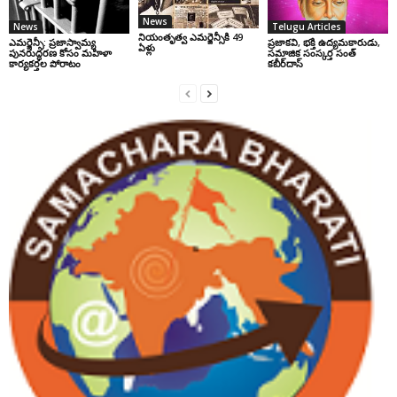
News
News
Telugu Articles
నియంతృత్వ ఎమర్జెన్సీకి 49
ఎమర్జెన్సీ: ప్రజాస్వామ్య
ప్రజాకవి, భక్తి ఉద్యమకారుడు,
ఏళ్లు
పునరుద్ధరణ కోసం మహిళా
సమాజిక సంస్కర్త సంత్‌
కార్యకర్తల పోరాటం
కబీర్‌దాస్‌