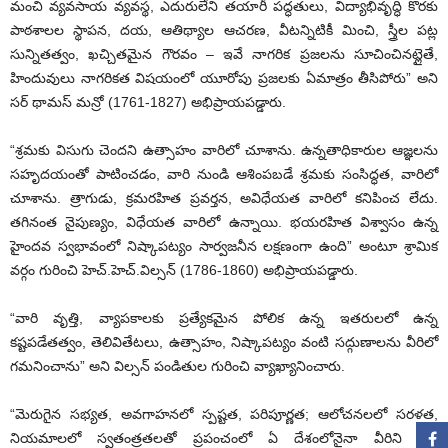
మంచి వ్యవసాయ వ్యవస్థ, ఎదురులేని తయారీ పద్ధతులు, విద్యాభివృద్ధి కొరకు
పాఠశాలల స్థాపన, దయ, ఆతిథ్యాల ఆచరణ, వీటన్నిటికీ మించి, స్త్రీల పట్ల
సున్నితత్వం, ఖచ్చితమైన గౌరవం – ఇవే నాగరిక ప్రజలను సూచించినట్లైతే,
హిందువులు నాగరికత విషయంలో యూరోపు ప్రజలకు ఏమాత్రం తీసిపోరు” అని
సర్‌ థామస్‌ మన్రో (1761-1827) అభిప్రాయపడ్డారు.
“శ్రమకు విసుగు చెందని ఉత్సాహం వారిలో చూశాను. ఉన్నతాధికారుల ఆజ్ఞలను
సహృదయంతో పాటించడం, వారి నుండి ఆశింపబడే శ్రమకు సంసిద్ధత, వారిలో
చూశాను. త్రాగుడు, క్రమరహిత ప్రవర్తన, అవిధేయత వారిలో కనిపించ లేదు.
తగినంత నైపుణ్యం, విధేయత వారిలో ఉన్నాయి. భయరహిత విశ్వాసం ఉన్న
హైందవ స్వభావంలో నిష్కాపట్యం సార్వజనీన లక్షణంగా ఉంది” అంటూ శ్రామిక
వర్గం గురించి హెచ్‌.హెచ్‌.విల్సన్‌ (1786-1860) అభిప్రాయపడ్డారు.
“వారి వృత్తి, వ్యాపకాలకు ప్రత్యేకమైన పోలిక ఉన్న ఇతరులలో ఉన్న
కష్టపడేతత్వం, తెలివితేటలు, ఉత్సాహం, నిష్కాపట్యం వంటి సద్గుణాలను వీరిలో
గమనించాను” అని విల్సన్‌ పండితుల గురించి వ్యాఖ్యానించారు.
“మెరుగైన సభ్యత, అవగాహనలో స్పష్టత, పరిపూర్ణత; ఆలోచనలలో సరళత,
నియమాలలో స్వతంత్రతలతో ప్రపంచంలో ఏ దేశంలోనైనా వీరిని పెద్ద