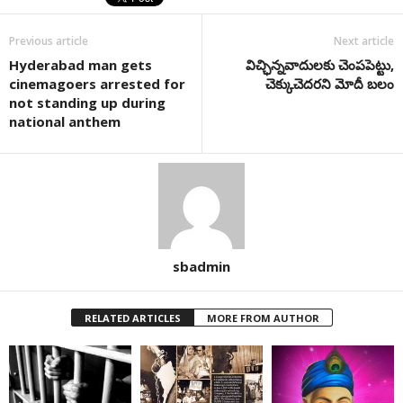
Previous article
Next article
Hyderabad man gets
విచ్ఛిన్నవాదులకు చెంపపెట్టు,
cinemagoers arrested for
చెక్కుచెదరని మోదీ బలం
not standing up during
national anthem
sbadmin
RELATED ARTICLES
MORE FROM AUTHOR