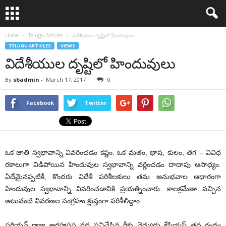
Home
Telugu Articles
విదేశీయుల దృష్టిలో హిందువులు
TELUGU ARTICLES
VIEWS
విదేశీయుల దృష్టిలో హిందువులు
By
sbadmin
-
March 17, 2017
0
Facebook
Twitter
ఒక జాతి స్వభావాన్ని వివరించడం కష్టం. ఒక మతం, భాష, కులం, తెగ – వివిధ
రకాలుగా విడిపోయిన హిందువుల స్వభావాన్ని వర్ణించడం దాదాపు అసాధ్యం.
ఏదేమైనప్పటికీ, కొందరు విదేశీ పరిశీలకులు తమ అనుభవాల ఆధారంగా
హిందువుల స్వభావాన్ని వివరించడానికి ప్రయత్నించారు. కాలక్రమేణా వచ్చిన
అటువంటి వివరణల సంగ్రహం క్లుప్తంగా పరిశీలిద్దాం.
పర్షియన్‌ రాజు అర్తహషస్త వద్ద పనిచేసిన గ్రీకు వైద్యుడు క్టేసియస్‌ తన గ్రంథం