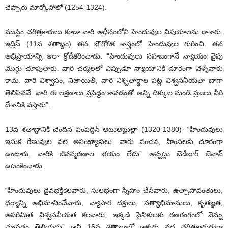
చెప్పారు మార్కోపోలో (1254-1324).
ముస్లిం చరిత్రకారులు కూడా వారి అధీనంలోని హిందువుల విషయాలను రాశారు.
ఇద్రిస్‌ (11వ శతాబ్దం) తన భౌగోళిక శాస్త్రంలో హిందువుల గురించి. తన
అభిప్రాయాన్ని ఇలా క్రోడీకరించాడు. “హిందువులు సహజంగానే న్యాయం వైపు
మొగ్గు చూపుతారు. వారి చర్యలలో ఎప్పుడూ న్యాయానికి దూరంగా వెళ్ళేవారు
కాదు. వారి విశ్వాసం, నిజాయితీ, వారి నిశ్చితార్థాల పట్ల విశ్వసనీయతా బాగా
తెలిసినవే. వారి ఈ లక్షణాలు ప్రసిద్ధం కావడంతో అన్ని దిక్కుల నుండి ప్రజలు వీరి
దేశానికి వస్తారు”.
13వ శతాబ్దానికి చెందిన షెంషెద్దిన్‌ అబుఅబ్దుల్లా (1320-1380)- “హిందువులు
ఇసుక రేణువుల వలె అసంఖ్యాకులు. వారు వంచన, హింసలకు దూరంగా
ఉంటారు. వారికి జీవన్మరణాల భయం లేదు” అన్నట్లు బెడీజుర్‌ జెనాన్‌
ఉటంకించాడు.
“హిందువులు దైవభక్తికలవారు, సులభంగా స్నేహం చేసేవారు, ఉత్సాహవంతులు,
ధర్మాన్ని అభిమానించేవారు, వ్యాపార దక్షులు, సత్యాభిమానులు, కృతజ్ఞత,
అపరిమిత విశ్వసనీయత కలవారు; ఇక్కడి సైనికులకు రణరంగంలో వెన్ను
చూపడం తెలియదు” అని 16వ శతాబ్దంలో అక్బరు వద్ద చరిత్రకారుడుగా