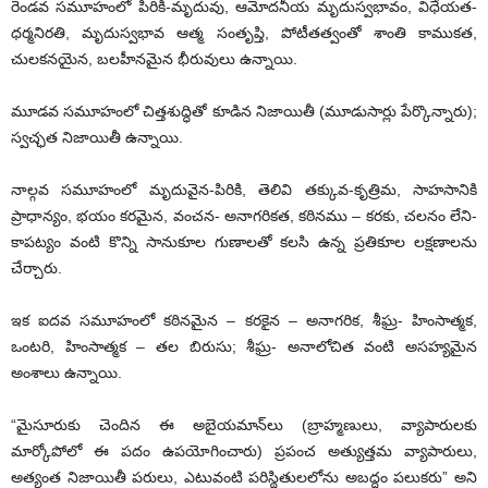
రెండవ సమూహంలో పిరికి-మృదువు, ఆమోదనీయ మృదుస్వభావం, విధేయత-
ధర్మనిరతి, మృదుస్వభావ ఆత్మ సంతృప్తి, పోటీతత్వంతో శాంతి కాముకత,
చులకనయైన, బలహీనమైన భీరువులు ఉన్నాయి.
మూడవ సమూహంలో చిత్తశుద్ధితో కూడిన నిజాయితీ (మూడుసార్లు పేర్కొన్నారు);
స్వచ్ఛత నిజాయితీ ఉన్నాయి.
నాల్గవ సమూహంలో మృదువైన-పిరికి, తెలివి తక్కువ-కృత్రిమ, సాహసానికి
ప్రాధాన్యం, భయం కరమైన, వంచన- అనాగరికత, కఠినము – కరకు, చలనం లేని-
కాపట్యం వంటి కొన్ని సానుకూల గుణాలతో కలసి ఉన్న ప్రతికూల లక్షణాలను
చేర్చారు.
ఇక ఐదవ సమూహంలో కఠినమైన – కరకైన – అనాగరిక, శీఘ్ర- హింసాత్మక,
ఒంటరి, హింసాత్మక – తల బిరుసు; శీఘ్ర- అనాలోచిత వంటి అసహ్యమైన
అంశాలు ఉన్నాయి.
“మైసూరుకు చెందిన ఈ అబైయమాన్‌లు (బ్రాహ్మణులు, వ్యాపారులకు
మార్కోపోలో ఈ పదం ఉపయోగించారు) ప్రపంచ అత్యుత్తమ వ్యాపారులు,
అత్యంత నిజాయితీ పరులు, ఎటువంటి పరిస్థితులలోను అబద్ధం పలుకరు” అని