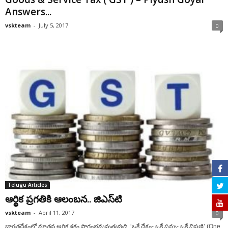
Answers...
vskteam
-
July 5, 2017
0
Telugu Articles
ఆర్థిక ప్రగతికి ఆలంబన.. జిఎస్‌టి
vskteam
-
April 11, 2017
0
భారతదేశంలో నూతన ఆర్థిక శకం ప్రారంభమవుతున్నది. ‘ఒకే దేశం- ఒకే పన్ను- ఒకే విపణి’ (One