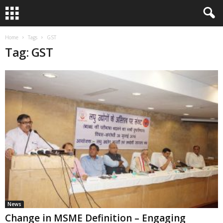
Home
Tags
GST
Tag: GST
News
Change in MSME Definition – Engaging