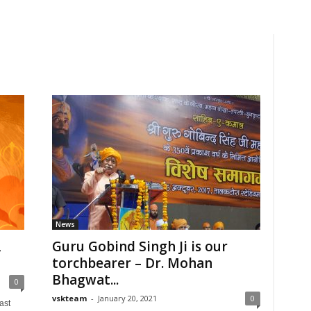
News
,
Guru Gobind Singh Ji is our
torchbearer – Dr. Mohan
Bhagwat...
0
vskteam
-
January 20, 2021
0
ast