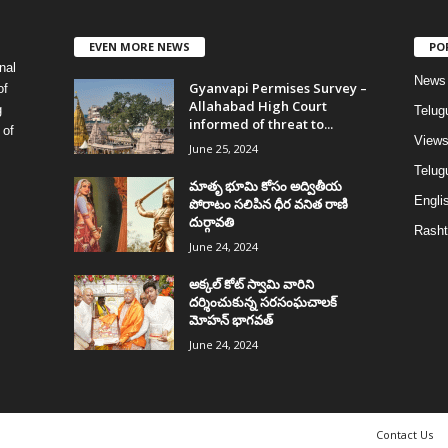
EVEN MORE NEWS
PO
nal
News
Gyanvapi Permises Survey –
of
Allahabad High Court
g
Telug
informed of threat to...
 of
View
June 25, 2024
Telugu
మాతృ భూమి కోసం అద్వితీయ
Englis
పోరాటం సలిపిన ధీర వనిత రాణి
దుర్గావతి
Rasht
June 24, 2024
అక్కల్‌ కోట్‌ స్వామి వారిని
దర్శించుకున్న సరసంఘచాలక్
మోహన్ భాగవత్
June 24, 2024
Contact Us