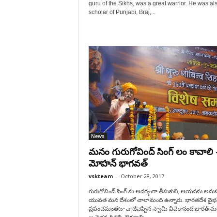
guru of the Sikhs, was a great warrior. He was al
scholar of Punjabi, Braj,...
News
మనం గురుగోవింద్ సింగ్ లం కావాలి 
మోహన్ భాగవత్
vskteam
-
October 28, 2017
గురుగోవింద్ సింగ్ ను ఆదర్శంగా తీసుకుని, ఆయనను అనుస
యువత మన దేశంలో చాలామంది ఉన్నారు. భారతదేశ వైభవ
ప్రపంచమంతటా చాటిచెప్పిన స్వామి వివేకానంద భారత్ మ