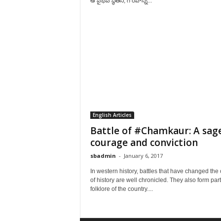
ఆ వైభవ స్థితిని, గౌరవాన్ని...
English Articles
Battle of #Chamkaur: A sage
courage and conviction
sbadmin
-
January 6, 2017
In western history, battles that have changed the
of history are well chronicled. They also form part
folklore of the country....