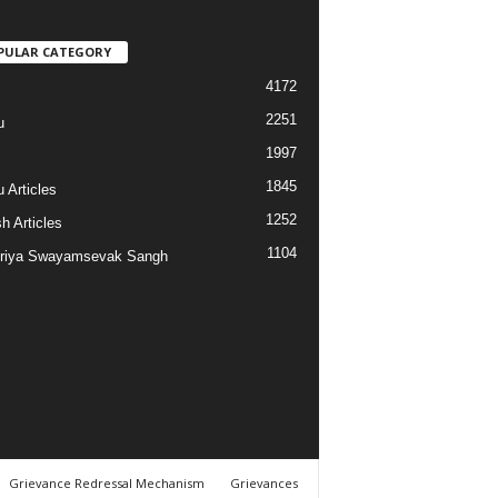
PULAR CATEGORY
4172
2251
u
1997
s
1845
 Articles
1252
h Articles
1104
riya Swayamsevak Sangh
Grievance Redressal Mechanism
Grievances