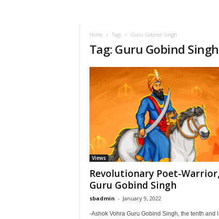
VSK
Telangana
Home
Tags
Guru Gobind Singh
Tag: Guru Gobind Singh
Views
Revolutionary Poet-Warrior
Guru Gobind Singh
sbadmin
-
January 9, 2022
-Ashok Vohra Guru Gobind Singh, the tenth and l