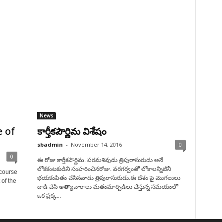
News
 of
కార్తీకపౌర్ణిమ విశేషం
sbadmin
-
November 14, 2016
0
0
ఈ రోజు కార్తీకపౌర్ణిమ. పరమశివుడు త్రిపురాసురుడు అనే
లోకకంటకుడిని సంహరించినరోజు. వరగర్వంతో లోకాలన్నిటినీ
 course
భయకంపితం చేసినవాడు త్రిపురాసురుడు.ఈ దేశం పై మొగలులు
 of the
దాడి చేసి అత్యాచారాలు మతంమార్పిడిలు చేస్తున్న సమయంలో
ఒక ప్రక్క...