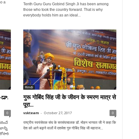
so a
Tenth Guru Guru Gobind Singh Ji has been among
those who took the country forward. That is why
everybody holds him as an ideal...
Hindi
-డా.
गुरू गोबिंद सिंह जी के जीवन के स्मरण मात्र से
पूरा...
0
vskteam
-
October 27, 2017
0
రించే
राष्ट्रीय स्वयंसेवक संघ के सरसंघचालक डॉ. मोहन भागवत जी ने कहा कि
ాన్ని
देश को आगे बढ़ाने वालों में दशमेश गुरु गोबिंद सिंह जी महाराज...
రోసారి