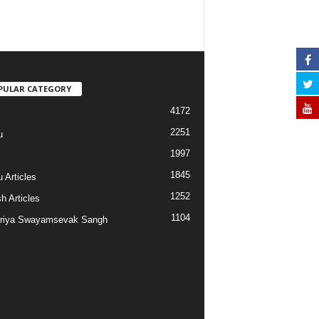
PULAR CATEGORY
4172
2251
u
1997
s
1845
 Articles
1252
h Articles
1104
riya Swayamsevak Sangh