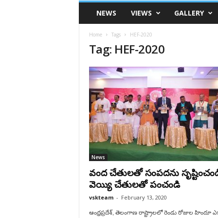
VSK
NEWS
VIEWS
GALLERY
Telangana
Home
Tags
HEF-2020
Tag: HEF-2020
News
వంద చేతులతో సంపదను సృష్టించండ
వెయ్యి చేతులతో పంచండి
vskteam
-
February 13, 2020
ఆంధ్రప్రదేశ్, తెలంగాణ రాష్ట్రాలలో రెండు రోజుల హిందూ ఎ