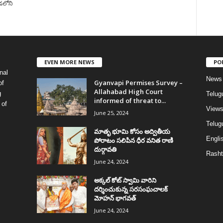
డలోని
EVEN MORE NEWS
PO
nal
News
Gyanvapi Permises Survey –
of
Allahabad High Court
g
Telug
informed of threat to...
 of
View
June 25, 2024
Telugu
మాతృ భూమి కోసం అద్వితీయ
Englis
పోరాటం సలిపిన ధీర వనిత రాణి
దుర్గావతి
Rasht
June 24, 2024
అక్కల్‌ కోట్‌ స్వామి వారిని
దర్శించుకున్న సరసంఘచాలక్
మోహన్ భాగవత్
June 24, 2024