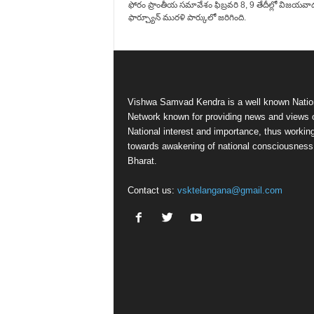
ఫోరం ప్రాంతీయ సమావేశం ఫిబ్రవరి 8, 9 తేదీల్లో విజయవా
ఫార్చ్యూన్ మురళి పార్కులో జరిగింది.
Vishwa Samvad Kendra is a well known Natio
Network known for providing news and views 
National interest and importance, thus workin
towards awakening of national consciousness
Bharat.
Contact us:
vsktelangana@gmail.com