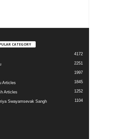
PULAR CATEGORY
4172
2251
u
1997
s
1845
 Articles
1252
h Articles
1104
riya Swayamsevak Sangh