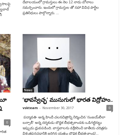
దేవాలయంలో గ్రామస్తులు ఈ నెల 12 నాడు బోనాలు
్వాసాలపై
సమర్పించారు. ఇందులో గ్రామస్తుల తో సహా వివిధ పార్టీల
యాలాల్
ప్రతినిధులు పాల్గొన్నారు. ...
నీ
News
ంటూ
‘భావస్వేచ్ఛ’ ముసుగులో భారత విద్రోహం..
న
vskteam
-
November 30, 2017
0
­­­­­ పద్మావతి- అన్న హిందీ చలనచిత్రాన్ని నిర్మించిన ‘సంజయ్‌లీలా
0
బన్సాలీ’ అన్న దర్శకుడు బౌద్ధిక బీభత్సకాండకు ఒడిగట్టినట్టు
ఇప్పుడు ధ్రువపడింది. వాస్తవాలను వక్రీకరించి జాతీయ చరిత్రను
 హరిత
వికృతపరచడానికి జరిగిన యత్నం బౌద్ధిక బీభత్సకాండ!...