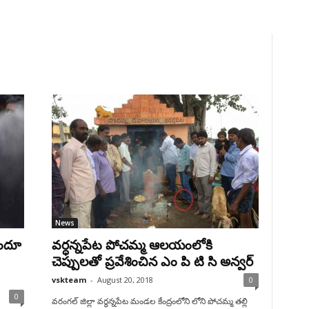
News
ిందూ
వర్ధన్నపేట పోచమ్మ ఆలయంలోకి
చెప్పులతో ప్రవేశించిన ఎం పి టి సి అన్వర్
vskteam
-
August 20, 2018
0
0
వరంగల్ జిల్లా వర్ధన్నపేట మండల కేంద్రంలోని లోని పోచమ్మ తల్లి