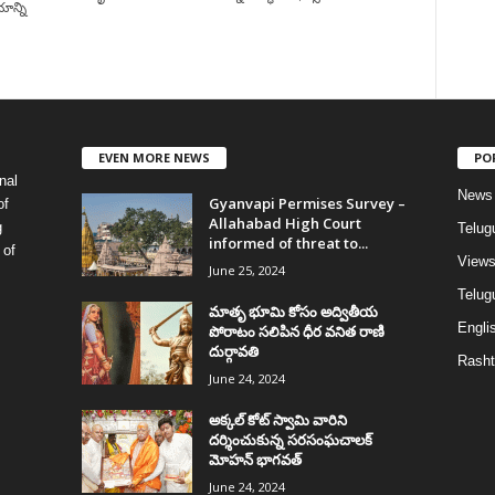
యాన్ని
EVEN MORE NEWS
PO
nal
News
Gyanvapi Permises Survey –
of
Allahabad High Court
g
Telug
informed of threat to...
 of
View
June 25, 2024
Telugu
మాతృ భూమి కోసం అద్వితీయ
Englis
పోరాటం సలిపిన ధీర వనిత రాణి
దుర్గావతి
Rasht
June 24, 2024
అక్కల్‌ కోట్‌ స్వామి వారిని
దర్శించుకున్న సరసంఘచాలక్
మోహన్ భాగవత్
June 24, 2024