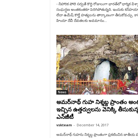
- నిహారిక పోలె సర్వతే కొద్ది రోజులుగా భారత్‌లో ధార్మిక విశ
సంఘర్షణ అంతకంతకూ పెరిగిపోతున్నది. ఇందుకు కన్‌హయ్
లేదా ఉమేష్ కొల్హే హత్యలను తార్కాణంగా తీసుకోవచ్చు. కా
హిందూ దేవీ దేవతలకు అవమానం...
News
అమర్‌నాథ్‌ గుహ నిశ్శబ్ద ప్రాంతం అ
ఇచ్చిన ఉత్తర్వులను వెనిక్కి తీసుకున్
ఎన్‌జీటీ
vskteam
-
December 14, 2017
అమర్‌నాథ్‌ గుహను నిశ్శబ్ద ప్రాంతంగా ప్రకటించిన జాతీయ