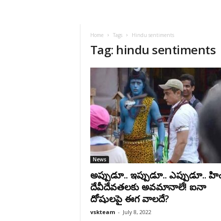
VSK
Telangana
Home
Tags
Hindu sentiments
Tag: hindu sentiments
News
అప్పుడూ.. ఇప్పుడూ.. ఎప్పుడూ.. హ
దేవీదేవతలకు అవమానాలే! ఐనా
దోషులపై ఈగ వాలదే?
vskteam
-
July 8, 2022