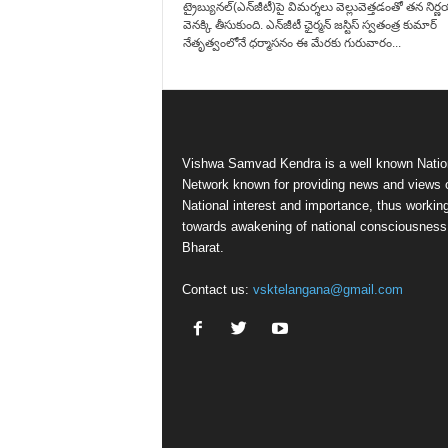
ట్రైబ్యునల్‌(ఎన్‌జీటీ)పై విమర్శలు వెల్లువెత్తడంతో తన నిర్ణ
వెనక్కి తీసుకుంది. ఎన్‌జీటీ ఛైర్మ‌న్‌ జస్టిస్‌ స్వతంత్ర కుమార్‌
నేతృత్వంలోనే ధర్మాసనం ఈ మేరకు గురువారం...
Vishwa Samvad Kendra is a well known Natio
Network known for providing news and views 
National interest and importance, thus workin
towards awakening of national consciousness
Bharat.
Contact us:
vsktelangana@gmail.com