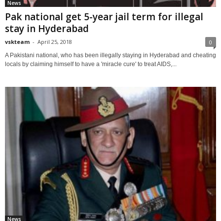
News
Pak national get 5-year jail term for illegal
stay in Hyderabad
vskteam
-
April 25, 2018
0
A Pakistani national, who has been illegally staying in Hyderabad and cheating
locals by claiming himself to have a 'miracle cure' to treat AIDS,...
News