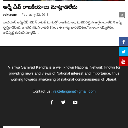
ఆర్మీ చీఫ్‌ రాజకీయాలు మాట్లాడలేదు
vskteam
-
February 22, 2018
0
ఇండియన్ ఆర్మీ చీఫ్ బిపిన్ రావత్ మాటల్లో రాజకీయాలు, మతపరమైన ఉద్దేశాలు లేవని ఆర్మీ
స్పష్టం చేసింది. జనరల్ బిపిన్ రావత్ కేవలం ఈశాన్య భారతదేశంలో జనాభా సమ్మేళనం,
అభివృద్ది గురించి మాత్రమే...
Vishwa Samvad Kendra is a well known National Network known for
providing news and views of National interest and importance, thus
working towards awakening of national consciousness of Bharat.
Contact us:
vsktelangana@gmail.com