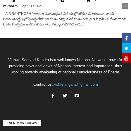
vskteam
-
April 17, 2020
0
--A.S.SANTHOSH "ఇతరుల మతపరమైన విషయాల్లో జోక్యం చేసుకుంటూ, వారిని
బలవంతపెట్టి, ప్రలోభపెట్టి లేదా ఒక మతం కన్నా మరో మతం గొప్పది అని భ్రమింపజేస్తూ వారిని
మతం మార్చడం అనేది ఏవిధంగానూ సమర్ధించదగినది కాదు...
Vishwa Samvad Kendra is a well known National Network known for
providing news and views of National interest and importance, thus
working towards awakening of national consciousness of Bharat.
Contact us:
vsktelangana@gmail.com
EVEN MORE NEWS