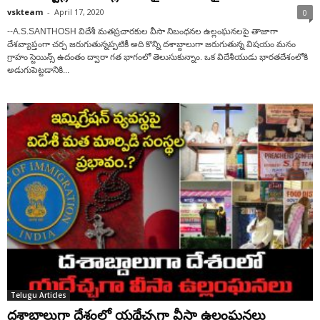
vskteam
-
April 17, 2020
0
--A.S.SANTHOSH విదేశీ మతప్రచారకుల వీసా నిబంధనల ఉల్లంఘనలపై తాజాగా
దేశవ్యాప్తంగా చర్చ జరుగుతున్నప్పటికీ అది కొన్ని దశాబ్దాలుగా జరుగుతున్న విషయం మనం
గ్రాహం స్టెయిన్స్ ఉదంతం ద్వారా గత భాగంలో తెలుసుకున్నాం. ఒక విదేశీయుడు భారతదేశంలోకి
అడుగుపెట్టడానికి...
Telugu Articles
దశాబ్దాలుగా దేశంలో యథేచ్ఛగా వీసా ఉల్లంఘనలు