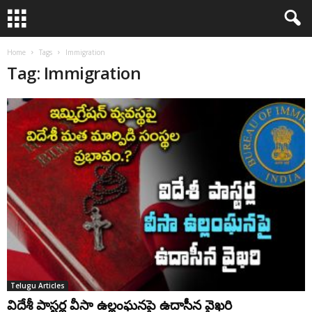
Home
Tags
Immigration
Tag: Immigration
Telugu Articles
విదేశీ పాస్టర్ల వీసా ఉల్లంఘనపై ఉదాసీన వైఖరి