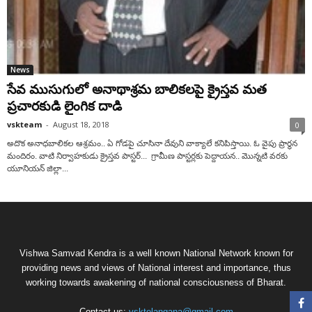
News
సేవ ముసుగులో అనాథాశ్రమ బాలికలపై క్రైస్తవ మత
ప్రచారకుడి లైంగిక దాడి
vskteam
-
August 18, 2018
0
అదొక అనాధబాలికల ఆశ్రమం.. ఏ గోడపై చూసినా దేవుని వాక్యాలే కనిపిస్తాయి. ఓ వైపు ప్రార్థన
మందిరం. వాటి నిర్వాహకుడు క్రైస్తవ పాస్టర్... గ్రామీణ పాస్టర్లకు పెద్దాయన.. మొన్నటి వరకు
యూనియన్‌ జిల్లా...
Vishwa Samvad Kendra is a well known National Network known for
providing news and views of National interest and importance, thus
working towards awakening of national consciousness of Bharat.
Contact us:
vsktelangana@gmail.com