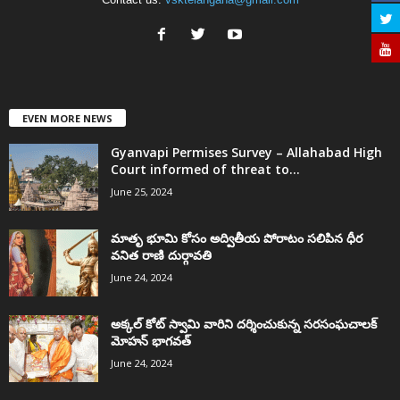
EVEN MORE NEWS
Gyanvapi Permises Survey – Allahabad High
Court informed of threat to...
June 25, 2024
మాతృ భూమి కోసం అద్వితీయ పోరాటం సలిపిన ధీర
వనిత రాణి దుర్గావతి
June 24, 2024
అక్కల్‌ కోట్‌ స్వామి వారిని దర్శించుకున్న సరసంఘచాలక్
మోహన్ భాగవత్
June 24, 2024