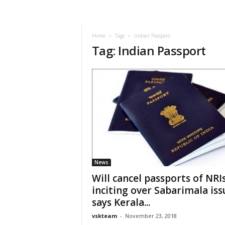
VSK
Telangana
Home
Tags
Indian Passport
Tag: Indian Passport
News
Will cancel passports of NRI
inciting over Sabarimala iss
says Kerala...
vskteam
-
November 23, 2018