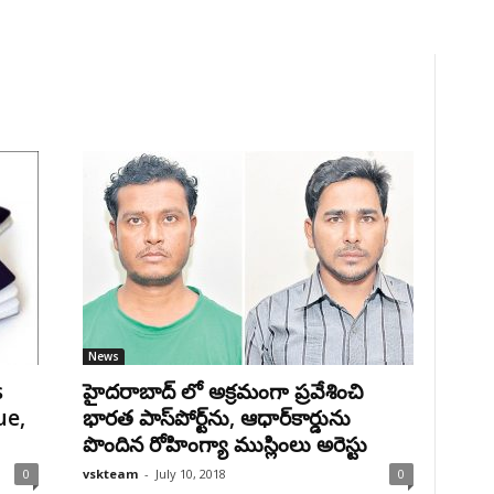
News
s
హైదరాబాద్ లో అక్రమంగా ప్రవేశించి
ue,
భారత పాస్‌పోర్ట్‌ను, ఆధార్‌కార్డును
పొందిన రోహింగ్యా ముస్లింలు అరెస్టు
0
vskteam
-
July 10, 2018
0