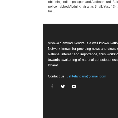
obtaining Indian passport and Aadhaar card. Bal
police nabbed Abdul Khair alias Shaik Yusuf, 34,
his...
Vishwa Samvad Kendra is a well known Natio
Network known for providing news and views 
National interest and importance, thus workin
towards awakening of national consciousness
Bharat.
Contact us:
vsktelangana@gmail.com