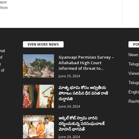
apur
 from
EVEN MORE NEWS
PO
nal
News
Gyanvapi Permises Survey –
of
Allahabad High Court
g
Telug
informed of threat to...
 of
View
June 25, 2024
Telugu
మాతృ భూమి కోసం అద్వితీయ
Englis
పోరాటం సలిపిన ధీర వనిత రాణి
దుర్గావతి
Rasht
June 24, 2024
అక్కల్‌ కోట్‌ స్వామి వారిని
దర్శించుకున్న సరసంఘచాలక్
మోహన్ భాగవత్
June 24, 2024