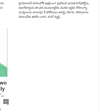
ner
హైదరాబాద్ నగరంలోకి అక్రమంగా ప్రవేశించి భారత పాస్‌పోర్ట్‌ను,
ho
ఆధార్‌కార్డును పొందిన మయన్మార్‌కు చెందిన ఇద్దరు రోహింగ్యా
ముస్లింలను బాలాపూ ర్ పోలీసులు అరెస్టు చేశారు. సోమవారం
రిమాండ్‌కు తరలిం చారు. మరో వ్యక్తి...
two
ly
..
0
y