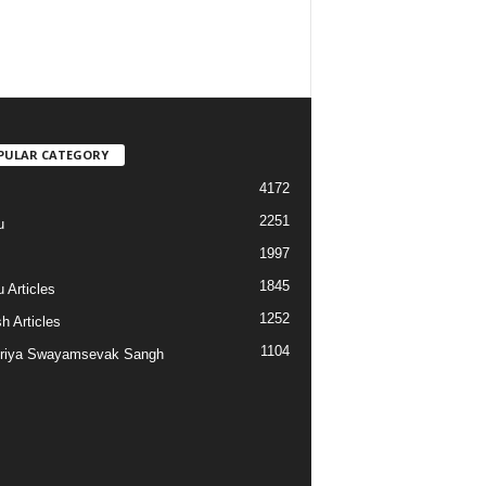
PULAR CATEGORY
4172
2251
u
1997
s
1845
 Articles
1252
h Articles
1104
riya Swayamsevak Sangh