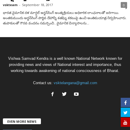
vskteam
-
September 18, 2017
0
భారత వైమానిక దళ మార్షల్‌ అర్జన్‌సింగ్‌ అంత్యక్రియలు అధికారిక లాంఛనాలతో జరిగాయి.
అంతకుముందు అర్జన్‌సింగ్‌ పార్థివ దేహాన్ని శతఘ్ని శకటంపై ఉంచి అంతిమయాత్ర నిర్వహించారు.
తుపాకులతో గౌరవ వందనం సమర్పించి.. వైమానిక విన్యాసాలను...
Vishwa Samvad Kendra is a well known National Network known for
providing news and views of National interest and importance, thus
working towards awakening of national consciousness of Bharat.
Contact us:
vsktelangana@gmail.com
EVEN MORE NEWS