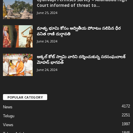
Court informed of threat to...
June 25, 2024
మాతృ భూమి కోసం అద్వితీయ పోరాటం సలిపిన ధీర
వనిత రాణి దుర్గావతి
June 24, 2024
అక్కల్‌ కోట్‌ స్వామి వారిని దర్శించుకున్న సరసంఘచాలక్
మోహన్ భాగవత్
June 24, 2024
POPULAR CATEGORY
4172
News
2251
Telugu
1997
Views
1845