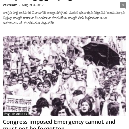
vskteam
-
August 4, 2017
0
కాంగ్రెస్‌ పార్టీ అనవసర వివాదానికి ఆజ్యం పోస్తోంది. మధుర్‌ భండార్కర్‌ నిర్మించిన ‘ఇందు సర్కార్‌’
చిత్రంపై కాంగ్రెస్‌ కారాలూ మిరియాలూ నూరుతోంది. కాంగ్రెస్‌ తీరు విడ్డూరంగా ఉంది
అనుకుంటుంటే- మరోవంక ఆ చిత్రంలోని...
English Articles
Congress imposed Emergency cannot and
must not be forgotten