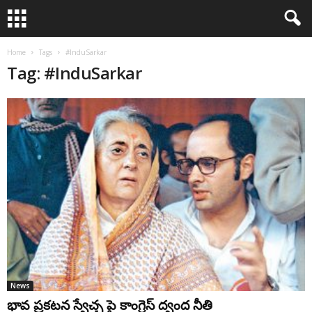
Home
Tags
#InduSarkar
Tag: #InduSarkar
News
భావ ప్రకటన స్వేచ్ఛ పై కాంగ్రెస్ ద్వంద నీతి