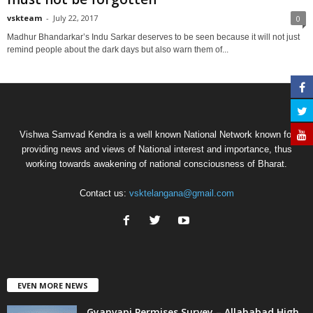
vskteam
-
July 22, 2017
0
Madhur Bhandarkar’s Indu Sarkar deserves to be seen because it will not just
remind people about the dark days but also warn them of...
Vishwa Samvad Kendra is a well known National Network known for
providing news and views of National interest and importance, thus
working towards awakening of national consciousness of Bharat.
Contact us:
vsktelangana@gmail.com
EVEN MORE NEWS
Gyanvapi Permises Survey – Allahabad High