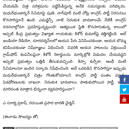
చేయడమే చిత్ర పరిశ్రమను పట్టిపీడిస్తున్న అనేక సమస్యలకు పరిష్కారం.
మధుర్‌భండార్కర్‌ సినిమాపై పుణె, నాగ్‌పూర్‌ వంటి చోట్ల కాంగ్రెస్‌ పార్టీ నిరసనలు
కొనసాగిస్తూనే ఉంది. ఎమర్జెన్సీ నాటి నిరంకుశ భావజాలమే నేటికీ కాంగ్రెస్‌
నరనరాల్లోనూ ప్రవహిస్తున్నట్లుంది! ఆత్యయిక స్థితి కొనసాగుతున్న కాలంలో
అప్పటి కేంద్ర ప్రభుత్వం విఖ్యాత గాయకుడు కిశోర్‌ కుమార్‌పై కత్తిగట్టింది. ఆల్‌
ఇండియా రేడియో, దూరదర్శన్‌లలో ఆయన పేరు వినిపించకుండా, ఆయన బొమ్మ
కనిపించకుండా నిషేధాజ్ఞలు విధించింది. చివరికి ఆయన పాటలను విక్రయించే
గ్రామ్‌ఫోన్‌ కంపెనీలపైనా కిశోర్‌ రికార్డులను మార్కెట్లోకి విడుదల చేయవద్దని
అప్పటి ప్రభుత్వం ఒత్తిడి తీసుకువచ్చింది. కిస్సా కుర్సీకా, ఆంధీ వంటి
సినిమాలనూ ఇందిర సర్కారు నిషేధించింది. అదే ఒరవడిని కొనసాగిస్తూ ఇప్పుడు
మధుర్‌భండార్కర్‌ చిత్రం గొంతుకోయాలని కాంగ్రెస్‌ పార్టీ పంతం పట్టడం
పెడధోరణులకు దాఖలా. నిరంకుశ భావజాలం పాతుకుపోయిన పార్టీ, కాలం
మారినంత మాత్రాన భిన్నంగా వ్యవహరిస్తుందా?
ఎ సూర్య ప్రకాష్, రచయిత ప్రసార భారతి చైర్మన్
(ఈనాడు సౌజన్యం తో)