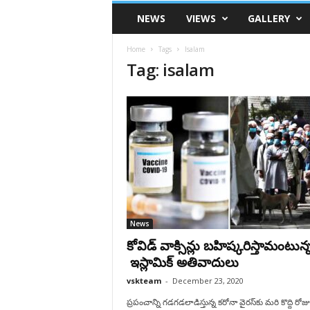
VSK
NEWS
VIEWS
GALLERY
Telangana
Home
Tags
Isalam
Tag: isalam
News
కోవిడ్ వాక్సిన్లు బహిష్కరిస్తామంటున్
ఇస్లామిక్ అతివాదులు
vskteam
-
December 23, 2020
ప్రపంచాన్ని గడగడలాడిస్తున్న కరోనా వైరస్‌కు మరి కొద్ది రోజుల