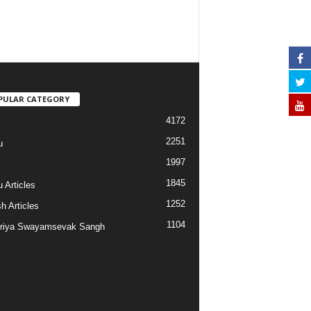
PULAR CATEGORY
4172
2251
u
1997
s
1845
 Articles
1252
h Articles
1104
riya Swayamsevak Sangh