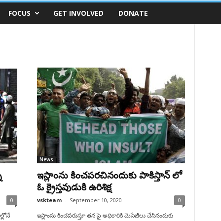
FOCUS
GET INVOLVED
DONATE
News
న
ఇస్లాంను కించపరచినందుకు పాకిస్తాన్ లో
ఓ క్రైస్తవుడుకి ఉరిశిక్ష
0
vskteam
-
September 10, 2020
0
్లోనే
ఇస్లాంను కించపరుస్తూ తన పై అధికారికి మెసేజీలు చేసినందుకు