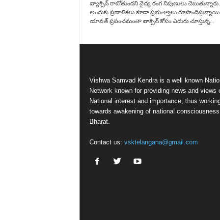
వ్యాక్సిన్‌ రాబోతుందని వైద్య రంగ నిపుణులు చెబుతున్నారు.
అందుకు ప్రణాళికలు కూడా ప్రభుత్వాలు రూపొందిస్తున్నాయి
యావత్‌ ప్రపంచమంతా వాక్సిన్‌ కోసం ఎదురు చూస్తున్న...
Vishwa Samvad Kendra is a well known Natio
Network known for providing news and views 
National interest and importance, thus workin
towards awakening of national consciousness
Bharat.
Contact us:
vsktelangana@gmail.com