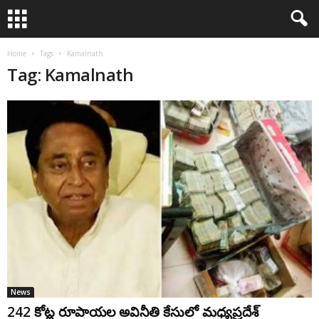
Home
Tags
Kamalnath
Tag: Kamalnath
News
242 కోట్ల రూపాయల అవినీతి కేసులో మధ్యప్రదేశ్