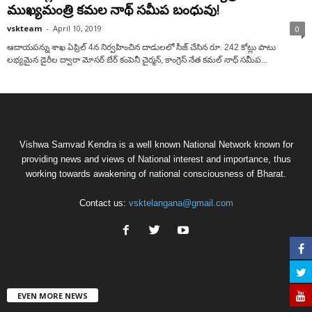
ముఖ్యమంత్రి కమల నాథ్ సమీప బంధువు!
vskteam
-
April 10, 2019
0
ఆదాయపన్ను శాఖ ఏప్రిల్ 4న నిర్వహించిన దాడులలో సీజ్ చేసిన రూ. 242 కోట్లు పాటు
లభ్యమైన డైరీల ద్వారా మోసర్ బేర్ కంపెనీ చైర్మన్, కాంగ్రెస్ నేత కమల్ నాధ్ సమీప...
Vishwa Samvad Kendra is a well known National Network known for
providing news and views of National interest and importance, thus
working towards awakening of national consciousness of Bharat.
Contact us:
vsktelangana@gmail.com
EVEN MORE NEWS